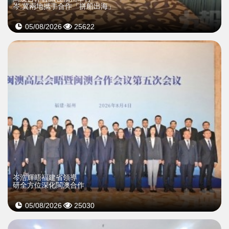
岑:冀兩地攜手合作「拼船出海」
05/08/2026
25622
岑浩輝晤福建省領導
研全方位深化閩澳合作
05/08/2026
25030