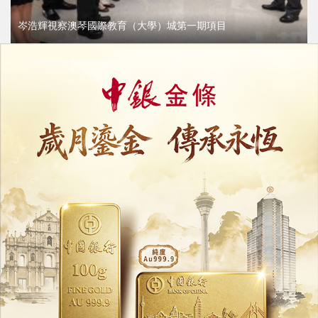
岑浩輝視察澳琴國際教育（大學）城第一期項目
06/08/2026
4024
岑浩輝邀閩企到澳琴投資興業
攜手推動閩澳互利共贏發展
06/08/2026
10840