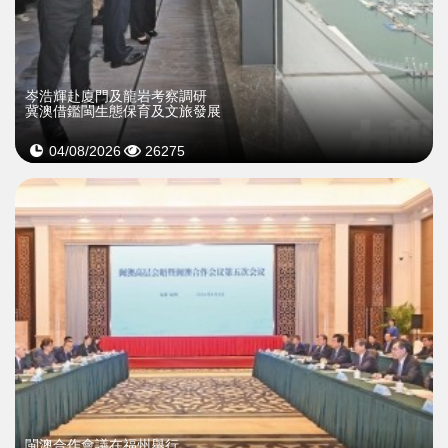
岑浩輝赴廈門及龍岩考察調研
冀澳借鑑閩生態保育及文旅發展
04/08/2026
26275
閩澳合作會議在福州舉行