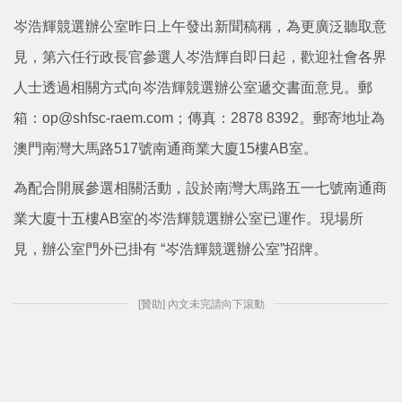
岑浩輝競選辦公室昨日上午發出新聞稿稱，為更廣泛聽取意
見，第六任行政長官參選人岑浩輝自即日起，歡迎社會各界
人士透過相關方式向岑浩輝競選辦公室遞交書面意見。郵
箱：op@shfsc-raem.com；傳真：2878 8392。郵寄地址為
澳門南灣大馬路517號南通商業大廈15樓AB室。
為配合開展參選相關活動，設於南灣大馬路五一七號南通商
業大廈十五樓AB室的岑浩輝競選辦公室已運作。現場所
見，辦公室門外已掛有 “岑浩輝競選辦公室”招牌。
[贊助] 內文未完請向下滾動