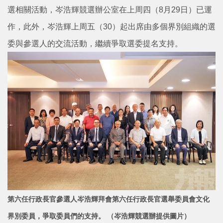
選相關活動，岑浩輝競選辦公室在上周四（8月29日）已運
作，此外，岑浩輝上周五（30）起出席由多個界別組織的選
委與參選人的交流活動，繼續爭取選委提名支持。
第六任行政長官參選人岑浩輝拜會第六任行政長官選舉委員會文化
界別委員，爭取委員們的支持。 （岑浩輝競選辦提供圖片）