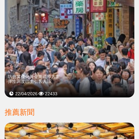
坊會冀優化黃金周疏導方案
彈性調度巴士引客入區
22/04/2026
22433
推薦新聞