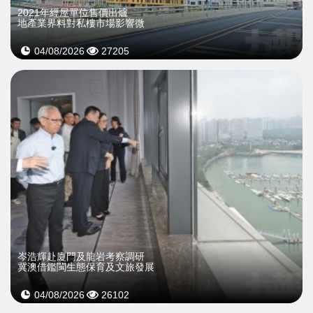
2021年經屋單位售價出爐
地產業界料對私樓市場影響微
04/08/2026
27205
岑浩輝赴廈門及龍岩考察調研
冀澳借鑑閩生態保育及文旅發展
04/08/2026
26102