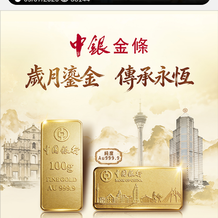
里昂：內地客赴澳博彩意欲升溫
博彩預算創三年新高
06/07/2026
12709