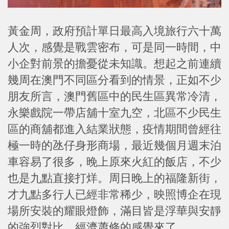
黃金周，政府預計單日最高入境旅行六十萬
人次，感覺是戰雲密布，可是同一時間，中
小企對前景的擔憂從未知識。想起之前連續
幾周在澳門不同區分看到的情景，正如不少
朋友所言，澳門舊區中的民生區異常冷清，
永樂戲院一帶店舖十室九空，北區不少民生
區的商舖都進入結業狀態，疫情期間曾經往
極一時的氹仔身形商場，最近幾個月週末泊
車容易了很多，晚上原來火紅的飯店，不少
也是九點直接打烊。周日晚上的福隆新街，
才九點多行人已經非常稀少，映照博企在現
場所安裝的耀眼燈飾，滿目皆是浮華與安靜
的強烈對比。經濟蕭條的感覺來了。