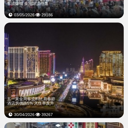
客流爆棚 多地限流停票
03/05/2026
29186
五一黃金周客流料比肩春節
酒店房價跌5% 入住率反升
30/04/2026
39267