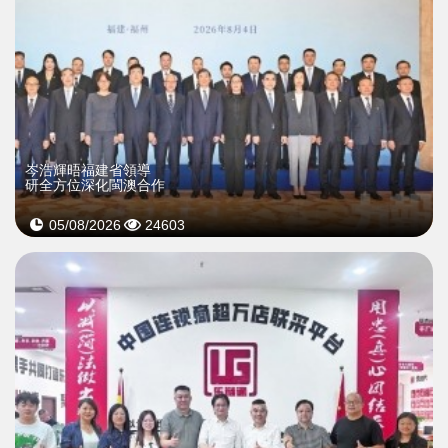
岑浩輝晤福建省領導
研全方位深化閩澳合作
05/08/2026
24603