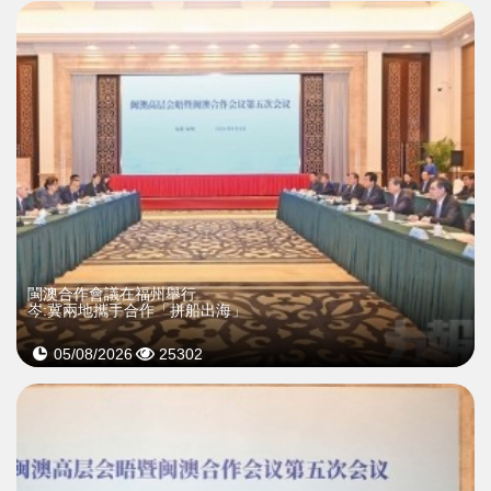
閩澳合作會議在福州舉行
岑:冀兩地攜手合作「拼船出海」
05/08/2026
25302