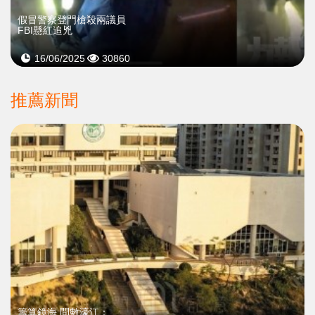
假冒警察登門槍殺兩議員
FBI懸紅追兇
16/06/2025
30860
推薦新聞
籌算鏡海 問數濠江：