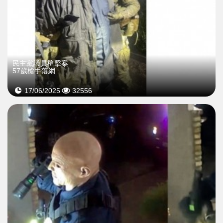
民主黨議員槍擊案
57歲槍手落網
17/06/2025
32556