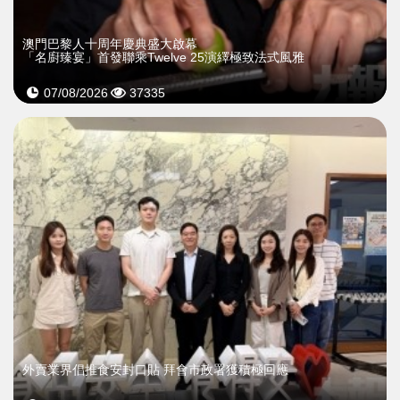
澳門巴黎人十周年慶典盛大啟幕
「名廚臻宴」首發聯乘Twelve 25演繹極致法式風雅
07/08/2026
37335
外賣業界倡推食安封口貼 拜會市政署獲積極回應