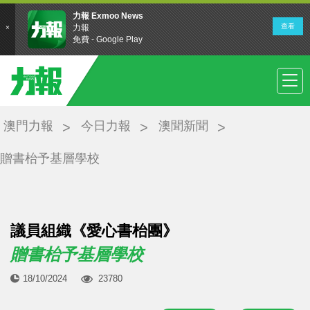
澳門力報
今日力報
澳聞新聞
贈書枱予基層學校
議員組織《愛心書枱團》
贈書枱予基層學校
18/10/2024
23780