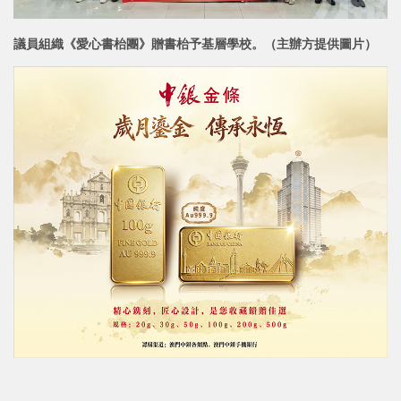
議員組織《愛心書枱團》贈書枱予基層學校。（主辦方提供圖片）