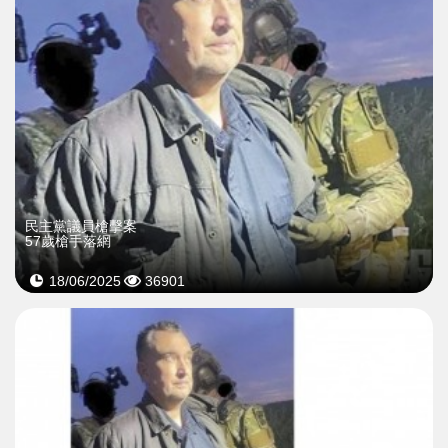
民主黨議員槍擊案
57歲槍手落網
18/06/2025
36901