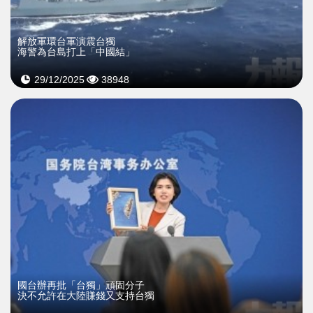
解放軍環台軍演震台獨
海警為台島打上「中國結」
29/12/2025
38948
國台辦再批「台獨」頑固分子
決不允許在大陸賺錢又支持台獨