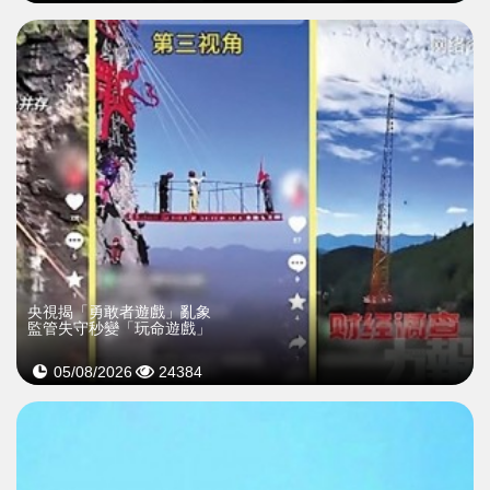
央視揭「勇敢者遊戲」亂象
監管失守秒變「玩命遊戲」
05/08/2026
24384