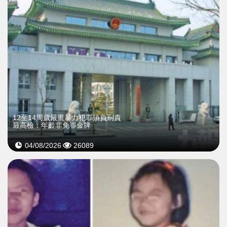
12至14周歲嚴重暴力犯罪須負刑責
最高檢：年齡非免罪金牌
04/08/2026
26089