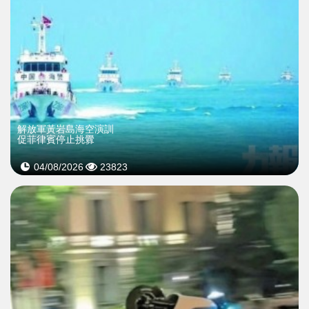
解放軍黃岩島海空演訓
促菲律賓停止挑釁
04/08/2026
23823