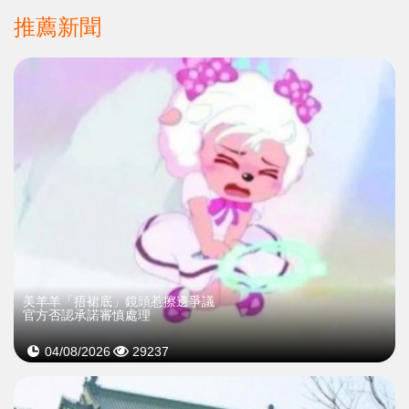
推薦新聞
美羊羊「捂裙底」鏡頭惹擦邊爭議
官方否認承諾審慎處理
04/08/2026
29237