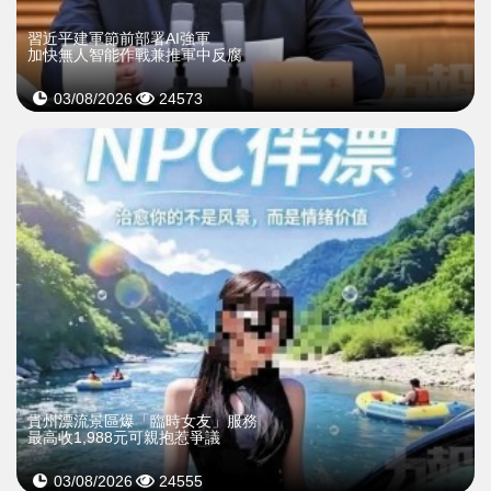
習近平建軍節前部署AI強軍
加快無人智能作戰兼推軍中反腐
03/08/2026
24573
貴州漂流景區爆「臨時女友」服務
最高收1,988元可親抱惹爭議
03/08/2026
24555