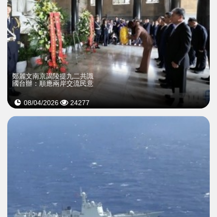
鄭麗文南京謁陵提九二共識
國台辦：順應兩岸交流民意
08/04/2026
24277