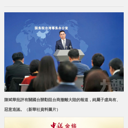
陳斌華批評有關國台辦勸阻台商撤離大陸的報道，純屬子虛烏有、
惡意造謠。（新華社資料圖片）