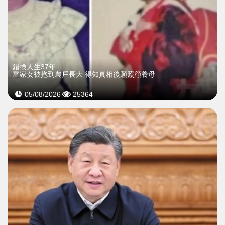
錯換人生37年
富家女被抱到農戶長大 得知真相後願照顧養母
05/08/2026
25364