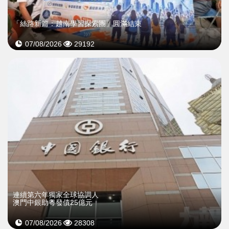
「絲路新篇：越南學習探索團」圓滿結束
07/08/2026
29192
連續第六年獨家全球協調人
澳門中銀助粵發債25億元
07/08/2026
28308