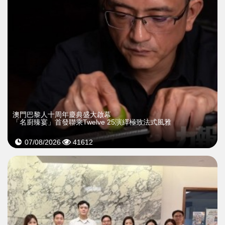
澳門巴黎人十周年慶典盛大啟幕
「名廚臻宴」首發聯乘Twelve 25演繹極致法式風雅
07/08/2026
41612