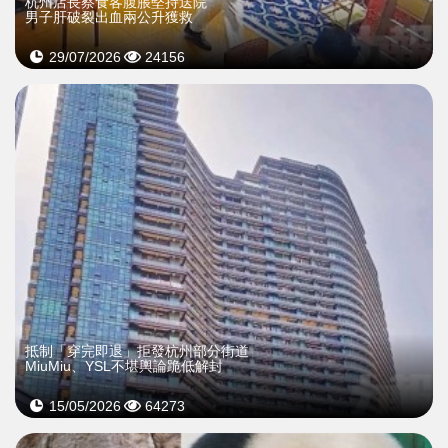
杭州店長察食客腹脹堅持送院
男子肝破裂出血兩公升獲救
29/07/2026
24156
抵制「穿完即退」拒發杭州部分街道
MiuMiu、YSL不堪輿論跪低解封
15/05/2026
64273