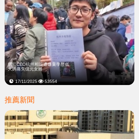
網紅CEO杭州相親遭嫌棄學歷低
大媽痛失億元女婿
17/11/2025
53554
推薦新聞