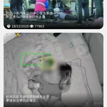
杭州小米汽車交付中心發生事故
剛交車Su7傳撞傷銷售人員
18/12/2025
77963
杭州高薪月嫂疑餵奶嗆死女嬰
事後裝沒事找新僱主