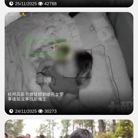
25/11/2025
42788
杭州高薪月嫂疑餵奶嗆死女嬰
事後裝沒事找新僱主
24/11/2025
30273