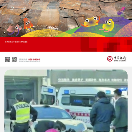
杭州金店掃出1,700克金粉
網民質疑「偷金」
11/02/2026
43708