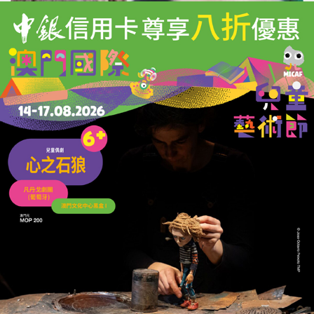
杭州兩隻大熊貓急性腸道疾病去世
涉事熊貓館閉館整改
03/03/2026
33835