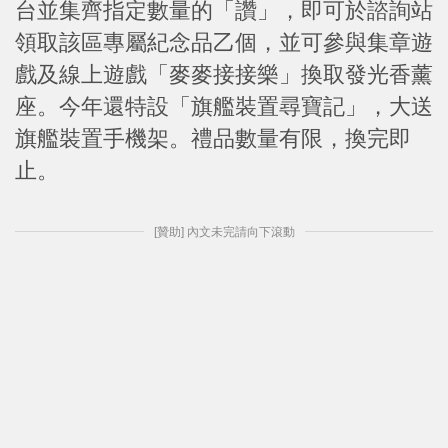
台並集齊指定數量的「讚」，即可於諮詢站
領取該區專屬紀念品乙個，並可參與集章遊
戲及線上遊戲「麥麥接接樂」換取發光香薰
座。今年還特設「旗艦裝置尋寶記」，大送
旗艦裝置手機架。禮品數量有限，換完即
止。
[贊助] 內文未完請向下滾動