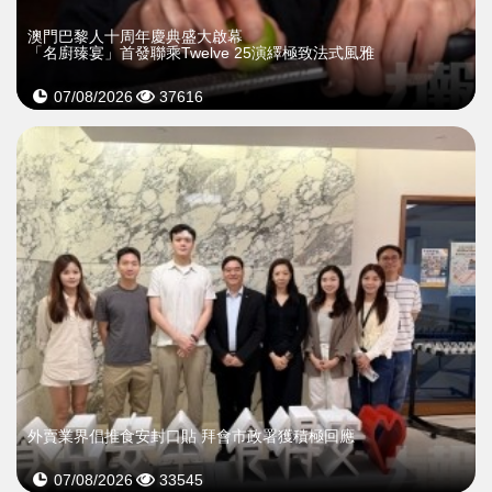
澳門巴黎人十周年慶典盛大啟幕
「名廚臻宴」首發聯乘Twelve 25演繹極致法式風雅
07/08/2026
37616
外賣業界倡推食安封口貼 拜會市政署獲積極回應
07/08/2026
33545