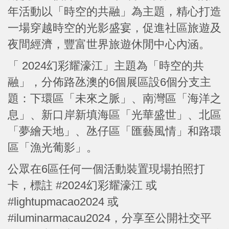
年活動以「時空的共融」為主題，精心打造
一場穿越時空的光影盛宴，促進社區旅遊及
夜間經濟，豐富世界旅遊休閒中心內涵。
「 2024幻彩耀濠江」主題為「時空的共
融」，分佈路氹澳的6個展區設6個分支主
題：下環區「未來之脈」、南灣區「海洋之
息」、新口岸新填海區「光華盛世」、北區
「夢繪天地」、氹仔區「匯藝風情」和路環
區「漁光葡影」。
公眾在6區任何一個活動裝置現場拍照打
卡，標註 #2024幻彩耀濠江 或
#lightupmacao2024 或
#iluminarmacau2024，分享至公開社交平