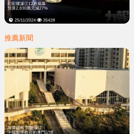
幻彩耀濠江12月揭幕
預算2,830萬元減27%
25/11/2024
35428
推薦新聞
籌算鏡海 問數濠江：
中國數學教育的澳門記憶