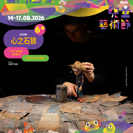
花車巡遊周六入北區
促社區旅遊及夜間經濟
07/02/2025
40460
幻彩耀濠江打造光影盛宴
促社區旅遊及夜間經濟