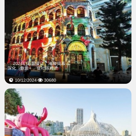
「 2024幻彩耀濠江」璀璨揭幕
深化「旅遊+ 」促社區經濟
10/12/2024
30680