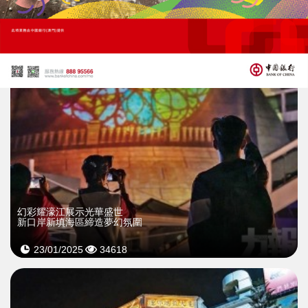
04/02/2025
37704
幻彩耀濠江展示光華盛世
新口岸新填海區締造夢幻氛圍
23/01/2025
34618