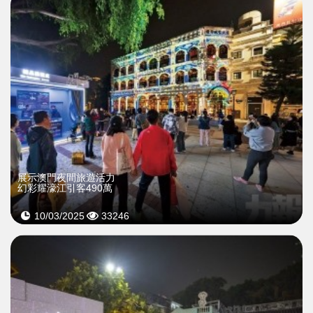
展示澳門夜間旅遊活力
幻彩耀濠江引客490萬
10/03/2025
33246