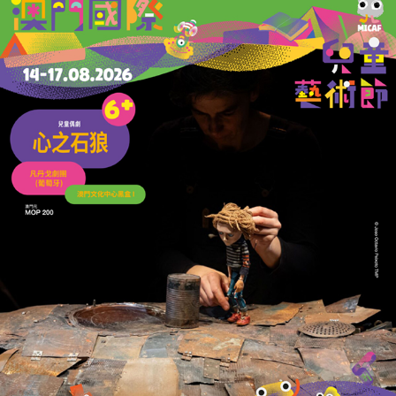
特朗普貼AI「空氣過濾牆」嘲諷加拿大
再以野火煙霧威脅加關稅
28/07/2026
41812