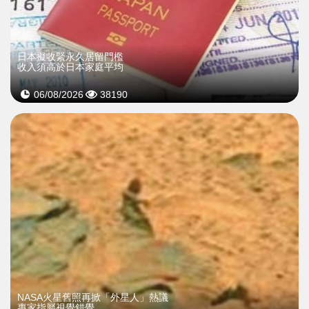
日本擬收緊永久居留門檻
收入須高於日本家庭平均
06/08/2026
38190
NASA火星舊照再掀「外星人」熱議
專家指屬視覺錯覺