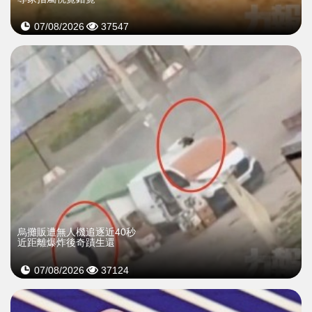
07/08/2026
37547
烏攤販遭無人機追逐近40秒
近距離爆炸後奇蹟生還
07/08/2026
37124