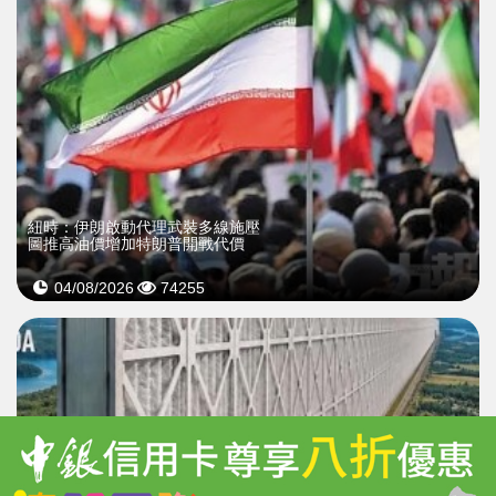
紐時：伊朗啟動代理武裝多線施壓
圖推高油價增加特朗普開戰代價
04/08/2026
74255