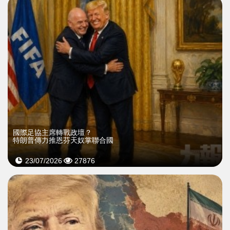
國際足協主席轉戰政壇？
特朗普傳力推恩芬天奴掌聯合國
23/07/2026
27876