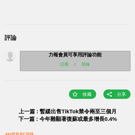
評論
力報會員可享用評論功能
註冊
/
登錄
收藏
分享
上一篇 : 暫緩出售TikTok禁令兩至三個月
下一篇 : 今年難顯著復蘇或最多增長0.4%