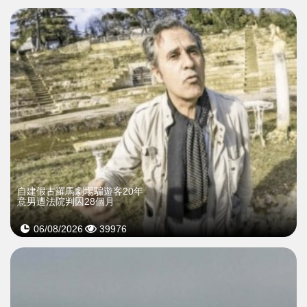
自建假古羅馬劇場騙遊客20年
意男遭法院判囚28個月
06/08/2026
39976