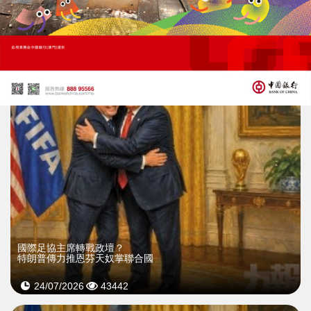
特朗普貼AI「空氣過濾牆」諷加拿大
再以野火煙霧威脅加關稅
27/07/2026
10
國際足協主席轉戰政壇？
特朗普傳力推恩芬天奴掌聯合國
24/07/2026
43442