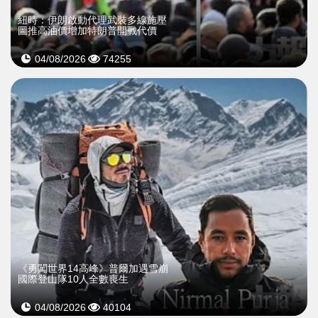
紐時：伊朗啟動代理武裝多線施壓
圖推高油價增加特朗普開戰代價
04/08/2026
74255
《勇闖世界14高峰》普爾加遇雪崩
國際登山隊10人全數喪生
04/08/2026
40104