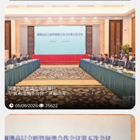
閩澳合作會議在福州舉行
岑:冀兩地攜手合作「拼船出海」
05/08/2026
25622