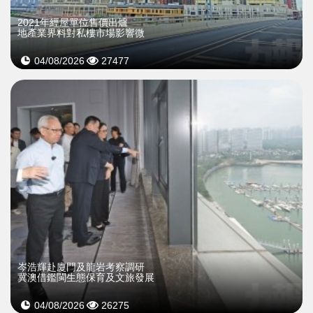
2021年經屋單位售價出爐
地產業界料對私樓市場影響微
04/08/2026
27477
岑浩輝赴廈門及龍岩考察調研
冀澳借鑑閩生態保育及文旅發展
04/08/2026
26275