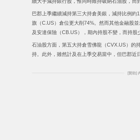
續大手減持銀行股，惟同時維持吸納石油股，而對蘋
巴郡上季繼續減持第三大持倉美銀，減持比例約15
旗（C.US）倉位更大削74%。然而其他金融股
及安達保險（CB.US），期內持股不變，而持股少
石油股方面，第五大持倉雪佛龍（CVX.US）的
持。此外，雖然計及在上季交易當中，但巴郡近
[贊助