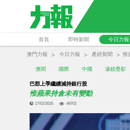
首頁
即時新聞
今日力報
澳門力報
今日力報
產經新聞
惟
澳聞
國際
中國
濠鏡疊影
巴郡上季繼續減持銀行股
惟蘋果持倉未有變動
17/02/2025
49702