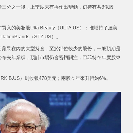
餘三分之一後，上季度未有再作出變動，仍持有共3億股
美妝股Ulta Beauty（ULTA.US）；惟增持了達美
tionBrands（STZ.US）。
括蘋果在內的大型持倉，至於部位較少的股份，一般預期是
公布去年業績，預計市場仍會密切關注，巴菲特在年度股東
（BRK.B.US）則收報478美元；兩股今年來升幅約6%。