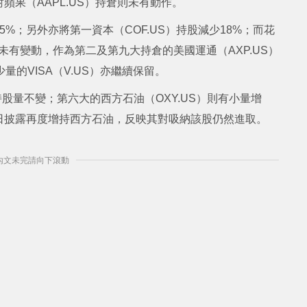
果（AAPL.US）持倉則未有動作。
%；另外亦將第一資本（COF.US）持股減少18%；而花
並未有變動，作為第二及第九大持倉的美國運通（AXP.US）
量的VISA（V.US）亦繼續保留。
持股量不變；第六大的西方石油（OXY.US）則有小量增
日披露再度增持西方石油，反映其對吸納該股仍然進取。
] 內文未完請向下滾動