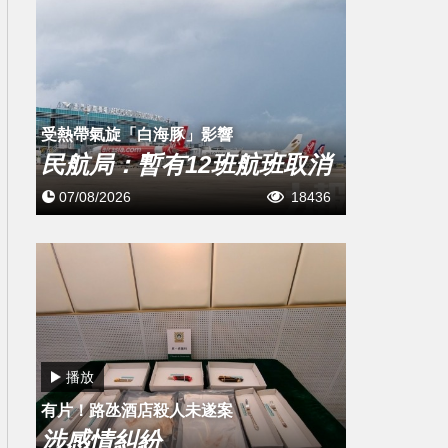
受熱帶氣旋「白海豚」影響
民航局：暫有12班航班取消
07/08/2026
18436
播放
有片！路氹酒店殺人未遂案
涉感情糾紛