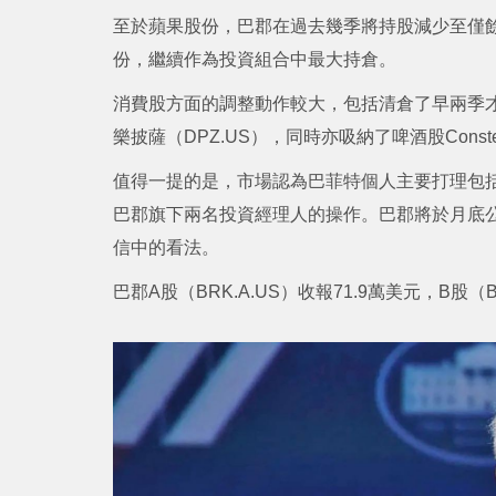
至於蘋果股份，巴郡在過去幾季將持股減少至僅
份，繼續作為投資組合中最大持倉。
消費股方面的調整動作較大，包括清倉了早兩季才買入的
樂披薩（DPZ.US），同時亦吸納了啤酒股Constella
值得一提的是，市場認為巴菲特個人主要打理包
巴郡旗下兩名投資經理人的操作。巴郡將於月底
信中的看法。
巴郡A股（BRK.A.US）收報71.9萬美元，B股