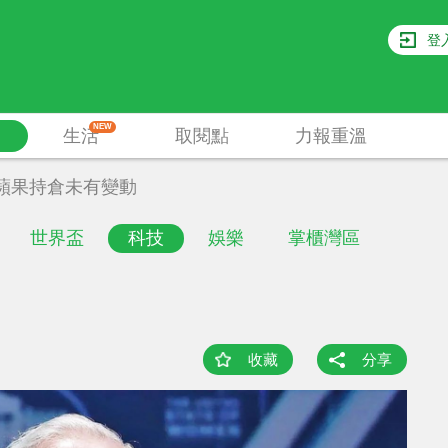
登
NEW
生活
取閱點
力報重溫
蘋果持倉未有變動
世界盃
科技
娛樂
掌櫃灣區
收藏
分享