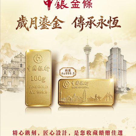
特朗普貼AI「空氣過濾牆」嘲諷加拿大
再以野火煙霧威脅加關稅
28/07/2026
41772