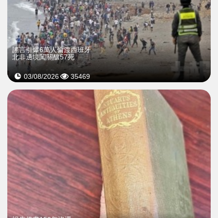
謠言引爆6萬人偷渡西班牙
北非邊境闖關釀57死
03/08/2026
35469