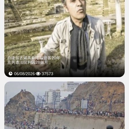
自建假古羅馬劇場騙遊客20年
意男遭法院判囚28個月
06/08/2026
37573