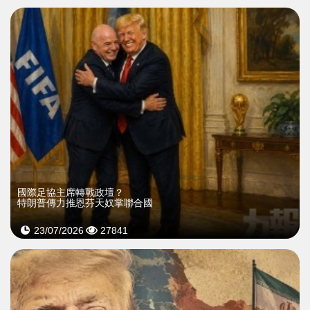
國際足協主席轉戰政壇？
特朗普傳力推恩芬天奴掌聯合國
23/07/2026
27841