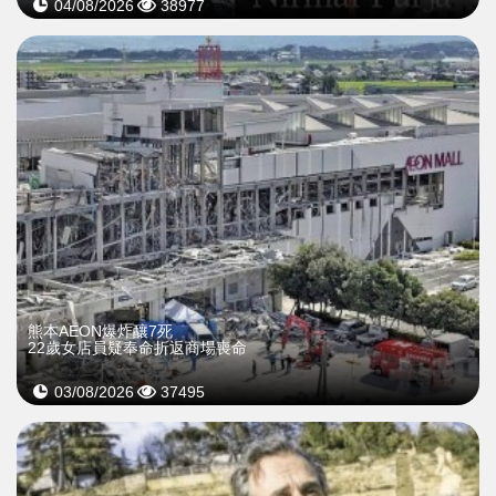
04/08/2026
38977
熊本AEON爆炸釀7死
22歲女店員疑奉命折返商場喪命
03/08/2026
37495