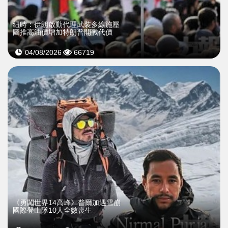
紐時：伊朗啟動代理武裝多線施壓
圖推高油價增加特朗普開戰代價
04/08/2026
66719
《勇闖世界14高峰》普爾加遇雪崩
國際登山隊10人全數喪生