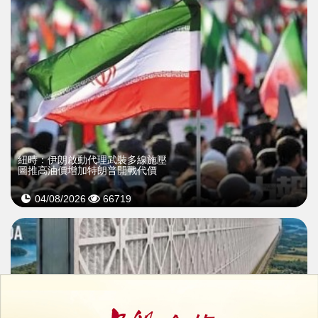
紐時：伊朗啟動代理武裝多線施壓
圖推高油價增加特朗普開戰代價
04/08/2026
66719