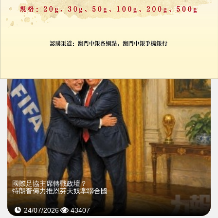
特朗普貼AI「空氣過濾牆」諷加拿大
再以野火煙霧威脅加關稅
27/07/2026
10
國際足協主席轉戰政壇？
特朗普傳力推恩芬天奴掌聯合國
24/07/2026
43407