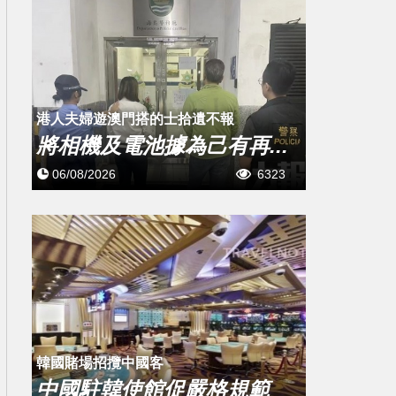
​港人夫婦遊澳門搭的士拾遺不報
將相機及電池據為己有再...
06/08/2026
6323
韓國賭場招攬中國客
中國駐韓使館促嚴格規範