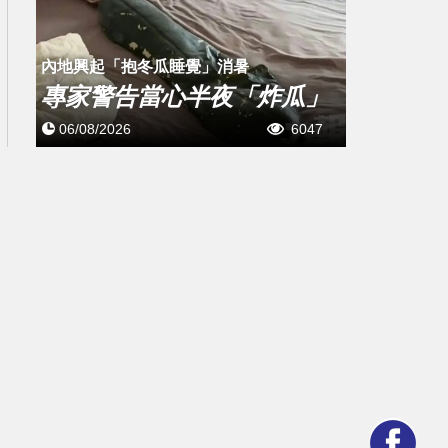
內地興起「抱冬瓜睡覺」消暑
專家警告當心半夜「炸瓜」
06/08/2026
6047