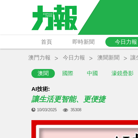
首頁
即時新聞
今日力報
澳門力報
今日力報
澳聞新聞
讓
澳聞
國際
中國
濠鏡疊影
AI技術:
讓生活更智能、更便捷
10/03/2025
35308