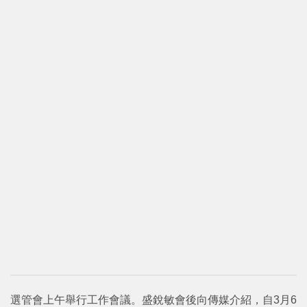
選管會上午舉行工作會議。盛銳敏會後向傳媒介紹，自3月6