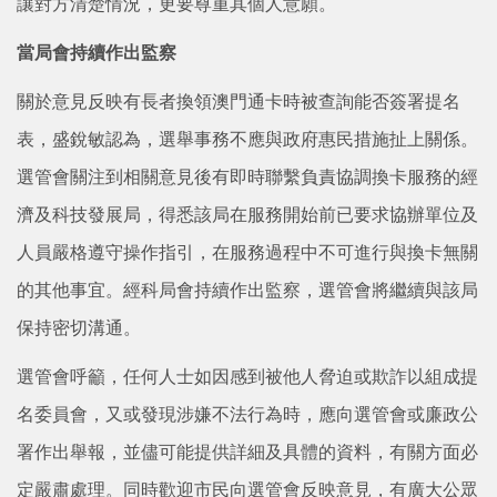
讓對方清楚情況，更要尊重其個人意願。
當局會持續作出監察
關於意見反映有長者換領澳門通卡時被查詢能否簽署提名
表，盛銳敏認為，選舉事務不應與政府惠民措施扯上關係。
選管會關注到相關意見後有即時聯繫負責協調換卡服務的經
濟及科技發展局，得悉該局在服務開始前已要求協辦單位及
人員嚴格遵守操作指引，在服務過程中不可進行與換卡無關
的其他事宜。經科局會持續作出監察，選管會將繼續與該局
保持密切溝通。
選管會呼籲，任何人士如因感到被他人脅迫或欺詐以組成提
名委員會，又或發現涉嫌不法行為時，應向選管會或廉政公
署作出舉報，並儘可能提供詳細及具體的資料，有關方面必
定嚴肅處理。同時歡迎市民向選管會反映意見，有廣大公眾