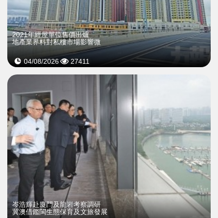
2021年經屋單位售價出爐
地產業界料對私樓市場影響微
04/08/2026
27411
岑浩輝赴廈門及龍岩考察調研
冀澳借鑑閩生態保育及文旅發展