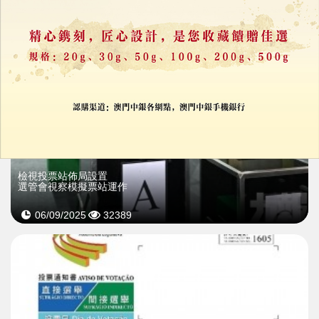
檢視投票站佈局設置
選管會視察模擬票站運作
06/09/2025
32389