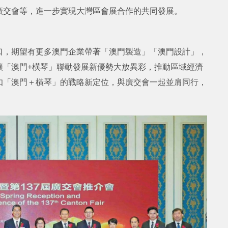
廣交會等，進一步實現大灣區會展合作的共同發展。
口，期望有更多澳門企業帶著「澳門製造」「澳門設計」，
讓「澳門+橫琴」聯動發展新優勢大放異彩，推動區域經濟
扣「澳門＋橫琴」的戰略新定位，與廣交會一起並肩同行，