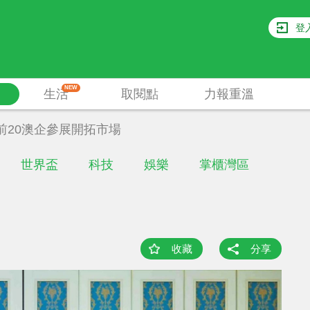
登
NEW
生活
取閱點
力報重溫
前20澳企參展開拓市場
世界盃
科技
娛樂
掌櫃灣區
收藏
分享