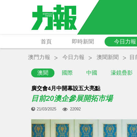
首頁
即時新聞
今日力報
澳門力報
今日力報
澳聞新聞
目
澳聞
國際
中國
濠鏡疊影
廣交會4月中開幕設五大亮點
目前20澳企參展開拓市場
21/03/2025
22092