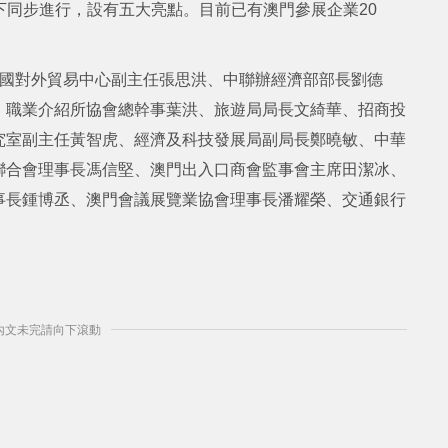
線下同步進行，設有五大亮點。目前已有澳門參展企業20
中國對外貿易中心副主任張思洪、中聯辦經濟部部長劉德
）職業介紹所協會總幹事葉洪、旅遊局局長文綺華、招商投
究室副主任黃智虎、經濟及科技發展局副局長鄭曉敏、中華
聯合會理事長馮信堅、澳門出入口商會監事會主席田潔冰、
事長鍾博丞、澳門會議展覽業協會理事長潘耀榮、交通銀行
] 內文未完請向下滾動