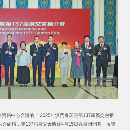
易中心合辦的「 2025年澳門春茗暨第137屆廣交會推
介紹稱，第137屆廣交會將於4月15日在廣州開幕，展覽