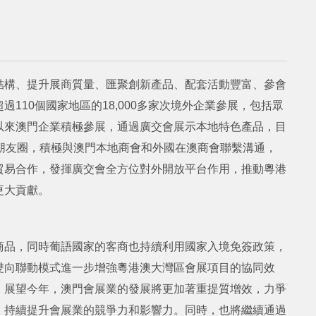
結構、提升展商質量、匯聚創新產品、配套活動豐富、參會
110個國家地區的18,000多家次境外企業參展，包括眾
以來澳門企業積極參展，通過廣交會展示本地特色產品，目
朋友圈，積極與澳門本地商會和外國在澳商會聯繫溝通，
貿易合作，發揮廣交會全方位對外開放平台作用，推動粵港
更大貢獻。
商品，同時葡語國家的客商也持續利用國家入境免簽政策，
雙向聯動模式進一步增強粵港澳大灣區會展項目的協同效
。展望今年，澳門會展業的發展將更加著重提質增效，力爭
，持續提升會展業的競爭力和影響力。同時，也將繼續通過