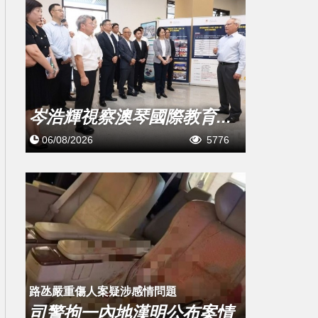
岑浩輝視察澳琴國際教育...
06/08/2026
5776
​路氹嚴重傷人案疑涉感情問題
司警拘一內地漢明公布案情