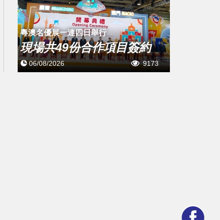
粵澳名優展一連四日舉行
現場共49份合作項目簽約
06/08/2026
9173