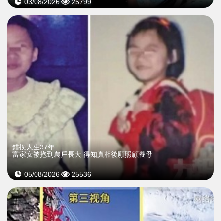
03/08/2026
25799
錯換人生37年
富家女被抱到農戶長大 得知真相後願照顧養母
05/08/2026
25536