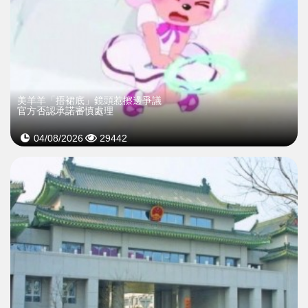
美羊羊「捂裙底」鏡頭惹擦邊爭議
官方否認承諾審慎處理
04/08/2026
29442