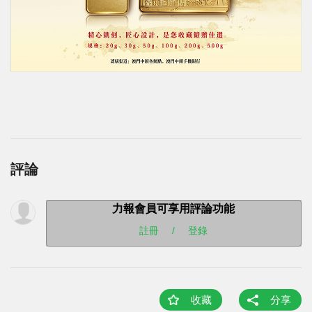
評論
力報會員可享用評論功能
註冊
/
登錄
收藏
分享