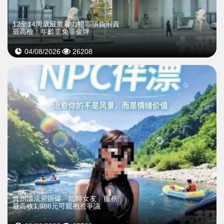
12至14周歲嚴重暴力犯罪須負刑責
最高檢：年齡非免罪金牌
04/08/2026
26208
貴州漂流景區爆「臨時女友」服務
最高收1,988元可親抱惹爭議