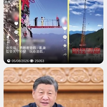
央視揭「勇敢者遊戲」亂象
監管失守秒變「玩命遊戲」
05/08/2026
25053