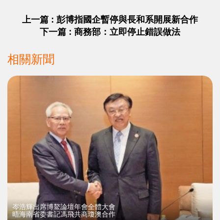
上一篇 : 彭博指國企暫停與長和系開展新合作
下一篇 : 商務部：立即停止錯誤做法
相關新聞
岑浩輝出席博鰲論壇年會全體大會
晤海南省委書記馮飛共商瓊澳合作