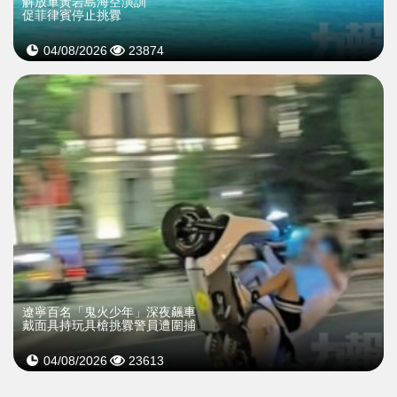
解放軍黃岩島海空演訓
促菲律賓停止挑釁
04/08/2026
23874
遼寧百名「鬼火少年」深夜飆車
戴面具持玩具槍挑釁警員遭圍捕
04/08/2026
23613