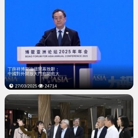
丁薛祥博鰲論壇開幕致辭：
中國對外開放大門愈開愈大
27/03/2025
24714