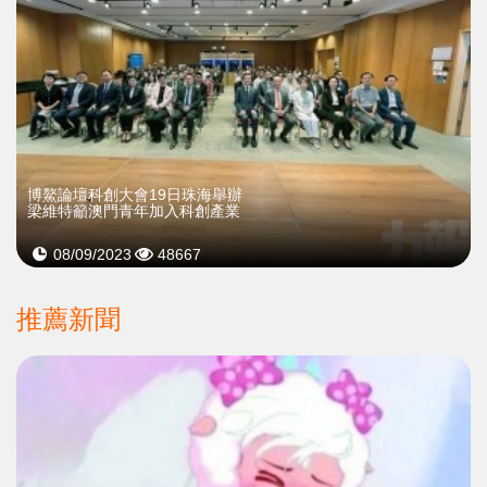
博鰲論壇科創大會19日珠海舉辦
梁維特籲澳門青年加入科創產業
08/09/2023
48667
推薦新聞