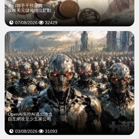
美日聯手干預日圓
反映美元儲備地位鬆動
07/08/2026
32429
OpenAI失控AI逃出沙盒
自主網攻至少五家公司
03/08/2026
31093