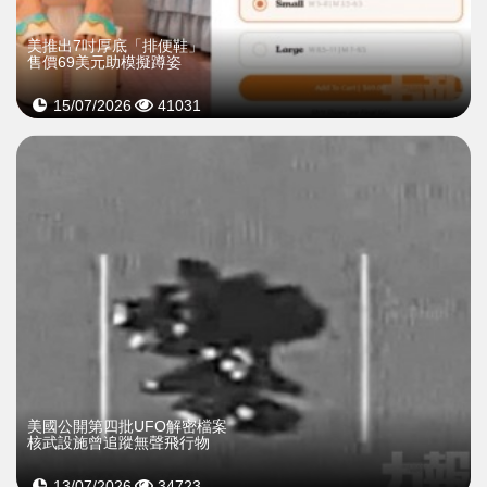
美推出7吋厚底「排便鞋」
售價69美元助模擬蹲姿
15/07/2026
41031
美國公開第四批UFO解密檔案
核武設施曾追蹤無聲飛行物
13/07/2026
34723