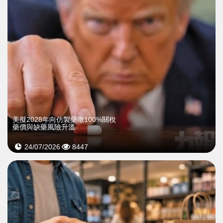
美擬2028年向仿製藥徵100%關稅
藥價與缺藥風險升溫
24/07/2026
8447