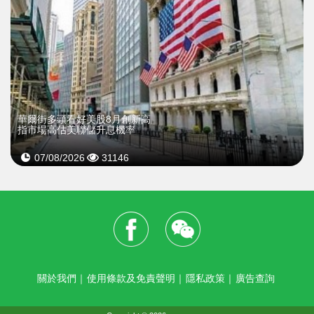
華爾街多頭看好美股8月創新高
指市場高估美聯儲升息機率
07/08/2026
31146
關於我們
｜
使用條款及免責聲明
｜
隱私政策
｜
廣告查詢