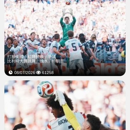
打臉美國「紅牌特赦」爭議
比利時大勝跳舞「抽水」特朗普
08/07/2026
61258