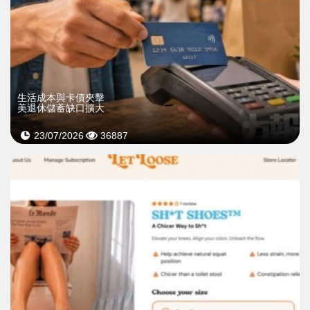
生活成本與卡債夾擊
美退休儲蓄缺口擴大
23/07/2026
36887