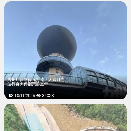
貴州斥資逾億元打造「人造月亮」
運行百天停擺荒廢五年
16/11/2025
34028