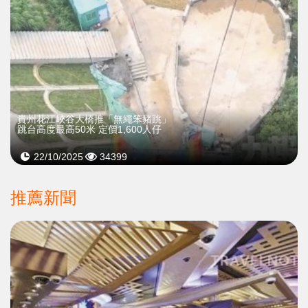
貴州花江峽谷大橋推「無繩笨豬跳」
跳台高度最高50米 定價1,600人仔
22/10/2025
34399
推薦新聞