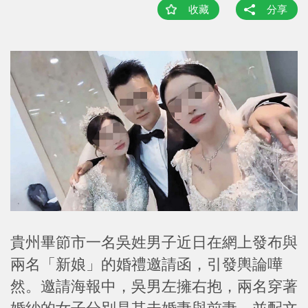
收藏
分享
貴州畢節市一名吳姓男子近日在網上發布與
兩名「新娘」的婚禮邀請函，引發輿論嘩
然。邀請海報中，吳男左擁右抱，兩名穿著