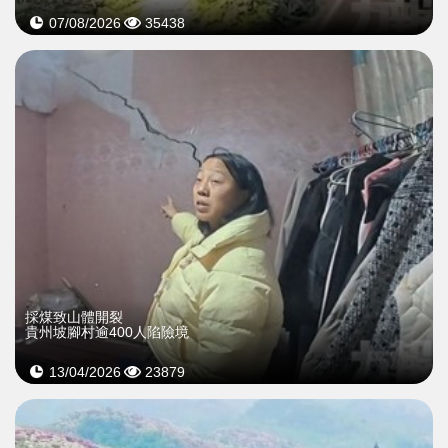
07/08/2026
35438
採煤致山體開裂
貴州坡腳村逾400人陷險境
13/04/2026
23879
>