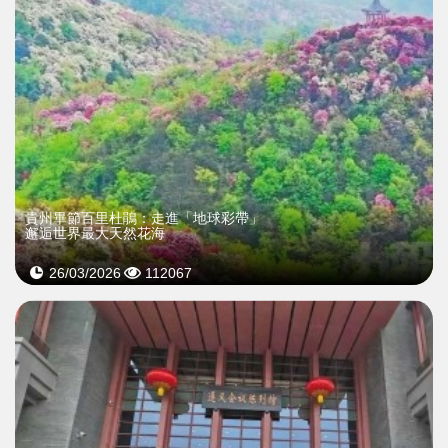
貴州畢節百里杜鵑：走進「地球彩帶」
邂逅世界最大天然花海
26/03/2026
112067