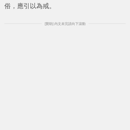
俗，應引以為戒。
[贊助] 內文未完請向下滾動