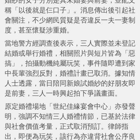
婚紗的女子分別是其未婚妻與前妻，並配文
稱「以後就是仨口子」。消息傳出後引起社
會關注，不少網民質疑是否違反一夫一妻制
度，甚至懷疑涉重婚。
當地警方經調查後表示，三人實際並未登記
結婚或舉行婚禮，相關照片與短片皆為「惡
搞」，拍攝動機純屬玩笑，事件隨即遭到家
中長輩強烈反對，婚禮計畫已取消。據知情
人士透露，當日陪同新娘試婚紗的好朋友即
是前妻，三人一時興起拍下爭議畫面。
原定婚禮場地「世紀佳緣宴會中心」亦發聲
明，強調不知情三人婚禮情節，已基於法律
與社會價值考量，正式取消預訂。律師指
出，即便為玩笑，該行為亦違背社會公序良