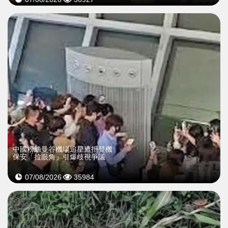
中國粉絲曼谷機場追星遭拒登機
保安「拉眼角」引爆歧視爭議
07/08/2026
35984