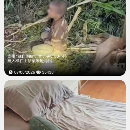
貴州4歲自閉症男童走失近80小時
無人機在山頂粟米地尋回
07/08/2026
35438