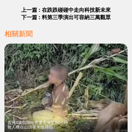
上一篇 : 在跌跌碰碰中走向科技新未來
下一篇 : 料第三季演出可容納三萬觀眾
相關新聞
貴州4歲自閉症男童走失近80小時
無人機在山頂粟米地尋回