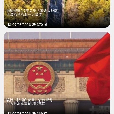
內地擬建2.7萬公里「黃金大外環」
串聯沿邊沿海三大國道
07/08/2026
37016
駁日《防衛白皮書》炒作威脅
中方批為軍事鬆綁找藉口
07/08/2026
36927