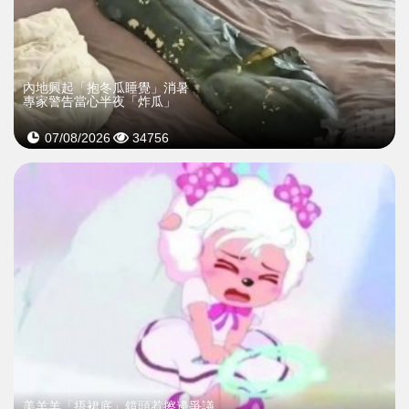
內地興起「抱冬瓜睡覺」消暑
專家警告當心半夜「炸瓜」
07/08/2026
34756
美羊羊「捂裙底」鏡頭惹擦邊爭議