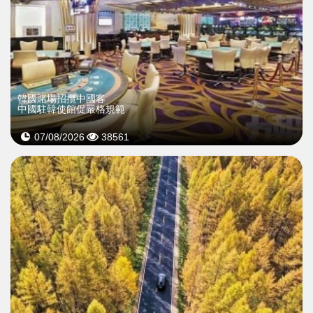
韓國賭場招攬中國客
中國駐韓使館促嚴格規範
07/08/2026
38561