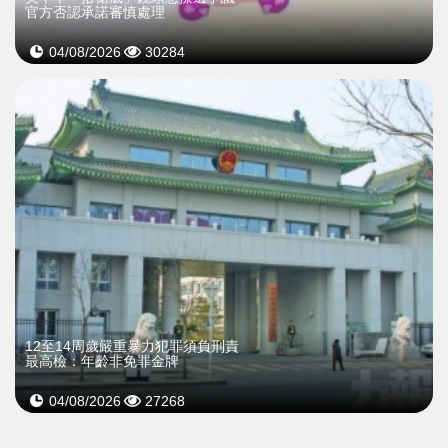
官方否認承諾審慎處理
04/08/2026
30284
12至14周歲嚴重暴力犯罪須負刑責
最高檢：年齡非免罪金牌
04/08/2026
27268