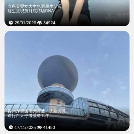
血癌棄嬰女大生急尋親生父母
疑生父現身月底將驗DNA
29/01/2026
34924
貴州斥資逾億元打造「人造月亮」
運行百天停擺荒廢五年
17/11/2025
41450