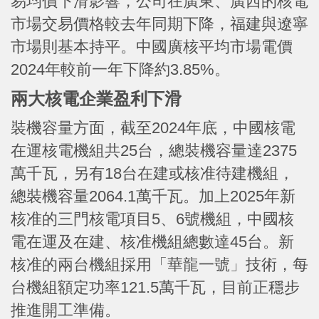
易均價下滑影響，公司在廣東、廣西的核電
市場交易價格較去年同期下降，福建與遼寧
市場則基本持平。中國廣核平均市場電價
2024年較前一年下降約3.85%。
兩大核電企業盈利下滑
裝機容量方面，截至2024年底，中國核電
在運核電機組共25台，總裝機容量達2375
萬千瓦，另有18台在建或核准待建機組，
總裝機容量2064.1萬千瓦。加上2025年新
核准的三門核電項目5、6號機組，中國核
電在運及在建、核准機組總數達45台。新
核准的兩台機組採用「華龍一號」技術，每
台機組額定功率121.5萬千瓦，目前正穩步
推進開工準備。