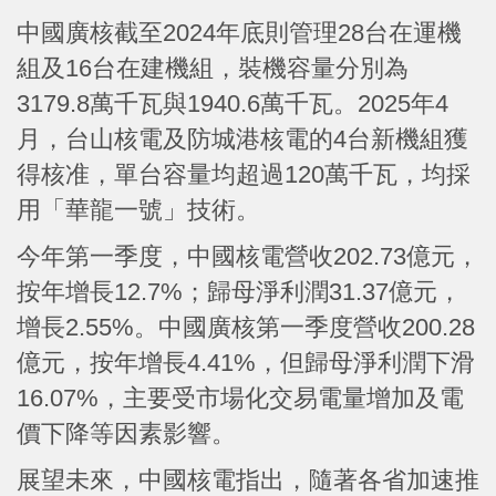
中國廣核截至2024年底則管理28台在運機
組及16台在建機組，裝機容量分別為
3179.8萬千瓦與1940.6萬千瓦。2025年4
月，台山核電及防城港核電的4台新機組獲
得核准，單台容量均超過120萬千瓦，均採
用「華龍一號」技術。
今年第一季度，中國核電營收202.73億元，
按年增長12.7%；歸母淨利潤31.37億元，
增長2.55%。中國廣核第一季度營收200.28
億元，按年增長4.41%，但歸母淨利潤下滑
16.07%，主要受市場化交易電量增加及電
價下降等因素影響。
展望未來，中國核電指出，隨著各省加速推