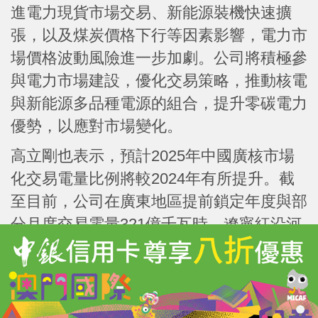
進電力現貨市場交易、新能源裝機快速擴
張，以及煤炭價格下行等因素影響，電力市
場價格波動風險進一步加劇。公司將積極參
與電力市場建設，優化交易策略，推動核電
與新能源多品種電源的組合，提升零碳電力
優勢，以應對市場變化。
高立剛也表示，預計2025年中國廣核市場
化交易電量比例將較2024年有所提升。截
至目前，公司在廣東地區提前鎖定年度與部
分月度交易電量321億千瓦時，遼寧紅沿河
核電成交324億千瓦時，福建寧德核電成交
198億千瓦時，廣西防城港成交157億千瓦
時。