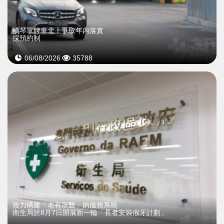
橫琴單牌車北上爭取年内落實
採預約制
06/08/2026
35788
致力構建「老有所醫」的服務系統
衛生局於8月7日開展新一輪「長者安裝假牙計劃」