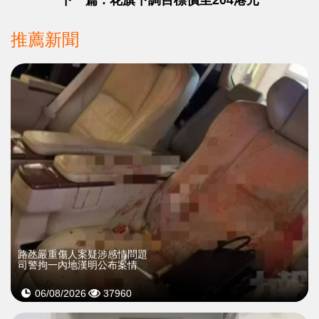
下一篇 : 花旗下調目標價至204港元
推薦新聞
​路氹嚴重傷人案疑涉感情問題
司警拘一內地漢明公布案情
06/08/2026
37960