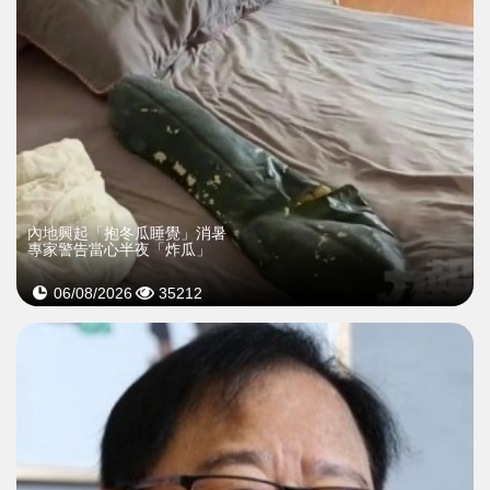
內地興起「抱冬瓜睡覺」消暑
專家警告當心半夜「炸瓜」
06/08/2026
35212