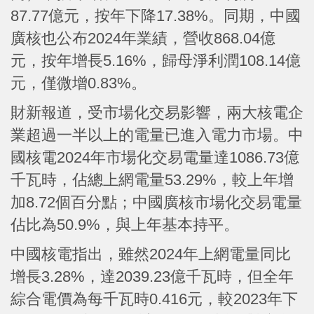
87.77億元，按年下降17.38%。同期，中國
廣核也公布2024年業績，營收868.04億
元，按年增長5.16%，歸母淨利潤108.14億
元，僅微增0.83%。
財新報道，受市場化交易影響，兩大核電企
業超過一半以上的電量已進入電力市場。中
國核電2024年市場化交易電量達1086.73億
千瓦時，佔總上網電量53.29%，較上年增
加8.72個百分點；中國廣核市場化交易電量
佔比為50.9%，與上年基本持平。
中國核電指出，雖然2024年上網電量同比
增長3.28%，達2039.23億千瓦時，但全年
綜合電價為每千瓦時0.416元，較2023年下