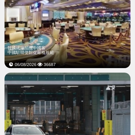
韓國賭場招攬中國客
中國駐韓使館促嚴格規範
06/08/2026
36687