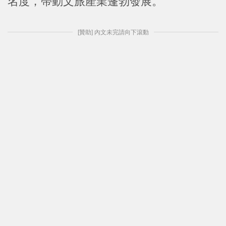
名度，帶動文旅產業蓬勃發展。
[贊助] 內文未完請向下滾動