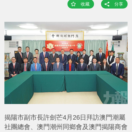
收藏
分享
揭陽市副市長許劍芒4月26日拜訪澳門潮屬
社團總會、澳門潮州同鄉會及澳門揭陽商會