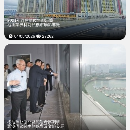
2021年經屋單位售價出爐
地產業界料對私樓市場影響微
04/08/2026
27262
岑浩輝赴廈門及龍岩考察調研
冀澳借鑑閩生態保育及文旅發展