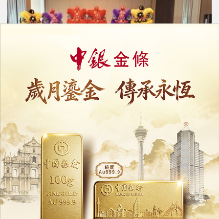
揭陽來澳舉辦春茗活動
展示家鄉新貌共謀發展
06/03/2026
30780