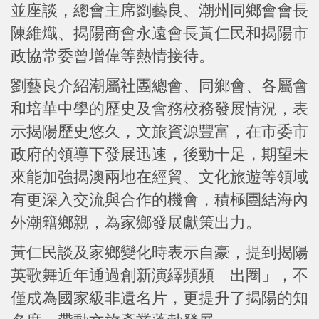
並座談，總會主席劉藝良、潮州同鄉會會長
陳維熾、揭陽商會永遠會長黃仁民和揭陽市
政協常委曾增偉等熱情接待。
劉藝良介紹潮屬社團總會、同鄉會、各屬會
和培華中學的歷史及會務校務發展情況，表
示揭陽歷史悠久，文旅資源豐富，在市委市
政府的領導下發展迅速，後勁十足，期望未
來能加強揭澳兩地在經貿、文化旅遊等領域
有更深入交流與合作的機會，積極團結海內
外潮籍鄉親，為家鄉發展獻策出力。
黃仁民談及家鄉變化時表示自豪，提到揭陽
英歌舞近年通過創新演繹頻頻「出圈」，不
僅成為國家級非遺名片，更提升了揭陽的知