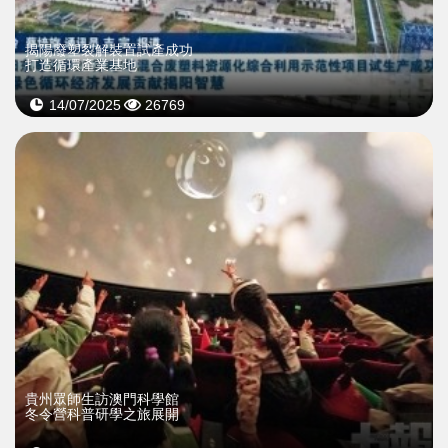
揭陽廢塑裂解裝置試產成功
打造循環產業基地
14/07/2025
26769
貴州眾師生訪澳門科學館
冬令營科普研學之旅展開