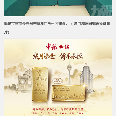
揭陽市副市長許劍芒訪澳門潮州同鄉會。
（ 澳門潮州同鄉會提供圖
片）