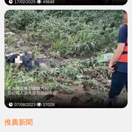
17/02/2025
49648
暴雨襲吉林舒蘭釀六死
四公職人員失蹤包括副市長
07/08/2023
37028
推薦新聞