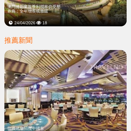
澳門博彩業首季利潤率仍受壓
券商：全年增長或放緩
24/04/2026
18
推薦新聞
韓國賭場招攬中國客