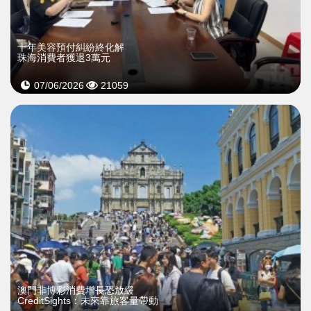
十年美容預付糾紛終化解
珠海消費者獲退3萬元
07/06/2026
21059
澳門非博彩消費增長恐放緩
CreditSights：未來靠旅客量帶動