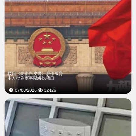
駁日《防衛白皮書》炒作威脅
中方批為軍事鬆綁找藉口
07/08/2026
32426