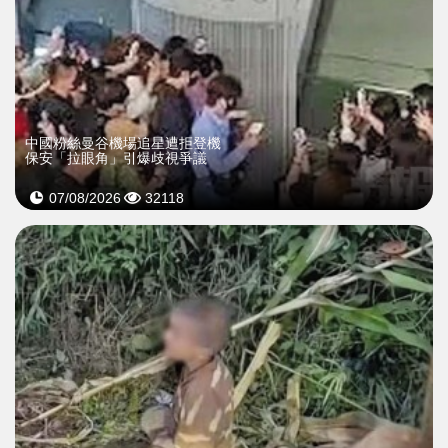
中國粉絲曼谷機場追星遭拒登機
保安「拉眼角」引爆歧視爭議
07/08/2026
32118