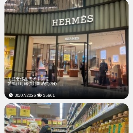
中國奢侈品需求未回暖
愛馬仕盯豬價判斷消費信心
30/07/2026
35661