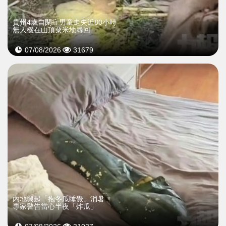
貴州4歲自閉症男童走失近80小時
無人機在山頂粟米地尋回
07/08/2026
31679
內地興起「抱冬瓜睡覺」消暑
專家警告當心半夜「炸瓜」