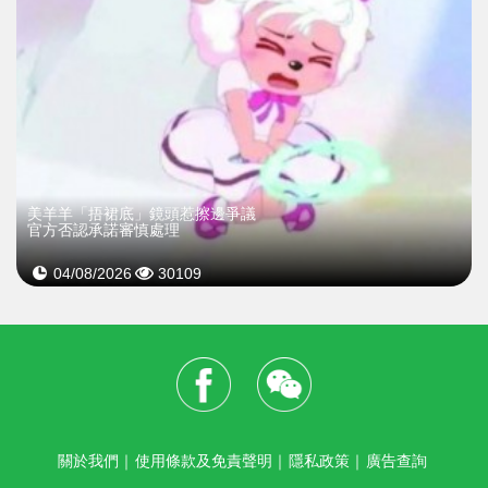
美羊羊「捂裙底」鏡頭惹擦邊爭議
官方否認承諾審慎處理
04/08/2026
30109
關於我們
｜
使用條款及免責聲明
｜
隱私政策
｜
廣告查詢