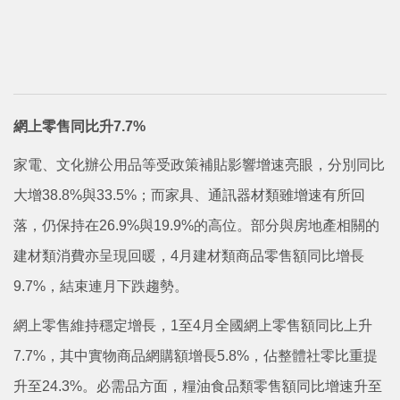
網上零售同比升7.7%
家電、文化辦公用品等受政策補貼影響增速亮眼，分別同比
大增38.8%與33.5%；而家具、通訊器材類雖增速有所回
落，仍保持在26.9%與19.9%的高位。部分與房地產相關的
建材類消費亦呈現回暖，4月建材類商品零售額同比增長
9.7%，結束連月下跌趨勢。
網上零售維持穩定增長，1至4月全國網上零售額同比上升
7.7%，其中實物商品網購額增長5.8%，佔整體社零比重提
升至24.3%。必需品方面，糧油食品類零售額同比增速升至