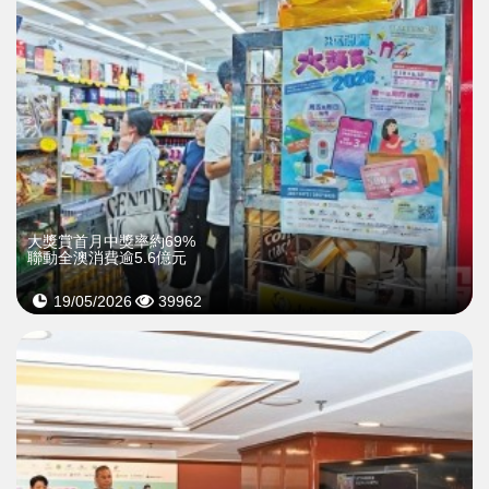
大獎賞首月中獎率約69%
聯動全澳消費逾5.6億元
19/05/2026
39962