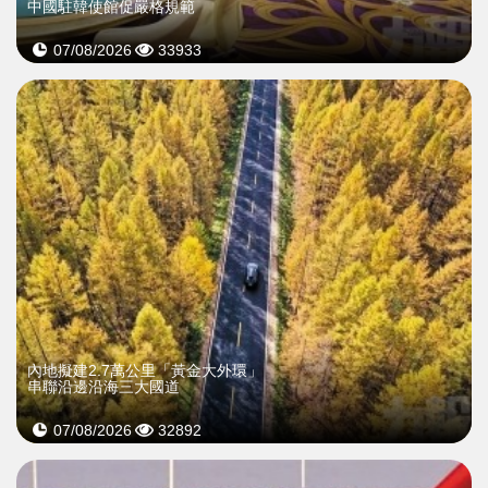
中國駐韓使館促嚴格規範
07/08/2026
33933
內地擬建2.7萬公里「黃金大外環」
串聯沿邊沿海三大國道
07/08/2026
32892