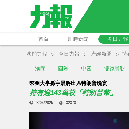
首頁
即時新聞
今日力報
澳門力報
今日力報
產經新聞
持
澳聞
國際
中國
濠鏡疊影
幣圈大亨孫宇晨將出席特朗普晚宴
持有逾143萬枚「特朗普幣」
23/05/2025
32378