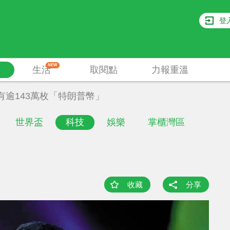
登
NEW
生活
取閱點
力報重溫
有逾143萬枚「特朗普幣」
世界盃
科技
娛樂
掌櫃灣區
收藏
分享