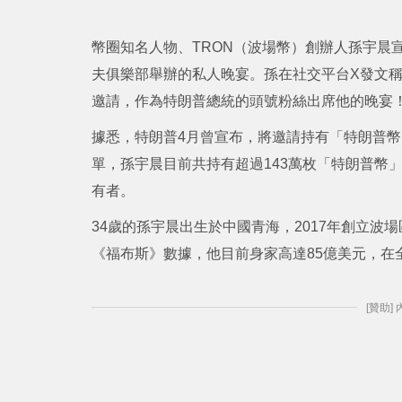
幣圈知名人物、TRON（波場幣）創辦人孫宇晨
夫俱樂部舉辦的私人晚宴。孫在社交平台X發文稱：「
邀請，作為特朗普總統的頭號粉絲出席他的晚宴
據悉，特朗普4月曾宣布，將邀請持有「特朗普幣」
單，孫宇晨目前共持有超過143萬枚「特朗普幣」，
有者。
34歲的孫宇晨出生於中國青海，2017年創立
《福布斯》數據，他目前身家高達85億美元，在全
[贊助