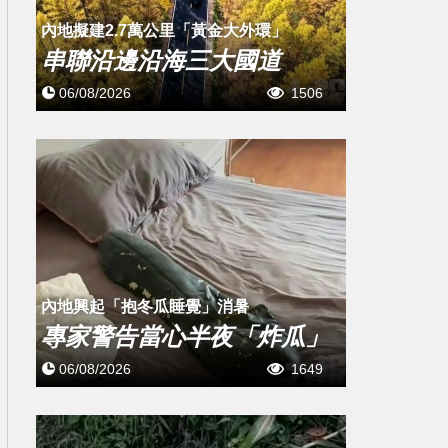
內地擬建2.7萬公里「黃金大外環」
串聯沿邊沿海三大國道
06/08/2026
1506
內地興起「抱冬瓜睡覺」消暑
專家警告當心半夜「炸瓜」
06/08/2026
1649