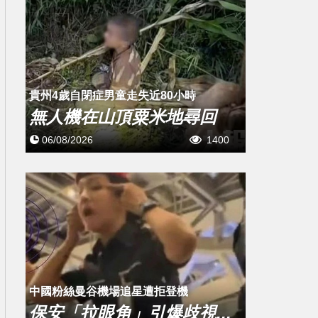
貴州4歲自閉症男童走失近80小時
無人機在山頂粟米地尋回
06/08/2026
1400
中國粉絲曼谷機場追星遭拒登機
保安「拉眼角」引爆歧視...