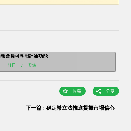
力報會員可享用評論功能
註冊
/
登錄
收藏
分享
下一篇 : 穩定幣立法推進提振市場信心