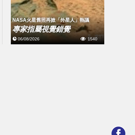
NASA火星舊照再掀「外星人」熱議
專家指屬視覺錯覺
06/08/2026
1540