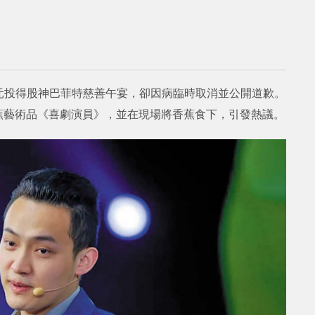
8萬美元投得股神巴菲特慈善午宴，卻因病臨時取消並公開道歉。
香蕉藝術品《喜劇演員》，並在現場將香蕉食下，引發熱議。