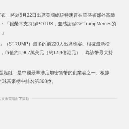
宣布，將於5月22日出席美國總統特朗普在華盛頓郊外高爾
很榮幸支持@POTUS，並感謝@GetTrumpMemes的
！」
（$TRUMP）最多的前220人出席晚宴。根據最新榜
市值約1,967萬美元（約1.54億港元），為該幣最大持
波場區塊鏈，是中國最早涉足加密貨幣的創業者之一。根據
球富豪榜中排名第368位。
] 內文未完請向下滾動