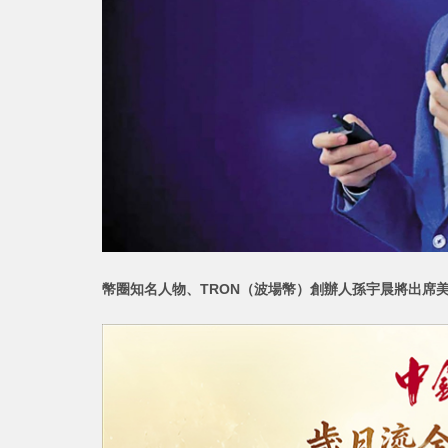
幣圈知名人物、TRON（波場幣）創辦人孫宇晨將出席