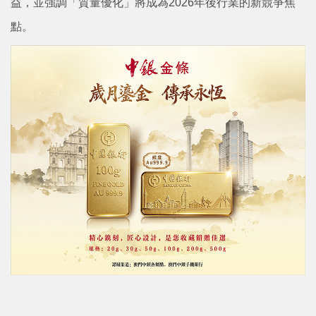
益，並強調「質量優化」將成為2026年後行業的新競爭焦
點。