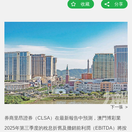
收藏
分享
下一張 >
券商里昂證券（CLSA）在最新報告中預測，澳門博彩業
2025年第三季度的稅息折舊及攤銷前利潤（EBITDA）將按