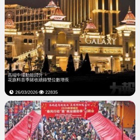
高端中場動能回升
花旗料首季賭收續錄雙位數增長
26/03/2026
22835