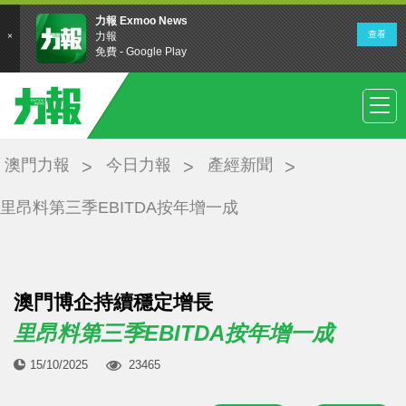
澳門力報
今日力報
產經新聞
里昂料第三季EBITDA按年增一成
澳門博企持續穩定增長
里昂料第三季EBITDA按年增一成
15/10/2025
23465