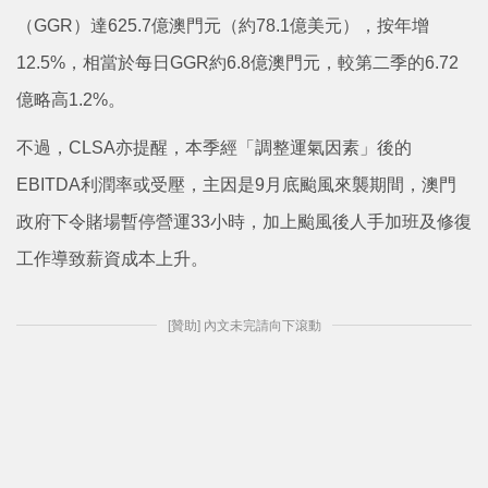
（GGR）達625.7億澳門元（約78.1億美元），按年增
12.5%，相當於每日GGR約6.8億澳門元，較第二季的6.72
億略高1.2%。
不過，CLSA亦提醒，本季經「調整運氣因素」後的
EBITDA利潤率或受壓，主因是9月底颱風來襲期間，澳門
政府下令賭場暫停營運33小時，加上颱風後人手加班及修復
工作導致薪資成本上升。
[贊助] 內文未完請向下滾動