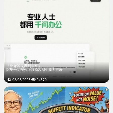
「比老闆先看到未來」
阿里千問辦公上線搶攻AI生產力市場
05/08/2026
24370