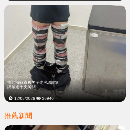
拱北海關查獲男子走私減肥針
綁藏逾千支闖關
12/05/2026
36940
推薦新聞