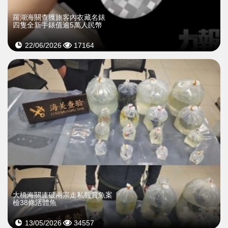
羅湖海關查獲旅客內衣藏名錶
四隻全新手錶值逾5萬人民幣
22/06/2026
17164
大橋海關連破兩宗走私觀賞魚案
檢38條活體魚
13/05/2026
34557