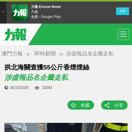
澳門力報
即時新聞
涉虛報品名企圖走私
拱北海關查獲55公斤香煙煙絲
涉虛報品名企圖走私
26/10/2025
32043
收藏
分享