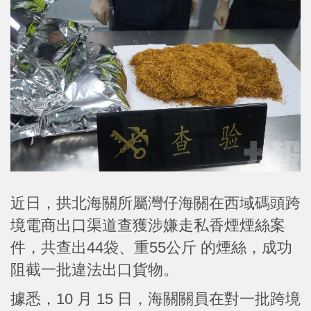
近日，拱北海關所屬灣仔海關在西域碼頭跨
境電商出口渠道查獲涉嫌走私香煙煙絲案
件，共查出44袋、重55公斤 的煙絲，成功
阻截一批違法出口貨物。
據悉，10 月 15 日，海關關員在對一批跨境