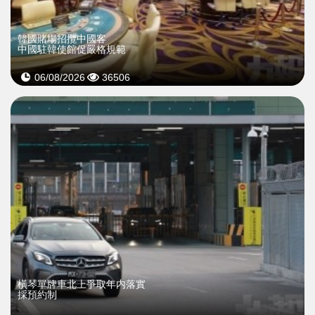
韓國賭場招攬中國客
中國駐韓使館促嚴格規範
06/08/2026
36506
橫琴單牌車北上爭取年内落實
採預約制