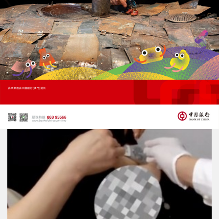
廣東破獲特大海上運毒案
查獲735公斤大麻
23/06/2026
19665