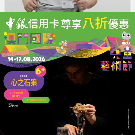
港籍男子綁藏10公斤銀珠入境
拱北海關當場查獲
28/06/2026
23434