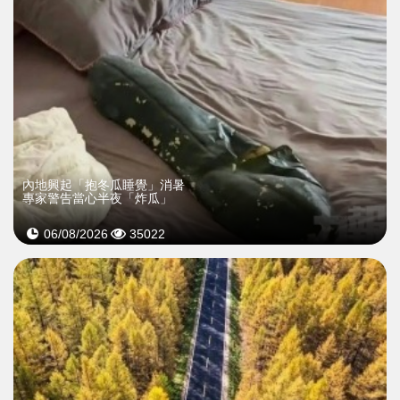
內地興起「抱冬瓜睡覺」消暑
專家警告當心半夜「炸瓜」
06/08/2026
35022