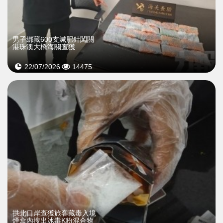
男子綁藏600支減肥針闖關
港珠澳大橋海關查獲
22/07/2026
14475
拱北口岸查獲旅客藏毒入境
煙盒內搜出冰毒K粉混合物