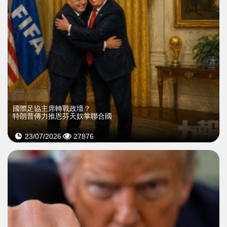
國際足協主席轉戰政壇？
特朗普傳力推恩芬天奴掌聯合國
23/07/2026
27876