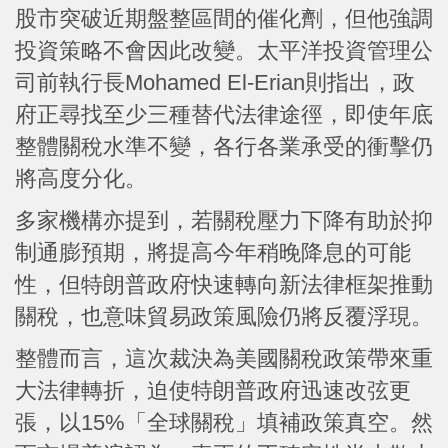
股市突破近期盤整區間的催化劑，但他強調
投資策略不會因此改變。太平洋投資管理公
司前執行長Mohamed El-Erian則指出，政
府正尋找至少三種替代法律途徑，即使年底
整體關稅水準不變，各行各業承受的衝擊仍
將高度分化。
多家機構亦提到，若關稅壓力下降有助於抑
制通膨預期，將提高今年稍晚降息的可能
性，但特朗普政府快速轉向新法律框架推動
關稅，也意味貿易政策風險仍將反覆浮現。
整體而言，這次裁決為美國關稅政策帶來重
大法律轉折，迫使特朗普政府迅速改弦更
張，以15%「全球關稅」填補政策真空。然