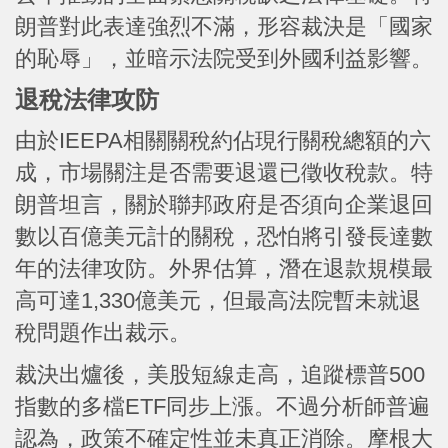
朗普對此表達強烈不滿，形容裁決是「國家
的恥辱」，並暗示法院受到外國利益影響。
退稅法律攻防
由於IEEPA相關關稅約佔現行關稅總額的六
成，市場關注是否需要退還已徵收稅款。特
朗普坦言，關於聯邦政府是否須向企業退回
數以百億美元計的關稅，恐怕將引發長達數
年的法律攻防。外界估算，潛在退款規模最
高可達1,330億美元，但最高法院暫未就退
稅問題作出裁示。
裁決出爐後，美股短線走高，追蹤標普500
指數的多檔ETF同步上漲。不過分析師普遍
認為，政策不確定性並未真正消除。摩根大