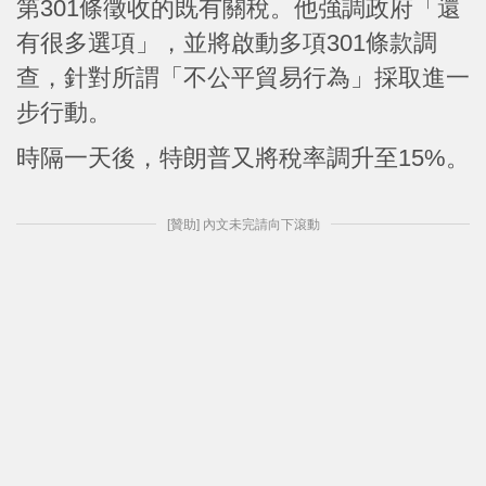
第301條徵收的既有關稅。他強調政府「還
有很多選項」，並將啟動多項301條款調
查，針對所謂「不公平貿易行為」採取進一
步行動。
時隔一天後，特朗普又將稅率調升至15%。
[贊助] 內文未完請向下滾動