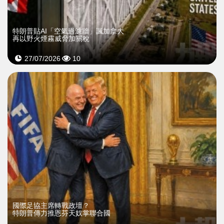
特朗普貼AI「空氣過濾牆」諷加拿大
再以野火煙霧威脅加關稅
27/07/2026
10
國際足協主席轉戰政壇？
特朗普傳力推恩芬天奴掌聯合國