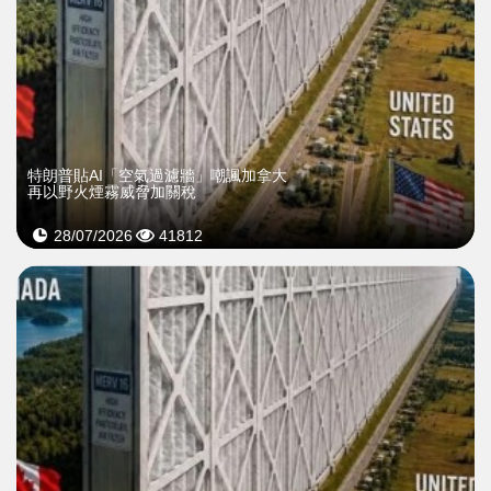
特朗普貼AI「空氣過濾牆」嘲諷加拿大
再以野火煙霧威脅加關稅
28/07/2026
41812