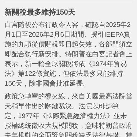
新關稅最多維持150天
白宮隨後公布行政令內容，確認自2025年2
月1日至2026年2月6日期間、援引IEEPA實
施的九項從價關稅即日起失效，各部門須立
即配合執行新安排。特朗普在白宮記者會上
表示，新一輪全球關稅將依《1974年貿易
法》第122條實施，但依法最多只能維持
150天，除非國會批准延長。
政策急轉彎的導火線，來自美國最高法院當
天稍早作出的關鍵裁決。法院以6比3判
定，1977年《國際緊急經濟權力法》並未
授權總統徵收大規模關稅，意味特朗普政府
去年推動的全面緊急關稅缺乏法律基礎。特