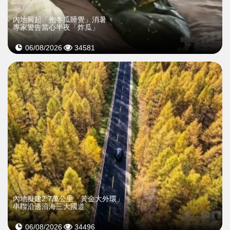
內地興起「抱冬瓜睡覺」消暑
專家警告當心半夜「炸瓜」
06/08/2026
34581
內地擬建2.7萬公里「黃金大外環」
串聯沿邊沿海三大國道
06/08/2026
34496