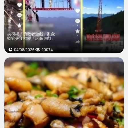
央視揭「勇敢者遊戲」亂象
監管失守秒變「玩命遊戲」
04/08/2026
20074