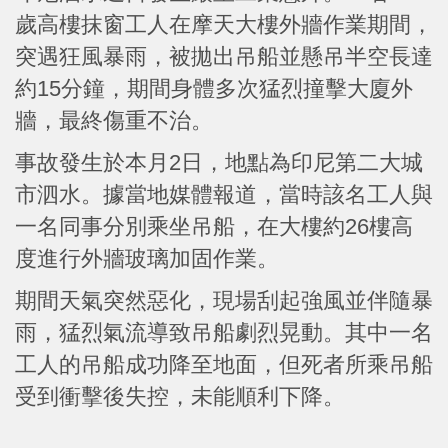
歲高樓抹窗工人在摩天大樓外牆作業期間，
突遇狂風暴雨，被拋出吊船並懸吊半空長達
約15分鐘，期間身體多次猛烈撞擊大廈外
牆，最終傷重不治。
事故發生於本月2日，地點為印尼第二大城
市泗水。據當地媒體報道，當時該名工人與
一名同事分別乘坐吊船，在大樓約26樓高
度進行外牆玻璃加固作業。
期間天氣突然惡化，現場刮起強風並伴隨暴
雨，猛烈氣流導致吊船劇烈晃動。其中一名
工人的吊船成功降至地面，但死者所乘吊船
受到衝擊後失控，未能順利下降。