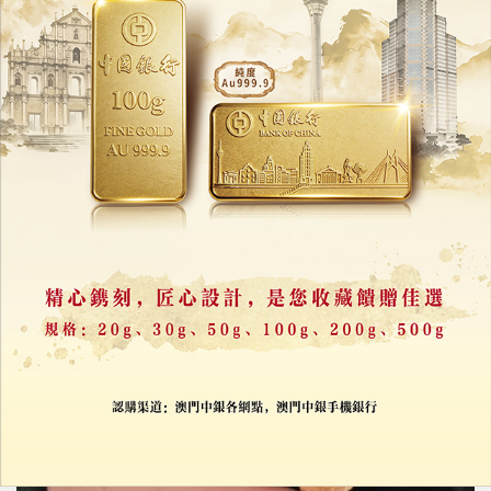
「我家只剩一面牆」
南亞洪災已釀逾900死
02/12/2025
33103