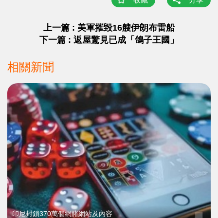
上一篇 : 美軍摧毀16艘伊朗布雷船
下一篇 : 返屋驚見已成「鴿子王國」
相關新聞
印尼封鎖370萬個網賭網站及內容