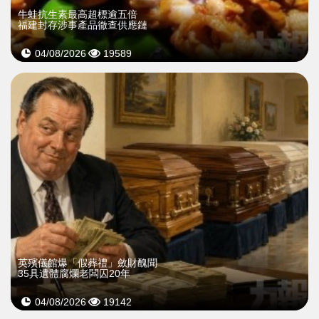
牛蛙抗生素最高超標逾五倍
福建封存涉事產品徹查供應鏈
04/08/2026
19589
英殯儀館爆「假葬禮」斂財醜聞
35具遺體腐爛老闆囚20年
04/08/2026
19142