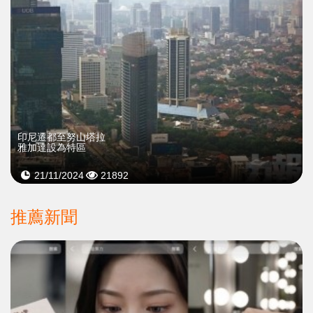
印尼遷都至努山塔拉
雅加達設為特區
21/11/2024
21892
推薦新聞