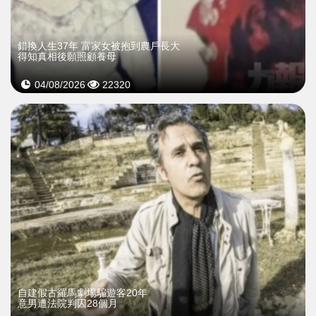
錯換人生37年 富家女被抱到農戶長大
得知真相後願照顧養母
04/08/2026
22320
自建假古羅馬劇場騙遊客20年
意男遭法院判囚28個月