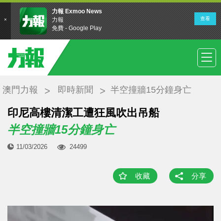
澳門力報
即時新聞
半空撞牆15分鐘身亡
印尼高樓清潔工遭狂風吹出吊船
半空撞牆15分鐘身亡
11/03/2026
24499
收藏
分享