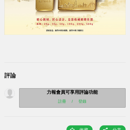
評論
力報會員可享用評論功能
註冊
/
登錄
收藏
分享