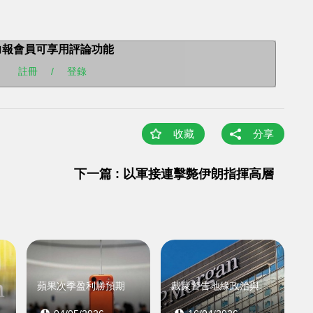
力報會員可享用評論功能
註冊
/
登錄
收藏
分享
下一篇 : 以軍接連擊斃伊朗指揮高層
聚
蘋果次季盈利勝預期
戴蒙警告地緣政治與通脹風險