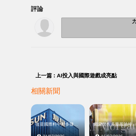
評論
上一篇 : AI投入與國際遊戲成亮點
相關新聞
復星國際料中期多賺逾一倍
戴蒙警告多重風險持續積