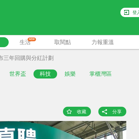
登
NEW
生活
取閱點
力報重溫
布三年回購與分紅計劃
世界盃
科技
娛樂
掌櫃灣區
收藏
分享