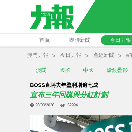
首頁
即時新聞
今日力報
澳門力報
今日力報
產經新聞
宣
澳聞
國際
中國
濠鏡疊影
BOSS直聘去年盈利增逾七成
宣布三年回購與分紅計劃
20/03/2026
62994