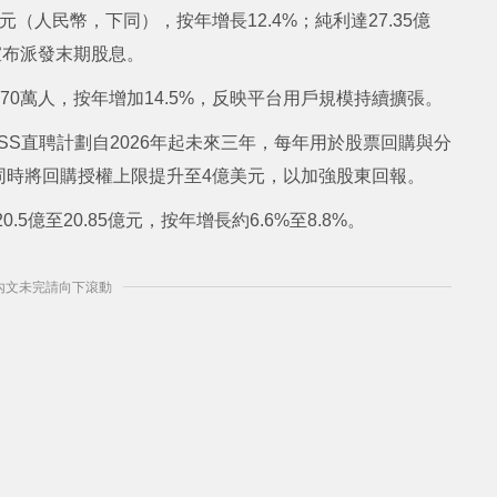
億元（人民幣，下同），按年增長12.4%；純利達27.35億
未宣布派發末期股息。
070萬人，按年增加14.5%，反映平台用戶規模持續擴張。
SS直聘計劃自2026年起未來三年，每年用於股票回購與分
同時將回購授權上限提升至4億美元，以加強股東回報。
5億至20.85億元，按年增長約6.6%至8.8%。
] 內文未完請向下滾動