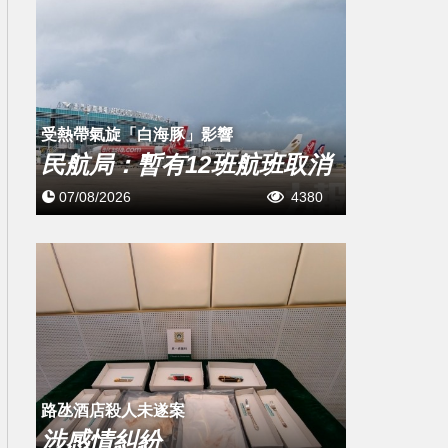
受熱帶氣旋「白海豚」影響
民航局：暫有12班航班取消
07/08/2026
4380
路氹酒店殺人未遂案
涉感情糾紛