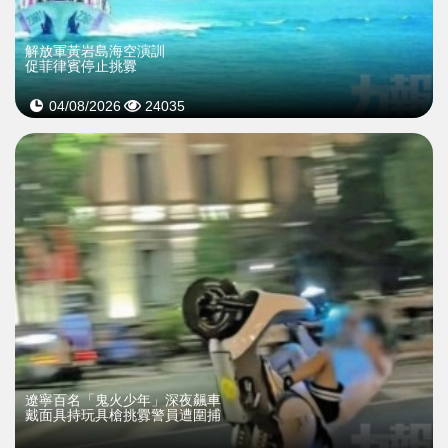
解放軍黃岩島海空演訓
促菲律賓停止挑釁
04/08/2026
24035
遼寧百名「鬼火少年」深夜飆車
戴面具持玩具槍挑釁警員遭圍捕