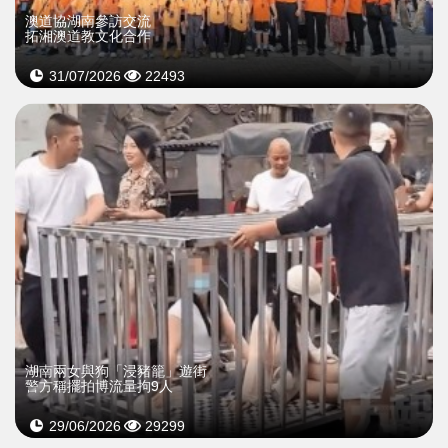
澳道協湖南參訪交流
拓湘澳道教文化合作
31/07/2026
22493
湖南兩女與狗「浸豬籠」遊街
警方稱擺拍博流量拘9人
29/06/2026
29299