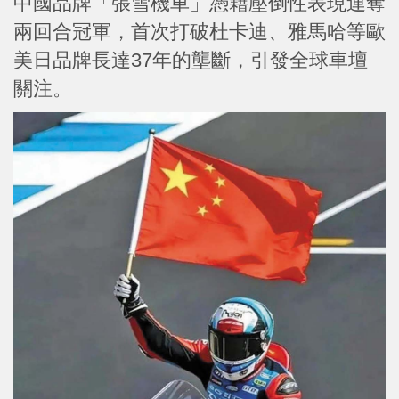
中國品牌「張雪機車」憑藉壓倒性表現連奪
兩回合冠軍，首次打破杜卡迪、雅馬哈等歐
美日品牌長達37年的壟斷，引發全球車壇
關注。