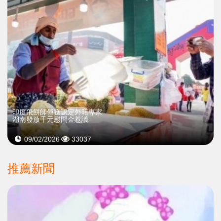
印度飛餅師傅獲認定外籍專家
湖南發放千元慰問金惹議
09/02/2026
33037
推薦新聞