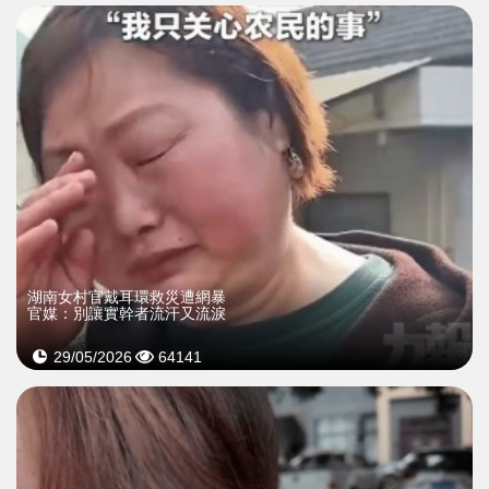
湖南女村官戴耳環救災遭網暴
官媒：別讓實幹者流汗又流淚
29/05/2026
64141