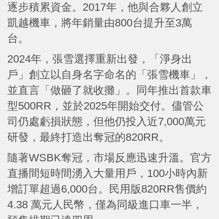
逐步積累資金。2017年，他與合夥人創立
凱越機車，將年銷量由800台提升至3萬
台。
2024年，張雪選擇重新出發，「淨身出
戶」創立以自身名字命名的「張雪機車」，
並直言「做砸了就收攤」。同年推出首款車
型500RR，並於2025年開始交付。儘管公
司仍處虧損狀態，但他仍投入近7,000萬元
研發，最終打造出奪冠的820RR。
隨著WSBK奪冠，市場反應迅速升溫。官方
直播間短時間湧入大量用戶，100小時內新
增訂單超過6,000台。民用版820RR售價約
4.38 萬元人民幣，僅為同級進口車一半，