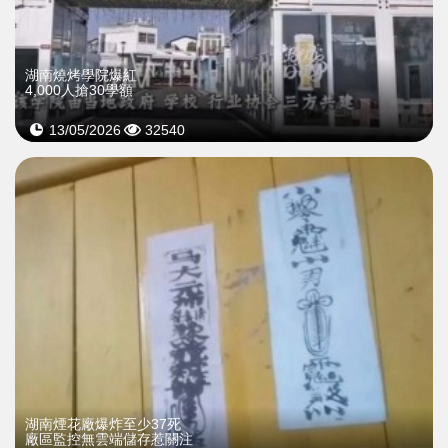
湖南燒烤學院爆紅
4,000人搶30學額
13/05/2026
32540
湖南煙花廠爆炸至少37死
廠區監控無雲端儲存惹關注