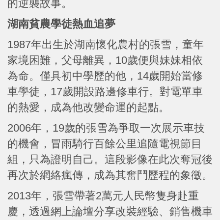
的逆襲故事。
湖南貧農學徒熱血追夢
1987年出生於湖南懷化農村的張雪，童年
家境困難，父母離異，10歲便與妹妹相依
為命。僅具初中學歷的他，14歲開始當修
車學徒，17歲開設路邊修車行。對電單車
的熱愛，成為他改變命運的起點。
2006年，19歲的張雪為爭取一次展示車技
的機會，冒雨騎行百餘公里追隨電視節目
組，只為證明自己。這段影像在此次奪冠後
再次於網絡瘋傳，成為其奮鬥歷程的象徵。
2013年，張雪帶著2萬元人民幣隻身赴重
慶，透過網上論壇分享改裝經驗、銷售機車