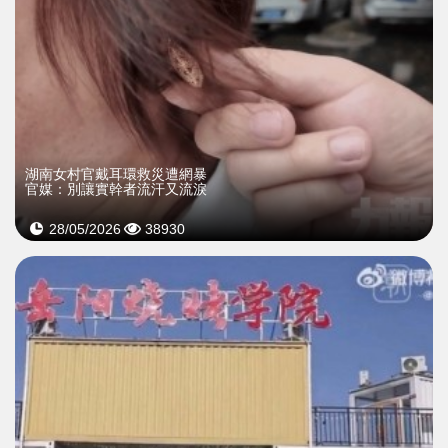
湖南女村官戴耳環救災遭網暴
官媒：別讓實幹者流汗又流淚
28/05/2026
38930