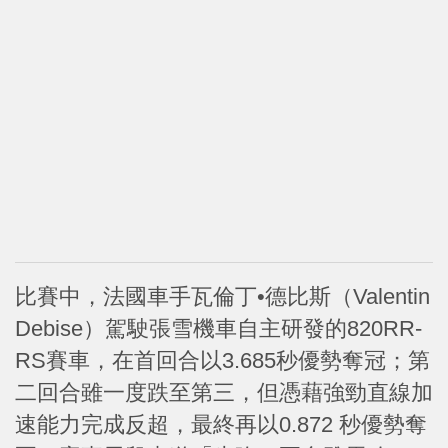
比賽中，法國車手瓦倫丁•德比斯（Valentin
Debise）駕駛張雪機車自主研發的820RR-
RS賽車，在首回合以3.685秒優勢奪冠；第
二回合雖一度跌至第三，但憑藉強勁直線加
速能力完成反超，最終再以0.872 秒優勢奪