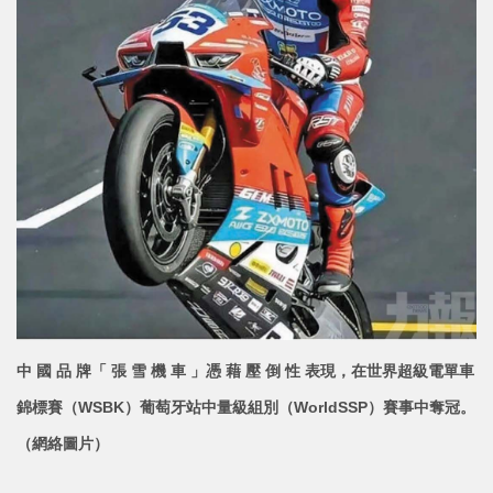
中 國 品 牌「 張 雪 機 車 」憑 藉 壓 倒 性 表現，在世界超級電單車
錦標賽（WSBK）葡萄牙站中量級組別（WorldSSP）賽事
中奪冠。
（網絡圖片）