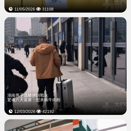
11/05/2026
31108
湖南男子逃離伊朗戰火
驚魂八天返家：想來碗牛肉粉
12/03/2026
42192