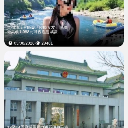
貴州漂流景區爆「臨時女友」服務
最高收1,988元可親抱惹爭議
03/08/2026
29461
12至14周歲嚴重暴力犯罪須負刑責