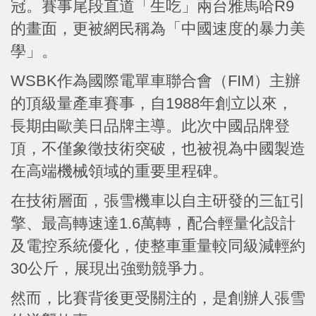
冠。賽事尾段直道「生吃」兩台雅馬哈R9
的畫面，更被網民稱為「中國速度的暴力美
學」。
WSBK作為國際電單車聯合會（FIM）主辦
的頂級量產車賽事，自1988年創立以來，
長期由歐美日品牌主導。此次中國品牌登
頂，不僅象徵技術突破，也被視為中國製造
在高端機械領域的重要里程碑。
在技術層面，張雪機車以自主研發的三缸引
擎、最高轉速達1.6萬轉，配合輕量化設計
及電控系統優化，使整車重量較同級減輕約
30公斤，展現出強勁競爭力。
然而，比賽背後更受關注的，是創辦人張雪