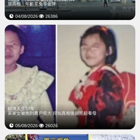
最高檢：年齡非免罪金牌
04/08/2026
26386
錯換人生37年
富家女被抱到農戶長大 得知真相後願照顧養母
05/08/2026
26026