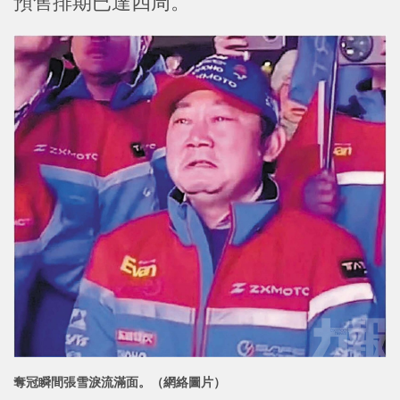
預售排期已達四周。
奪冠瞬間張雪淚流滿面。（網絡圖片）