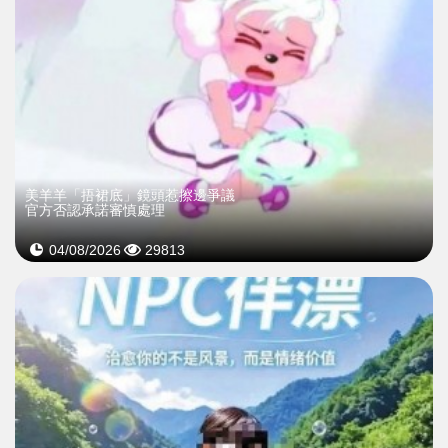
美羊羊「捂裙底」鏡頭惹擦邊爭議
官方否認承諾審慎處理
04/08/2026
29813