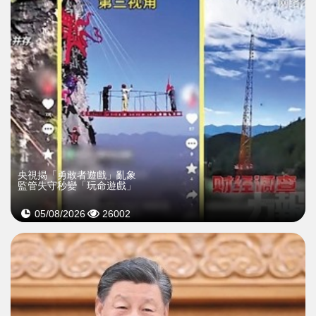
央視揭「勇敢者遊戲」亂象
監管失守秒變「玩命遊戲」
05/08/2026
26002