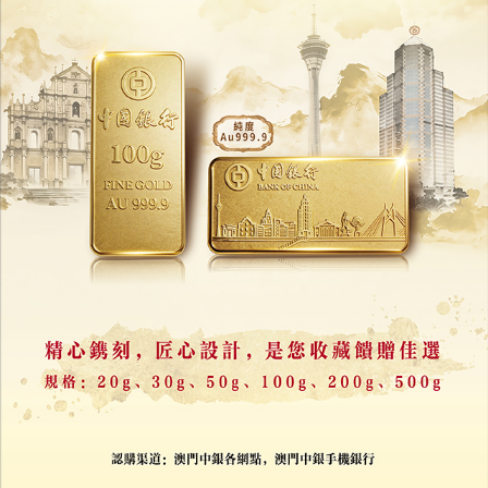
註冊
/
登錄
收藏
分享
上一篇 : 浸信中學70週年校慶音樂會4月21日奏
響
下一篇 : 至今收約300宗申請
相關新聞