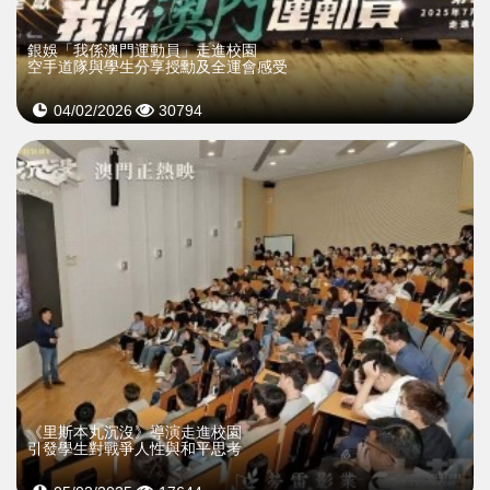
銀娛「我係澳門運動員」走進校園
空手道隊與學生分享授勳及全運會感受
04/02/2026
30794
《里斯本丸沉沒》導演走進校園
引發學生對戰爭人性與和平思考