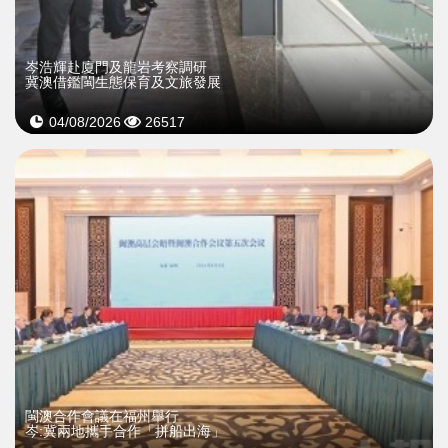
岑浩輝赴廈門及龍岩考察調研
冀澳借鑑閩生態保育及文旅發展
04/08/2026
26517
閩澳合作會議在福州舉行
岑:冀兩地攜手合作「拼船出海」