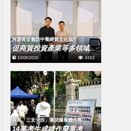
​河源貿促會訪中葡經貿文化協
促商貿投資產業等多領域...
10/08/2026
4153
河南「三支一扶」筆試爆集體作弊
14萬考生成績作廢重考