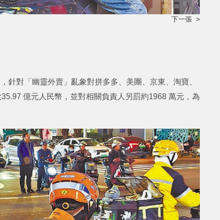
下一張 >
布，針對「幽靈外賣」亂象對拼多多、美團、京東、淘寶、
5.97 億元人民幣，並對相關負責人另罰約1968 萬元，為