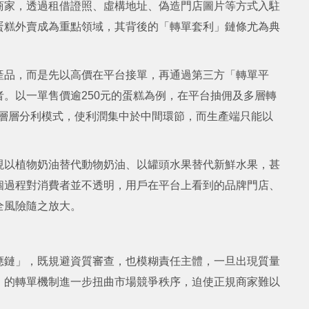
商家，透過租借證照、虛構地址、偽造門店圖片等方式入駐
蛋糕外賣成為重點領域，其背後的「轉單套利」鏈條尤為典
產品，而是先以高價在平台接單，再通過第三方「轉單平
。以一單售價逾250元的蛋糕為例，在平台抽佣及多層轉
種層層分利模式，使利潤集中於中間環節，而生產端只能以
現以植物奶油替代動物奶油、以罐頭水果替代新鮮水果，甚
個過程對消費者並不透明，用戶在平台上看到的品牌門店、
全風險隨之放大。
應鏈」，既規避資質審查，也模糊責任主體，一旦出現質量
」的轉單機制進一步扭曲市場競爭秩序，迫使正規商家難以