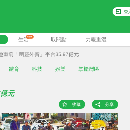
登
NEW
生活
取閱點
力報重溫
地重罰「幽靈外賣」平台35.97億元
體育
科技
娛樂
掌櫃灣區
7億元
收藏
分享