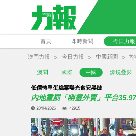
首頁
即時新聞
今日力報
澳門力報
今日力報
中國新聞
內
澳聞
國際
中國
濠鏡疊影
低價轉單蛋糕案曝光食安黑鏈
內地重罰「幽靈外賣」平台35.9
20/04/2026
42915