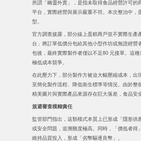
所謂「幽靈外賣」，是指未取得食品經營許可的
平台，實際經營與展示嚴重不符。本次整治中，
型。
官方調查披露，部分線上蛋糕商戶並不實際生產
台」將訂單低價分包給其他小型作坊或無證經營者
包後，最終實際製作者僅以不足80 元接單。這
極低成本競爭。
在此壓力下，部分製作方被迫大幅壓縮成本，出
至簡化製作流程、降低衛生標準等情況。由於整
精美圖片與實際產品來源存在巨大落差，食品安
規避審查模糊責任
監管部門指出，這類模式本質上已形成「隱形供
或安全問題，追溯難度極高。同時，「價低者得
維持品質投入，形成「劣幣驅逐良幣」。