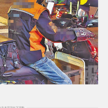
）
] 內文未完請向下滾動