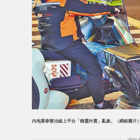
內地重拳整治線上平台「幽靈
外賣」亂象。（網絡圖片
[贊助