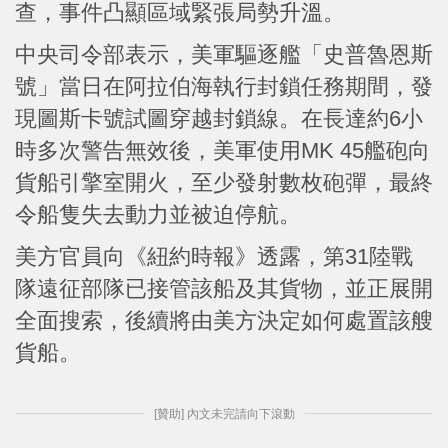
查，事件凸顯區域緊張局勢升溫。
中央司令部表示，美軍驅逐艦「史普魯恩斯
號」當日在阿拉伯海執行封鎖任務期間，發
現圖斯卡號試圖穿越封鎖線。在長達約6小
時多次警告無效後，美軍使用MK 45艦砲向
貨船引擎室開火，至少發射數枚砲彈，最終
令船隻失去動力並被迫停航。
美方官員向《紐約時報》透露，第31陸戰
隊遠征部隊已接管該船及其貨物，並正展開
全面搜索，後續將由美方決定如何處置該艘
貨船。
[贊助] 內文未完請向下滾動