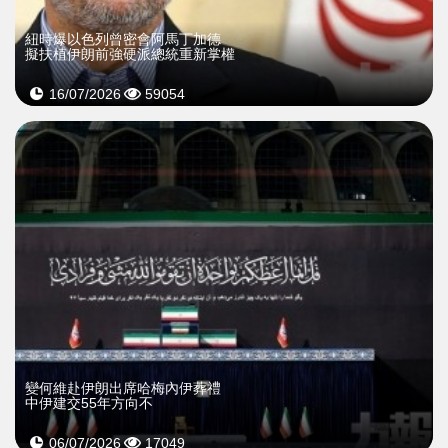
紐時爆以色列曾密會阿馬丁加德
擬扶植伊朗前強硬派總統重新掌權
16/07/2026
59054
變何維赴伊朗出席哈梅內伊葬禮
中伊建交55年方向不
06/07/2026
17049