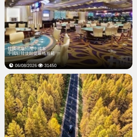
韓國賭場招攬中國客
中國駐韓使館促嚴格規範
06/08/2026
31450