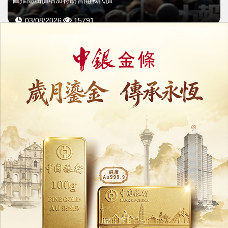
圖推高油價增加特朗普開戰代價
03/08/2026
15791
傳美擬派特戰隊強奪伊朗濃縮鈾
「史上最複雜軍事行動」曝光
28/07/2026
22562