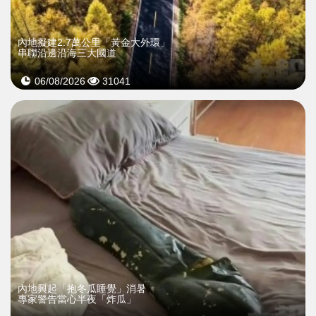
內地擬建2.7萬公里「黃金大外環」
串聯沿邊沿海三大國道
06/08/2026
31041
內地興起「抱冬瓜睡覺」消暑
專家警告當心半夜「炸瓜」