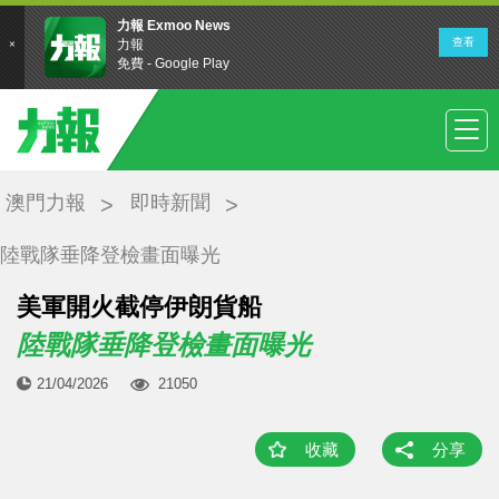
澳門力報
即時新聞
陸戰隊垂降登檢畫面曝光
美軍開火截停伊朗貨船
陸戰隊垂降登檢畫面曝光
21/04/2026
21050
收藏
分享