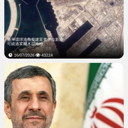
迪拜環球港務擬建富查伊拉新港
可繞過霍爾木茲海峽
16/07/2026
43224