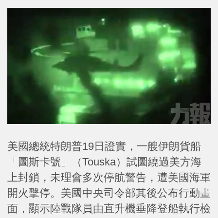
美國總統特朗普19日證實，一艘伊朗貨船
「圖斯卡號」（Touska）試圖繞過美方海
上封鎖，未理會多次停航警告，遭美國海軍
開火擊停。美國中央司令部其後公布行動畫
面，顯示陸戰隊員由直升機垂降登船執行檢