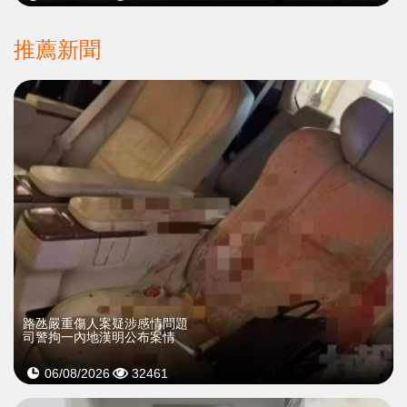
推薦新聞
​路氹嚴重傷人案疑涉感情問題
司警拘一內地漢明公布案情
06/08/2026
32461