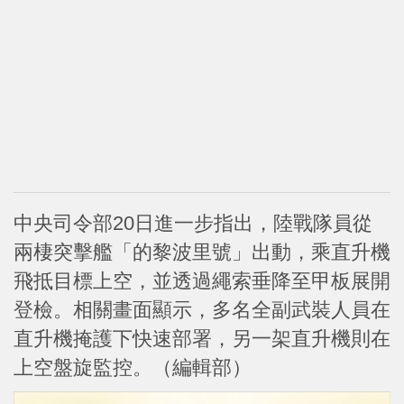
中央司令部20日進一步指出，陸戰隊員從
兩棲突擊艦「的黎波里號」出動，乘直升機
飛抵目標上空，並透過繩索垂降至甲板展開
登檢。相關畫面顯示，多名全副武裝人員在
直升機掩護下快速部署，另一架直升機則在
上空盤旋監控。（編輯部）