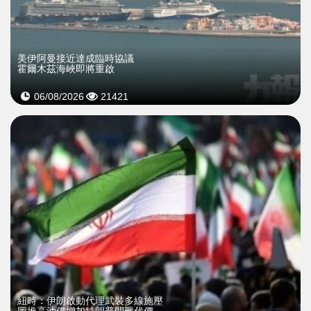
美伊阿曼接近達成臨時協議
霍爾木茲海峽即將重啟
06/08/2026
21421
紐時：伊朗啟動代理武裝多線施壓