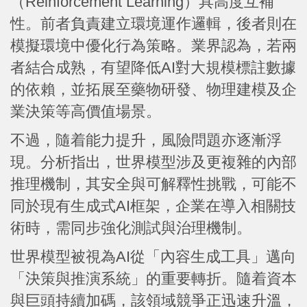
（Reinforcement Learning）具高度互補
性。前者負責建立環境運作邏輯，後者則在
模擬環境中優化行為策略。業界認為，若兩
者結合成熟，有望降低AI對大規模標註數據
的依賴，並拓展至藥物研發、物理建模及企
業決策等高價值場景。
不過，隨着能力提升，風險問題亦逐漸浮
現。分析指出，世界模型涉及更複雜的內部
推理機制，其安全與可解釋性挑戰，可能不
同於現有生成式AI框架，企業在導入相關技
術時，需同步強化測試與治理機制。
世界模型被視為AI從「內容生成工具」邁向
「決策與推演系統」的重要轉折。隨着資本
與巨頭持續加碼，該領域競爭正迅速升溫，