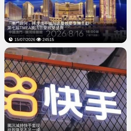
「澳門銀河」再度攜手騰訊音樂娛樂集團呈獻：
第七屆TMEA騰訊音樂娛樂盛典
15/07/2026
24515
騰訊減持快手套現
持股降至不足一成