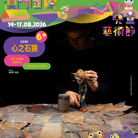
「茶鄉新韵・萬象共鳴」飲食文化節今揭幕
20/06/2026
27637
青少年國情知識賽初賽頒獎