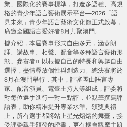
業、國際化的賽事標準，打造多語種、高規
格的青少年語言藝術展示平台—2026「語
見未來」青少年語言藝術文化節正式啟幕，
廣邀全國語言愛好者8月共聚澳門。
據介紹，本屆賽事形式自由多元，涵蓋朗
誦、講故事、相聲、配音等多種語言藝術形
態。參賽者可以根據自己的特長和興趣自由
選擇，盡情釋放個性與創造力。總決賽將於
8月在澳門舉行，其中，評審團由語言專
家、配音演員、電臺主持人等組成，評委將
對每位選手進行一對一點評，並親筆撰寫評
語表，助你精准提升專業水準。頒獎典禮
上，所有選手都將站上星光熠熠的舞臺，接
受評委親手頒發的證書，更有機會觀摩主題