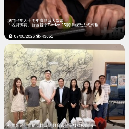
澳門巴黎人十周年慶典盛大啟幕
「名廚臻宴」首發聯乘Twelve 25演繹極致法式風雅
07/08/2026
43651
外賣業界倡推食安封口貼 拜會市政署獲積極回應