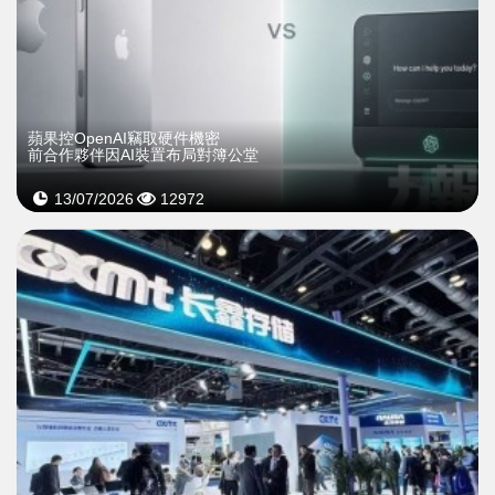
蘋果控OpenAI竊取硬件機密
前合作夥伴因AI裝置布局對簿公堂
13/07/2026
12972