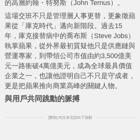
的高層約翰・特努斯（John Ternus）。
這場交班不只是管理層人事更替，更象徵蘋
果從「庫克時代」邁向新階段。過去15
年，庫克接替病中的喬布斯（Steve Jobs）
執掌蘋果，從外界最初質疑他只是供應鏈與
營運專家，到帶領公司市值由約3,500億美
元一路衝破4萬億美元，成為全球最具價值
企業之一，也讓他證明自己不只是守成者，
更是把蘋果推向商業高峰的關鍵人物。
與用戶共同跳動的脈搏
[贊助] 內文未完請向下滾動