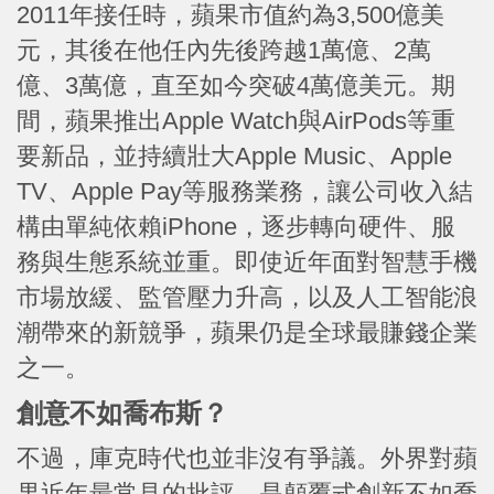
2011年接任時，蘋果市值約為3,500億美
元，其後在他任內先後跨越1萬億、2萬
億、3萬億，直至如今突破4萬億美元。期
間，蘋果推出Apple Watch與AirPods等重
要新品，並持續壯大Apple Music、Apple
TV、Apple Pay等服務業務，讓公司收入結
構由單純依賴iPhone，逐步轉向硬件、服
務與生態系統並重。即使近年面對智慧手機
市場放緩、監管壓力升高，以及人工智能浪
潮帶來的新競爭，蘋果仍是全球最賺錢企業
之一。
創意不如喬布斯？
不過，庫克時代也並非沒有爭議。外界對蘋
果近年最常見的批評，是顛覆式創新不如喬