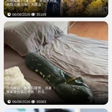
內地擬建2.7萬公里「黃金大外環」
串聯沿邊沿海三大國道
06/08/2026
35169
內地興起「抱冬瓜睡覺」消暑
專家警告當心半夜「炸瓜」
06/08/2026
35083