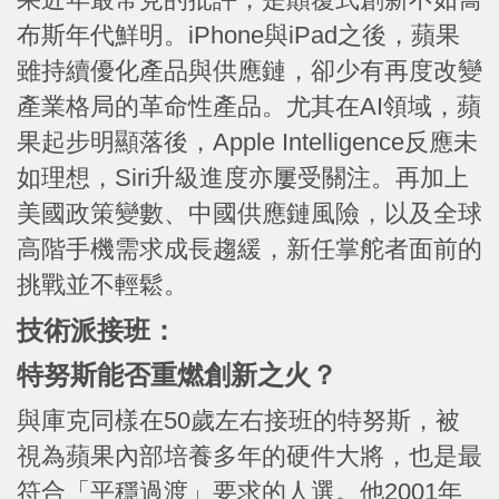
布斯年代鮮明。iPhone與iPad之後，蘋果
雖持續優化產品與供應鏈，卻少有再度改變
產業格局的革命性產品。尤其在AI領域，蘋
果起步明顯落後，Apple Intelligence反應未
如理想，Siri升級進度亦屢受關注。再加上
美國政策變數、中國供應鏈風險，以及全球
高階手機需求成長趨緩，新任掌舵者面前的
挑戰並不輕鬆。
技術派接班：
特努斯能否重燃創新之火？
與庫克同樣在50歲左右接班的特努斯，被
視為蘋果內部培養多年的硬件大將，也是最
符合「平穩過渡」要求的人選。他2001年