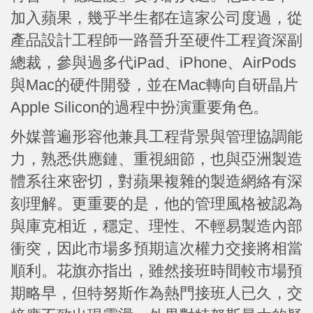
加入蘋果，幾乎半生都在這家公司度過，從
產品設計工程師一路晉升至硬件工程資深副
總裁，參與過多代iPad、iPhone、AirPods
與Mac的硬件開發，並在Mac轉向自研晶片
Apple Silicon的過程中扮演重要角色。
外媒普遍形容他兼具工程背景與管理協調能
力，熟悉供應鏈、重視細節，也與亞洲製造
體系往來密切，對蘋果複雜的製造網絡有深
刻理解。更重要的是，他的管理風格被認為
與庫克相近，穩定、理性、不輕易製造內部
衝突，因此市場多預期這次權力交接將相當
順利。花旗亦指出，雖然接班時間較市場預
期略早，但特努斯作為熱門接班人已久，交