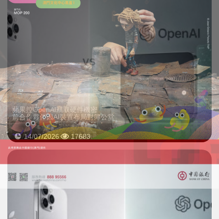
蘋果控OpenAI竊取硬件機密
前合作夥伴因AI裝置布局對簿公堂
14/07/2026
17683