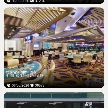
06/08/2026
37234
韓國賭場招攬中國客
中國駐韓使館促嚴格規範
06/08/2026
36572