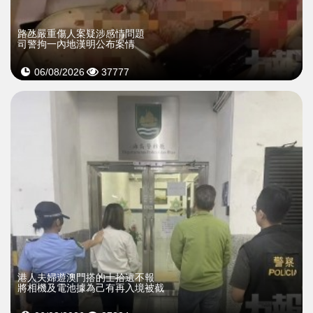
​路氹嚴重傷人案疑涉感情問題
司警拘一內地漢明公布案情
06/08/2026
37777
​港人夫婦遊澳門搭的士拾遺不報
將相機及電池據為己有再入境被截