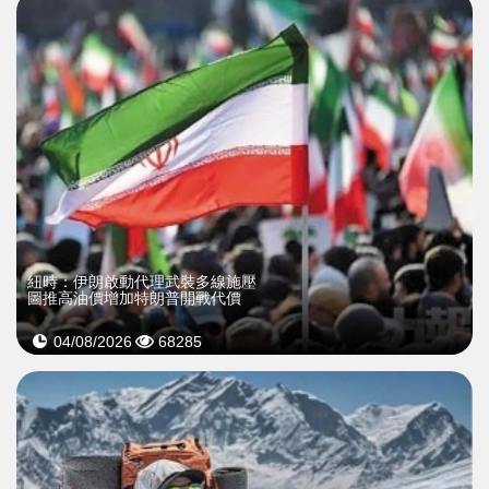
紐時：伊朗啟動代理武裝多線施壓
圖推高油價增加特朗普開戰代價
04/08/2026
68285