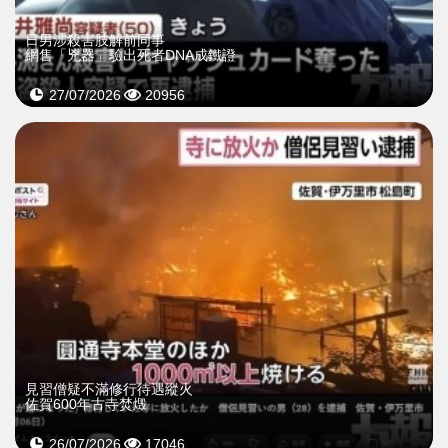
日男涉殺害肢解前同事
網售「兇器」驗出死者DNA成鐵證
27/07/2026
20956
見習僧疑不滿修行待遇縱火
佐賀600年古寺焚燬
26/07/2026
17046