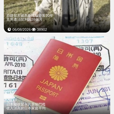
自建假古羅馬劇場騙遊客20年
意男遭法院判囚28個月
06/08/2026
38902
日本擬收緊永久居留門檻
收入須高於日本家庭平均