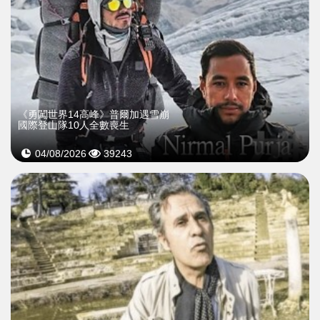
《勇闖世界14高峰》普爾加遇雪崩
國際登山隊10人全數喪生
04/08/2026
39243