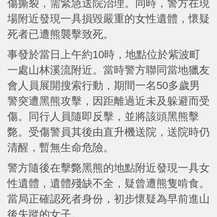
傷撕裂，需緊急送院治理。同時，警方在現
場附近發現一具損毀嚴重的女性遺體，懷疑
死者已遭熊襲擊致死。
事發於當日上午約10時，地點位於紫波町
一處山林溪流附近。當時警方聯同當地獵友
會人員展開搜索行動，期間一名50多歲男
警突遭黑熊攻擊，因距離過近未及躲避而受
傷。同行人員隨即反擊，並將該頭黑熊擊
斃。受傷警員其後由直升機送院，送院時仍
清醒，暫無生命危險。
警方隨後在擊斃黑熊的地點附近發現一具女
性遺體，遺體殘缺不全，疑曾遭熊隻啃食。
當局正確認死者身份，初步懷疑為早前進山
後失蹤的女子。