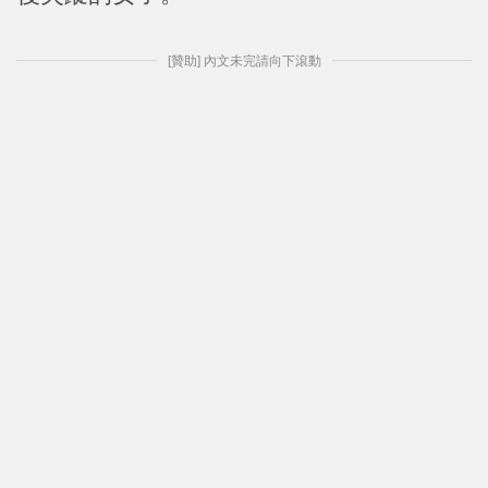
[贊助] 內文未完請向下滾動