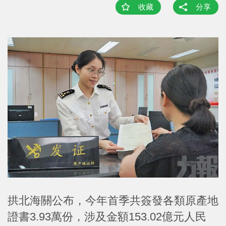
收藏
分享
拱北海關公布，今年首季共簽發各類原產地
證書3.93萬份，涉及金額153.02億元人民