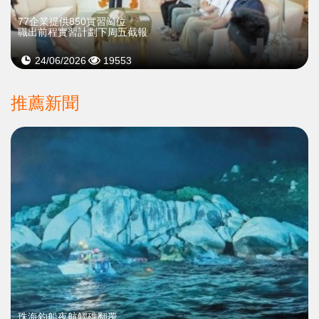
77企業提供850實習崗位
職出前程實習計劃下周五截報
24/06/2026
19553
推薦新聞
珠海釣船夜航觸礁翻覆