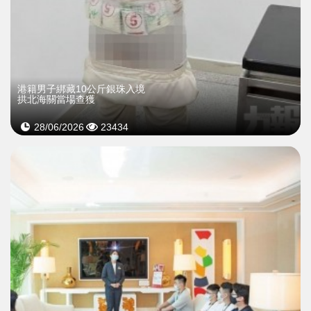
港籍男子綁藏10公斤銀珠入境
拱北海關當場查獲
28/06/2026
23434