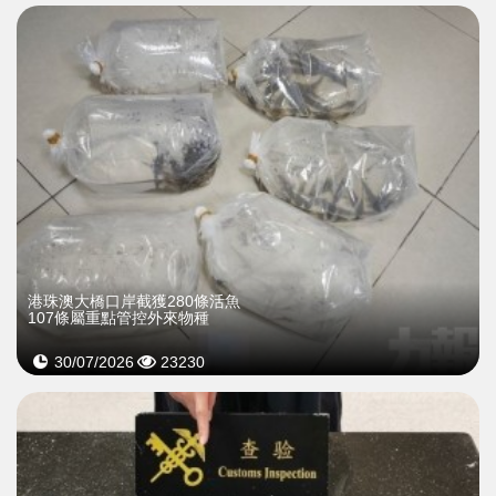
港珠澳大橋口岸截獲280條活魚
107條屬重點管控外來物種
30/07/2026
23230