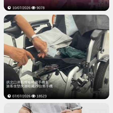
10/07/2026
9078
拱北口岸截獲輪椅藏手機案
旅客坐墊夾層暗藏29台舊手機
07/07/2026
18523