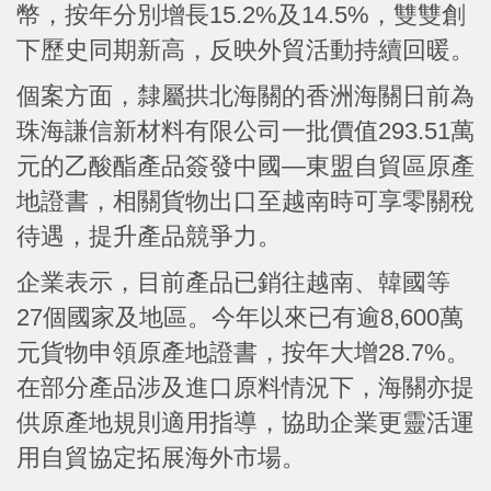
幣，按年分別增長15.2%及14.5%，雙雙創
下歷史同期新高，反映外貿活動持續回暖。
個案方面，隸屬拱北海關的香洲海關日前為
珠海謙信新材料有限公司一批價值293.51萬
元的乙酸酯產品簽發中國—東盟自貿區原產
地證書，相關貨物出口至越南時可享零關稅
待遇，提升產品競爭力。
企業表示，目前產品已銷往越南、韓國等
27個國家及地區。今年以來已有逾8,600萬
元貨物申領原產地證書，按年大增28.7%。
在部分產品涉及進口原料情況下，海關亦提
供原產地規則適用指導，協助企業更靈活運
用自貿協定拓展海外市場。