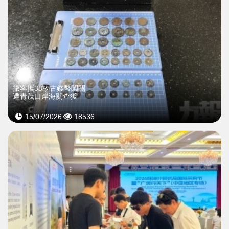
旅客攜33枚古錢幣闖關
遭青茂口岸海關查獲
15/07/2026
18536