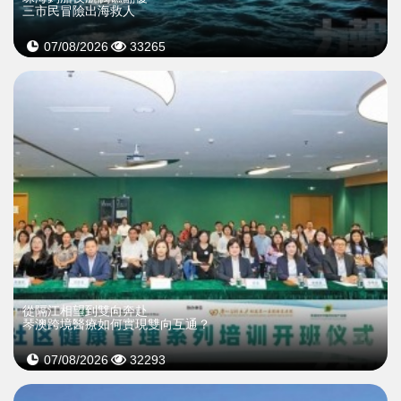
三市民冒險出海救人
07/08/2026
33265
從隔江相望到雙向奔赴
琴澳跨境醫療如何實現雙向互通？
07/08/2026
32293