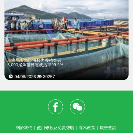
珠海馬友魚陸海接力養殖突破
6,000尾魚苗轉運成活率99.9%
04/08/2026
30257
關於我們
｜
使用條款及免責聲明
｜
隱私政策
｜
廣告查詢