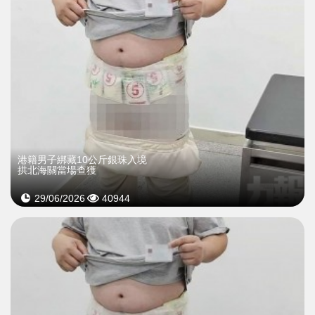
港籍男子綁藏10公斤銀珠入境
拱北海關當場查獲
29/06/2026
40944