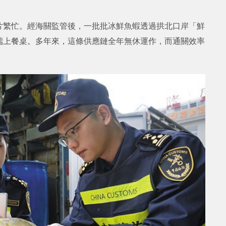
片繁忙。經海關監管後，一批批冰鮮魚蝦透過拱北口岸「鮮
端上餐桌。多年來，這條供應鏈全年無休運作，而通關效率