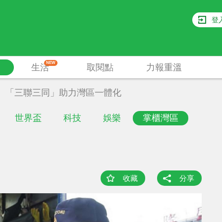
登
NEW
生活
取閱點
力報重溫
「三聯三同」助力灣區一體化
世界盃
科技
娛樂
掌櫃灣區
收藏
分享