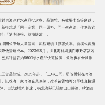
針對供澳冰鮮水產品批次多、品類雜、時效要求高等痛點，
。新模式以「同一企業、同一原料、同一生產線」作為監管
推行「隨產隨檢、隨檢隨放」。
返海關並申領大量證書，流程繁瑣且影響效率。新模式實施
降低營運成本。2023年8月，拱北海關與澳門市政署簽署
已累計監管約8600噸水產品快速輸澳，並逐步在全國推
工食品領域。2025年起，「三聯三同」監管機制在啤酒
升。以珠海一家啤酒企業為例，改革後貨物可分單後直接通
下降。自試點推行以來，拱北海關已驗放出口醬油、啤酒逾