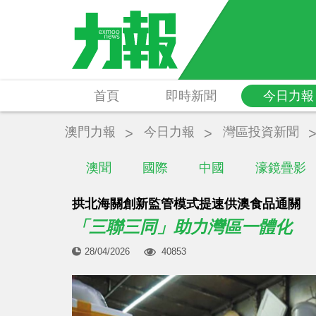
首頁
即時新聞
今日力報
澳門力報
今日力報
灣區投資新聞
澳聞
國際
中國
濠鏡疊影
拱北海關創新監管模式提速供澳食品通關
「三聯三同」助力灣區一體化
28/04/2026
40853