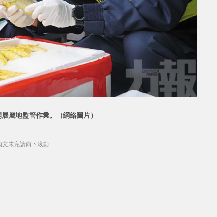
開展屬地監管作業。（網絡圖片）
] 內文未完請向下滾動