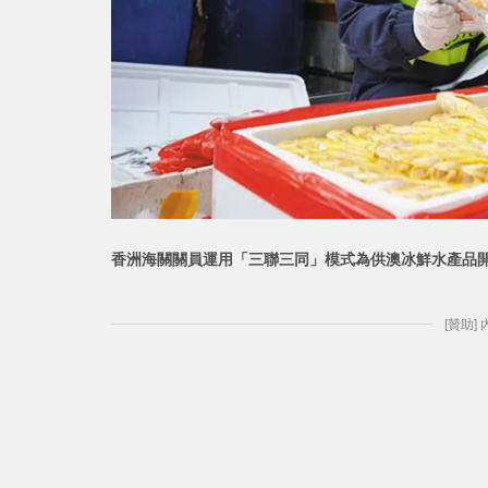
香洲海關關員運用「三聯三同」模式為供澳冰鮮水
產品
[贊助