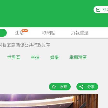
登
NEW
生活
取閱點
力報重溫
司提五建議促公共行政改革
世界盃
科技
娛樂
掌櫃灣區
收藏
分享