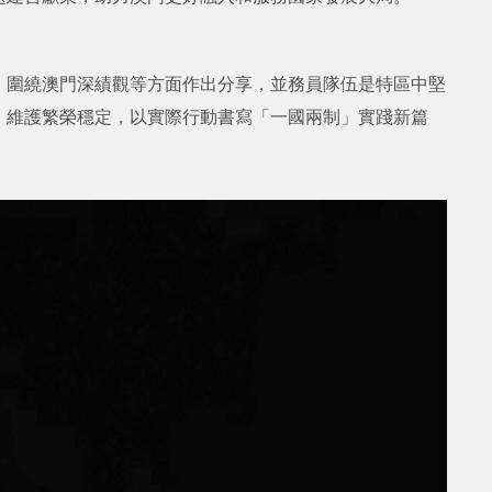
，圍繞澳門深績觀等方面作出分享，並務員隊伍是特區中堅
、維護繁榮穩定，以實際行動書寫「一國兩制」實踐新篇