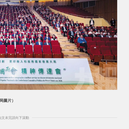
局圖片）
] 內文未完請向下滾動