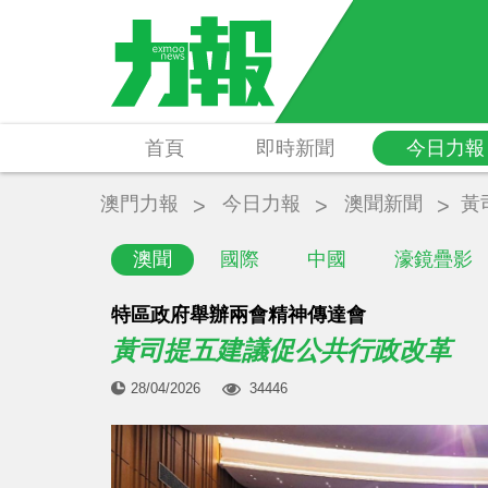
首頁
即時新聞
今日力報
澳門力報
今日力報
澳聞新聞
黃
澳聞
國際
中國
濠鏡疊影
特區政府舉辦兩會精神傳達會
黃司提五建議促公共行政改革
28/04/2026
34446