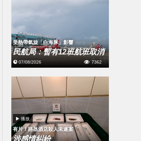
受熱帶氣旋「白海豚」影響
民航局：暫有12班航班取消
07/08/2026
7362
播放
有片！路氹酒店殺人未遂案
涉感情糾紛