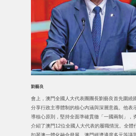
劉藝良
會上，澳門全國人大代表團團長劉藝良首先圍繞
分享行政主導體制的核心內涵與深層意義。他表
導核心原則，堅持全面準確貫徹「一國兩制」，
介紹了澳門12位全國人大代表的履職情況。全體
扣琴澳一體化融合發展、澳門經濟適度多元等議