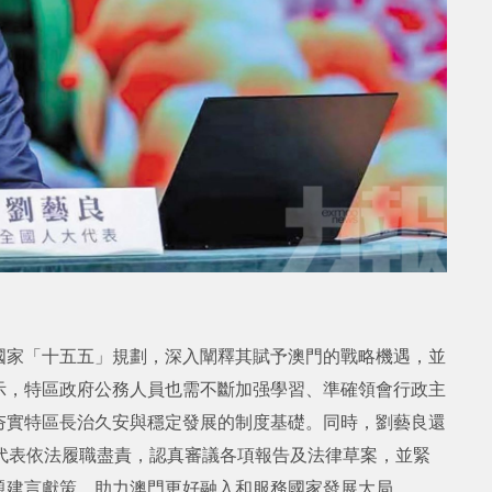
國家「十五五」規劃，深入闡釋其賦予澳門的戰略機遇，並
示，特區政府公務人員也需不斷加强學習、準確領會行政主
夯實特區長治久安與穩定發展的制度基礎。同時，劉藝良還
代表依法履職盡責，認真審議各項報告及法律草案，並緊
題建言獻策，助力澳門更好融入和服務國家發展大局。