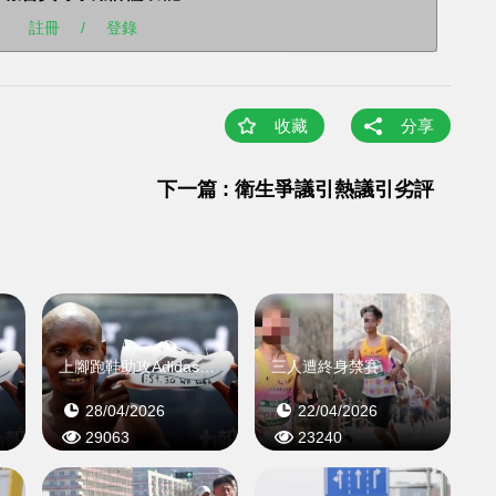
註冊
/
登錄
收藏
分享
下一篇 : 衛生爭議引熱議引劣評
股價飆
上腳跑鞋助攻Adidas股價飆
三人遭終身禁賽
28/04/2026
22/04/2026
29063
23240