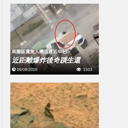
烏攤販遭無人機追逐近40秒
近距離爆炸後奇蹟生還
06/08/2026
1503