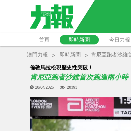
首頁
即時新聞
今日力報
澳門力報
即時新聞
肯尼亞跑者沙維
倫敦馬拉松現歷史性突破！
肯尼亞跑者沙維首次跑進兩小時
28/04/2026
28393