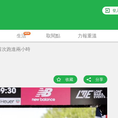
登
NEW
生活
取閱點
力報重溫
首次跑進兩小時
收藏
分享