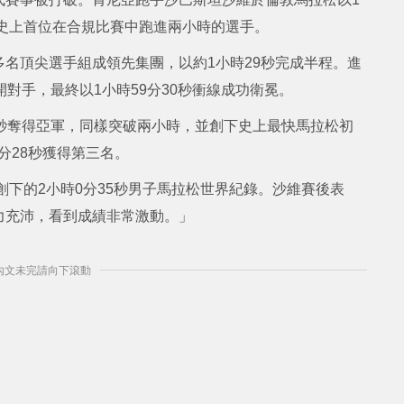
為史上首位在合規比賽中跑進兩小時的選手。
名頂尖選手組成領先集團，以約1小時29秒完成半程。進
對手，最終以1小時59分30秒衝線成功衛冕。
41秒奪得亞軍，同樣突破兩小時，並創下史上最快馬拉松初
分28秒獲得第三名。
創下的2小時0分35秒男子馬拉松世界紀錄。沙維賽後表
力充沛，看到成績非常激動。」
] 內文未完請向下滾動