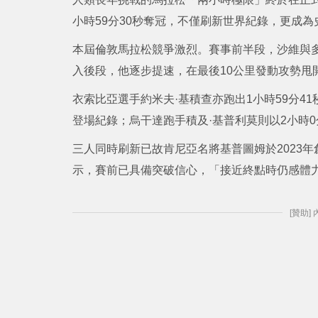
小時59分30秒奪冠，不僅刷新世界紀錄，更成
本屆倫敦馬拉松競爭激烈。賽事前半段，沙維與多
入後段，他逐步提速，在最後10公里發動攻勢甩開
衣索比亞選手約米夫·基積查亦跑出1小時59分
登場紀錄；烏干達跑手積及·基普利莫則以2小時0
三人同時刷新已故肯尼亞名將基普圖姆於2023年
示，賽前已具備突破信心，「接近終點時仍感體
[贊助