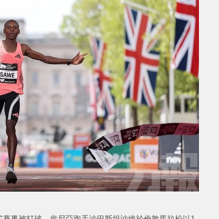
式賽事被打破。肯尼亞跑手沙巴斯坦沙維於倫敦馬拉松以1