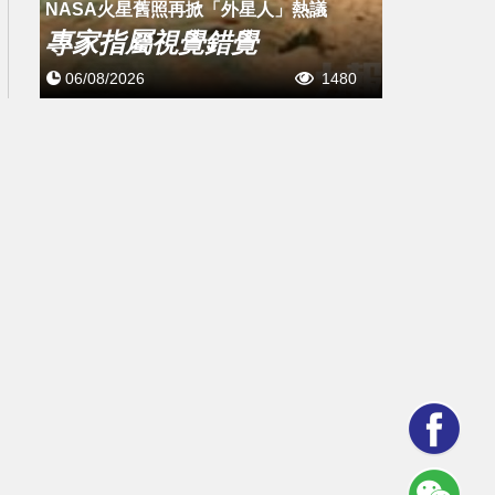
NASA火星舊照再掀「外星人」熱議
專家指屬視覺錯覺
06/08/2026
1480