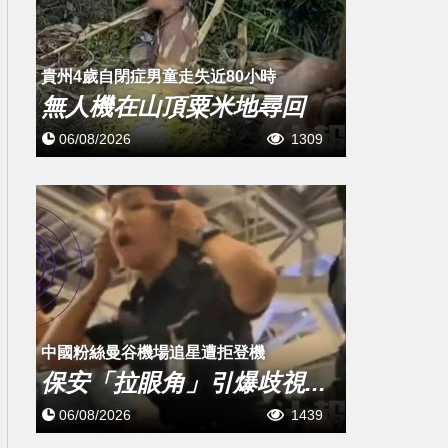
貴州4歲自閉症男童走失近80小時
無人機在山頂粟米地尋回
06/08/2026
1309
中國粉絲曼谷機場追星遭拒登機
保安「拉眼角」引爆歧視...
06/08/2026
1439