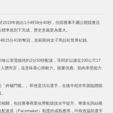
2019年跑出1小時59分40秒，但因賽事不屬公開競賽且
在標準規則下完成，歷史意義更為重大。
時15分41秒奪冠，並刷新純女子馬拉松世界紀錄。
均每公里需維持約2分50秒配速，等同於以接近100公尺17
。對人體而言，這意味著心肺耐力、能量供應、肌肉承受能力
的「終極門檻」。即使是頂尖選手，在後半程亦常面臨體能
速。
切相關，包括賽事商業化帶動競技水平提升、專業化與結構
速員（Pacemaker）制度的成熟應用，均有效協助選手