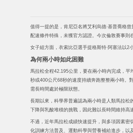
值得一提的是，肯尼亞名將艾利烏德·基普喬格曾於
配速條件特殊，未獲官方認證。今次倫敦賽事則
女子組方面，衣索比亞選手提格斯特·阿塞法以2小
為何兩小時如此困難
馬拉松全程42.195公里，要在兩小時內完成，平
秒或400公尺68秒的速度持續奔跑整整兩小時
需長時間處於極限狀態。
長期以來，科學界普遍認為兩小時是人類馬拉松
下降與乳酸堆積的挑戰，因此難以長時間維持高
不過，近年馬拉松成績快速提升，與多項因素密
化訓練方法普及、運動科學與營養補給進步，以及配