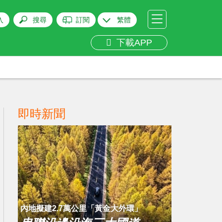
入
搜尋
訂閱
繁體
下載APP
即時新聞
內地擬建2.7萬公里「黃金大外環」