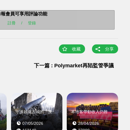
力報會員可享用評論功能
註冊
/
登錄
收藏
分享
下一篇 : Polymarket再陷監管爭議
守護越南古城的「澳門製造」
本地客帶動收入仍難扭轉
07/05/2026
28/04/2026