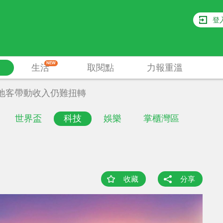
登
NEW
生活
取閱點
力報重溫
地客帶動收入仍難扭轉
世界盃
科技
娛樂
掌櫃灣區
收藏
分享