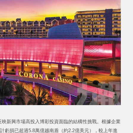
反映新興市場高投入博彩投資面臨的結構性挑戰。根據企業
025 年底累計虧損已超過5.8萬億越南盾（約2.2億美元），較上年進