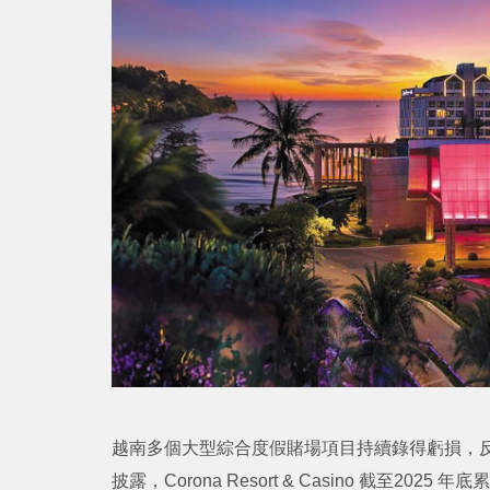
越南多個大型綜合度假賭場項目持續錄得虧損，
披露，Corona Resort & Casino 截至2