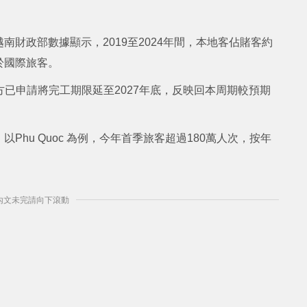
財政部數據顯示，2019至2024年間，本地客佔賭客約
於國際旅客。
損，投資方已申請將完工期限延至2027年底，反映回本周期較預期
hu Quoc 為例，今年首季旅客超過180萬人次，按年
] 內文未完請向下滾動