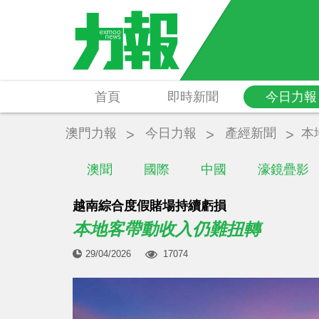
首頁
即時新聞
今日力報
澳門力報
今日力報
產經新聞
本
澳聞
國際
中國
濠鏡疊影
越南綜合度假賭場持續虧損
本地客帶動收入仍難扭轉
29/04/2026
17074