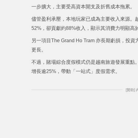
一步擴大，主要受高資本開支及折舊成本拖累。
儘管盈利承壓，本地玩家已成為主要收入來源。越南
52%，卻貢獻約88%收入，顯示其消費力明顯高
另一項目The Grand Ho Tram 亦長期虧
更長。
不過，賭場綜合度假模式仍是越南旅遊發展重點。以P
增長逾25%，帶動「一站式」度假需求。
[贊助