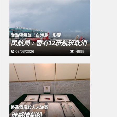
受熱帶氣旋「白海豚」影響
民航局：暫有12班航班取消
07/08/2026
4898
路氹酒店殺人未遂案
涉感情糾紛