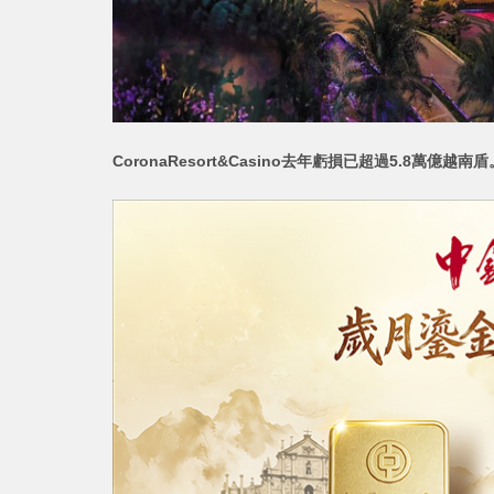
CoronaResort&Casino去年虧損已超過5.8萬億越