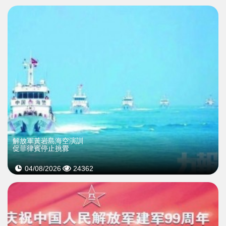
解放軍黃岩島海空演訓
促菲律賓停止挑釁
04/08/2026
24362