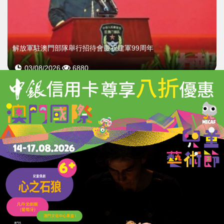
解放軍駐澳門部隊舉行招待會慶祝建軍99周年
03/08/2026
6880
岑浩輝：駐澳部隊是守護澳門繁榮穩定的定海神針