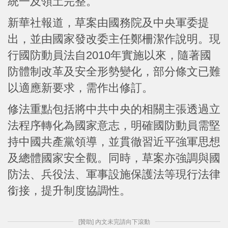
統一及領土完整。
新華社報道，草案由國務院及中央軍委提
出，並由國家發改委主任鄭柵潔作說明。現
行國防動員法自2010年實施以來，隨著國
防體制改革及安全形勢變化，部分條文已難
以適應新要求，需作出修訂。
修法重點包括將中共中央的相關主張透過立
法程序轉化為國家意志，明確國防動員需堅
持中國共產黨領導，並貫徹習近平強軍思想
及總體國家安全觀。同時，草案亦強調與國
防法、兵役法、軍事設施保護法等現行法律
銜接，提升制度協調性。
[贊助] 內文未完請向下滾動