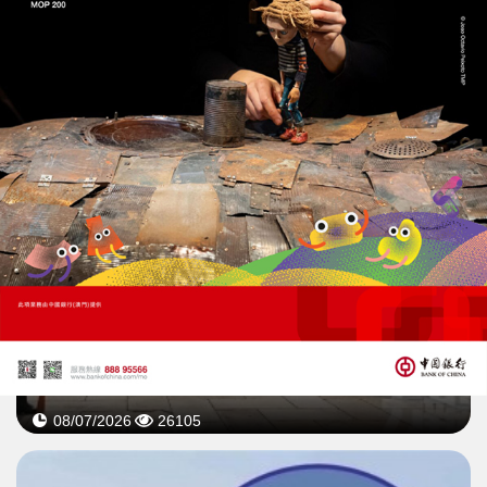
31/07/2026
36156
解放軍核潛艇試射潛射戰略導彈
中俄海上聯演同日展開
08/07/2026
26105