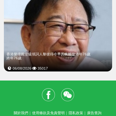
​香港樂壇殿堂級填詞人黎彼得今早因病離世終年76歲
終年76歲
06/08/2026
35017
關於我們
｜
使用條款及免責聲明
｜
隱私政策
｜
廣告查詢