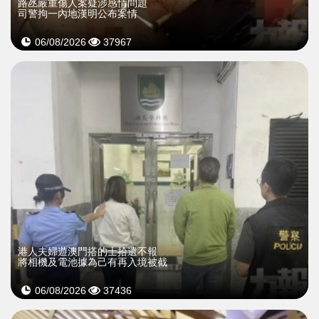
​路氹嚴重傷人案疑涉感情問題
司警拘一內地漢明公布案情
06/08/2026
37967
​港人夫婦遊澳門搭的士拾遺不報
將相機及電池據為己有再入境被截
06/08/2026
37436