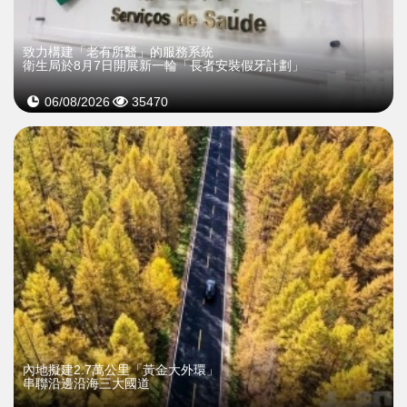
致力構建「老有所醫」的服務系統
衛生局於8月7日開展新一輪「長者安裝假牙計劃」
06/08/2026
35470
內地擬建2.7萬公里「黃金大外環」
串聯沿邊沿海三大國道