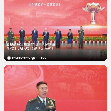
慶祝解放軍建軍99周年活動致辭
岑浩輝：駐澳部隊是澳定海神針
03/08/2026
14055