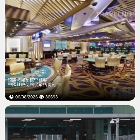
韓國賭場招攬中國客
中國駐韓使館促嚴格規範
06/08/2026
36693