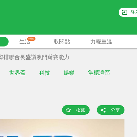
登
NEW
生活
取閱點
力報重溫
際排聯會長盛讚澳門辦賽能力
世界盃
科技
娛樂
掌櫃灣區
收藏
分享