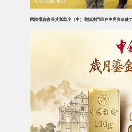
國際排聯會長艾斯華度（中）讚揚澳門區在主辦賽事能