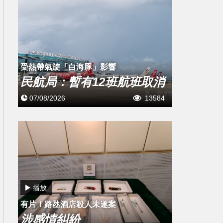
受熱帶氣旋「白海豚」影響
民航局：暫有12班航班取消
07/08/2026
13584
播放
有片！路氹酒店殺人未遂案
涉感情糾紛