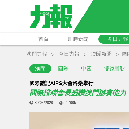
首頁
即時新聞
今日力報
澳門力報
今日力報
澳聞新聞
國
澳聞
國際
中國
濠鏡疊影
國際體記AIPS大會洛桑舉行
國際排聯會長盛讚澳門辦賽能力
30/04/2026
17665