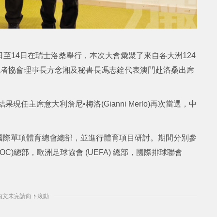
月9日至14日在瑞士洛桑舉行，本次大會彙聚了來自各大洲124
記者協會理事長方念湘及秘書長馮志銓代表澳門赴洛桑出席
任主席意大利詹尼•梅洛(Gianni Merlo)再次當選，中
國際單項體育總會總部，並進行體育項目研討。期間分別參
IOC)總部，歐洲足球協會 (UEFA) 總部，國際排球聯會
] 內文未完請向下滾動