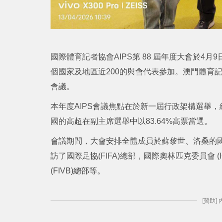
國際體育記者協會AIPS第 88 屆年度大會於4
個國家及地區近200的與會代表參加。澳門體育
會議。
本年度AIPS會議焦點在於新一屆行政架構選舉，結果現
國的高超在副主席選舉中以83.64%高票當選。
會議期間，大會安排全體成員於蘇黎世、洛桑的
訪了國際足協(FIFA)總部，國際奧林匹克委員會 (
(FIVB)總部等。
[贊助