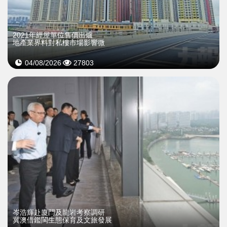
2021年經屋單位售價出爐
地產業界料對私樓市場影響微
04/08/2026
27803
岑浩輝赴廈門及龍岩考察調研
冀澳借鑑閩生態保育及文旅發展