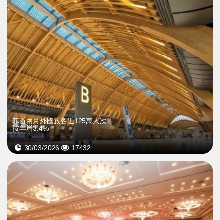
菲首兩月外國旅客近125萬人次
按年增3.4%
30/03/2026
17432