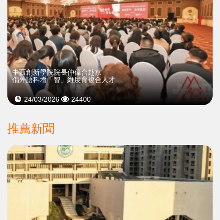
中西創新學院院長仲偉合赴京
倡外語科增「智」維度育複合人才
24/03/2026
24400
推薦新聞