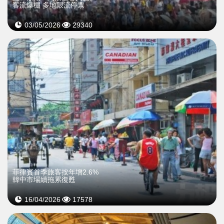
客流爆棚 多地限流停票
03/05/2026
29340
菲律賓首季旅客按年增2.6%
韓中市場續拖累復甦
16/04/2026
17578