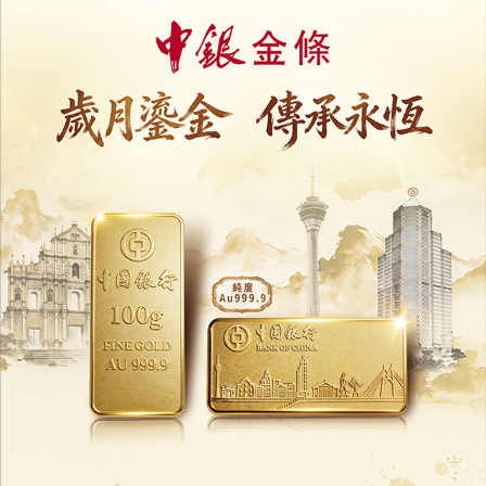
里昂：內地客赴澳博彩意欲升溫
博彩預算創三年新高
06/07/2026
12848