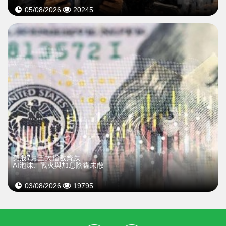
05/08/2026
20245
美股7月三大指數齊跌
AI泡沫、戰火與加息陰霾未散
03/08/2026
19795