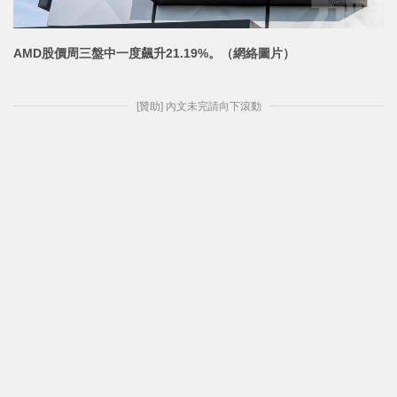
AMD股價周三盤中一度飆升21.19%。（網絡圖片）
[贊助] 內文未完請向下滾動