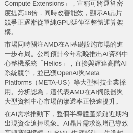
Compute Extensions」，宣稱可將運算密
度提高16倍，同時改善能效，顯示AI晶片
競爭正逐漸從單純GPU延伸至整體運算架
構。
市場同時關注AMD在AI基礎設施市場的進
一步布局。公司預計今年稍晚推出AI資料中
心整機系統「Helios」，直接與輝達高階AI
系統競爭，並已獲OpenAI與Meta
Platforms（META-US）等大型科技企業採
用。分析認為，這代表AMD在AI伺服器與
大型資料中心市場的滲透率正快速提升。
在AI需求推動下，整個半導體產業鏈近期均
出現資金追捧現象。AI晶片需求激增已導致
高頻寬記憶體（HBM）供應緊張、先進封