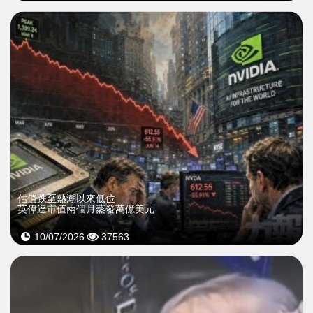
估值跌至熱潮以來低位
英偉達市值兩個月蒸發萬億美元
10/07/2026
37563