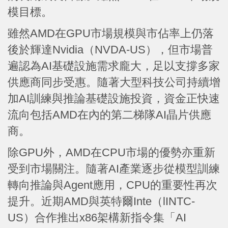
模目標。
雖然AMD在GPU市場規模與市佔率上仍落
後於輝達Nvidia（NVDA-US），但市場普
遍認為AI基礎設施需求龐大，足以支撐多家
供應商同步受惠。隨著大型科技公司持續增
加AI訓練與推論基礎設施投資，資金正快速
流向包括AMD在內的第二梯隊AI晶片供應
商。
除GPU外，AMD在CPU市場的優勢亦重新
受到市場關注。隨著AI產業逐步從模型訓練
轉向推論與Agent應用，CPU的重要性再次
提升。近期AMD與英特爾Inte（lINTC-
US）合作推出x86架構新指令集「AI