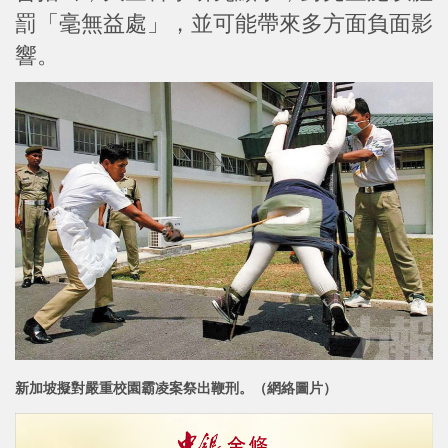
罰「毫無益處」，並可能帶來多方面負面影
響。
新加坡擬對嚴重校園霸凌案祭出
鞭刑。（網絡圖片）