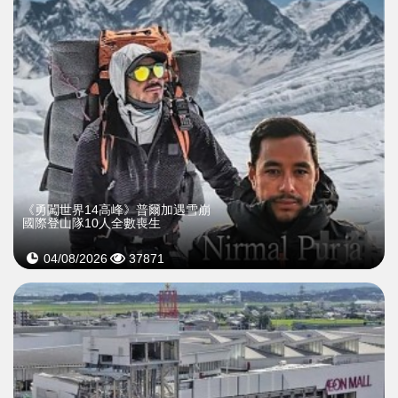
《勇闖世界14高峰》普爾加遇雪崩
國際登山隊10人全數喪生
04/08/2026
37871