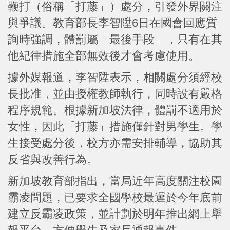
鞭打（俗稱「打藤」）處分，引發外界關注
與爭議。教育部長李智陞6日在國會回應質
詢時強調，體罰屬「最後手段」，只有在其
他紀律措施全部無效後才會考慮使用。
據外媒報道，李智陞表示，相關處分須經校
長批准，並由授權教師執行，同時設有嚴格
程序規範。根據新加坡法律，體罰不適用於
女性，因此「打藤」措施僅針對男學生。學
生接受處分後，校方亦需安排輔導，協助其
反省與改善行為。
新加坡教育部指出，當局近年高度關注校園
霸凌問題，已要求全國學校最遲於今年底前
建立反霸凌政策，並計劃於明年推出網上舉