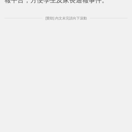
報平台，方便學生及家長通報事件。
[贊助] 內文未完請向下滾動