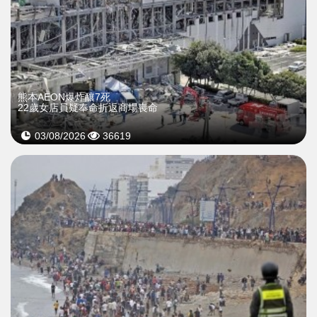
熊本AEON爆炸釀7死
22歲女店員疑奉命折返商場喪命
03/08/2026
36619