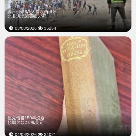
謠言引爆6萬人偷渡西班牙
北非邊境闖關釀57死
03/08/2026
35254
祖先借書150年沒還
預期欠款2.8萬美元
04/08/2026
34021