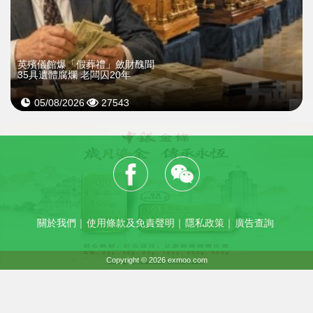
英殯儀館爆「假葬禮」斂財醜聞
35具遺體腐爛 老闆囚20年
05/08/2026
27543
關於我們
｜
使用條款及免責聲明
｜
隱私政策
｜
廣告查詢
Copyright © 2026 exmoo.com