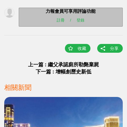
力報會員可享用評論功能
註冊
/
登錄
收藏
分享
上一篇 : 繼父承認廁所勒斃棄屍
下一篇 : 增幅創歷史新低
相關新聞