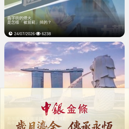
義字街的煙火
是怎樣「被規範」掉的？
24/07/2026
6238
新加坡194名賭場員工疑違規博彩
兩年進場逾1,600次