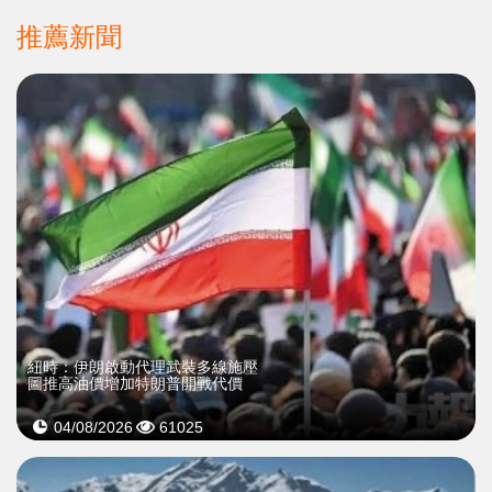
推薦新聞
紐時：伊朗啟動代理武裝多線施壓
圖推高油價增加特朗普開戰代價
04/08/2026
61025