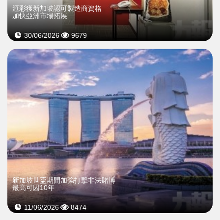
滙彩獲新加坡認可製造商資格
加快亞洲市場拓展
30/06/2026
9679
新加坡世盃期間加強打擊非法賭博
最高可囚10年
11/06/2026
8474