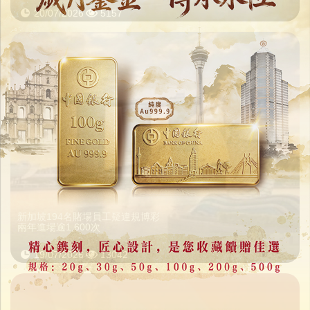
20/07/2026
5157
新加坡194名賭場員工疑違規博彩
兩年進場逾1,600次
19/07/2026
13042