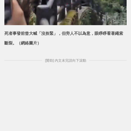
死者事發前曾大喊「沒拴緊」，但旁人不以為
意，眼睜睜看著繩索
斷裂。（網絡圖片）
[贊助] 內文未完請向下滾動