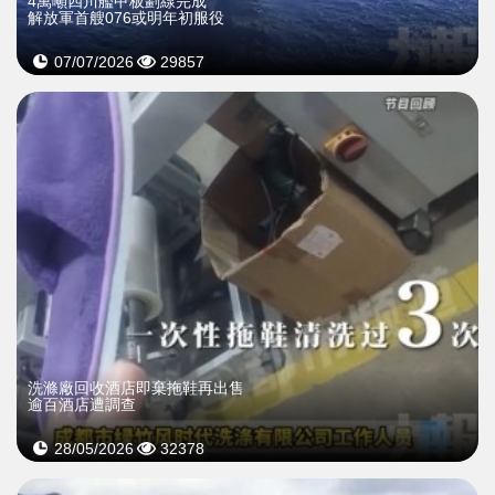
4萬噸四川艦甲板劃線完成
解放軍首艘076或明年初服役
07/07/2026
29857
洗滌廠回收酒店即棄拖鞋再出售
逾百酒店遭調查
28/05/2026
32378