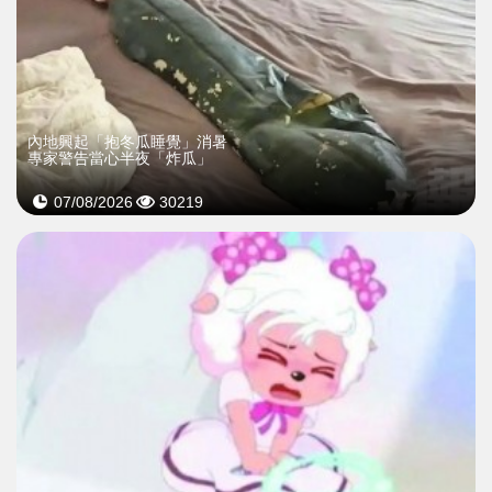
內地興起「抱冬瓜睡覺」消暑
專家警告當心半夜「炸瓜」
07/08/2026
30219