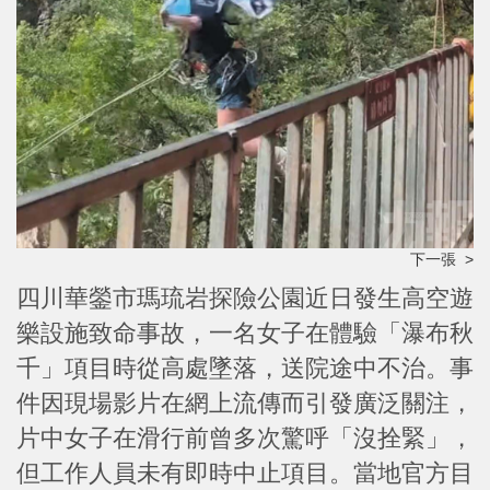
下一張 >
四川華鎣市瑪琉岩探險公園近日發生高空遊
樂設施致命事故，一名女子在體驗「瀑布秋
千」項目時從高處墜落，送院途中不治。事
件因現場影片在網上流傳而引發廣泛關注，
片中女子在滑行前曾多次驚呼「沒拴緊」，
但工作人員未有即時中止項目。當地官方目