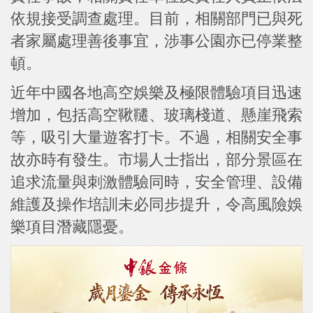
依規接受調查處理。目前，相關部門已與死
者家屬處理善後事宜，涉事公園亦已停業整
頓。
近年中國各地高空娛樂及極限體驗項目迅速
增加，包括高空鞦韆、玻璃棧道、懸崖飛索
等，吸引大量遊客打卡。不過，相關安全事
故亦時有發生。市場人士指出，部分景區在
追求流量與刺激體驗同時，安全管理、設備
維護及操作培訓未必同步提升，令高風險娛
樂項目潛藏隱憂。