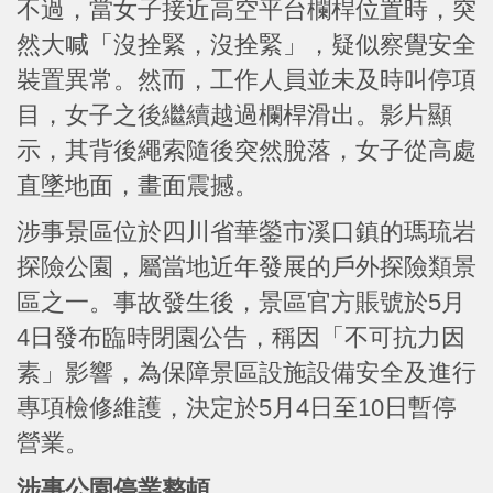
不過，當女子接近高空平台欄桿位置時，突
然大喊「沒拴緊，沒拴緊」，疑似察覺安全
裝置異常。然而，工作人員並未及時叫停項
目，女子之後繼續越過欄桿滑出。影片顯
示，其背後繩索隨後突然脫落，女子從高處
直墜地面，畫面震撼。
涉事景區位於四川省華鎣市溪口鎮的瑪琉岩
探險公園，屬當地近年發展的戶外探險類景
區之一。事故發生後，景區官方賬號於5月
4日發布臨時閉園公告，稱因「不可抗力因
素」影響，為保障景區設施設備安全及進行
專項檢修維護，決定於5月4日至10日暫停
營業。
涉事公園停業整頓