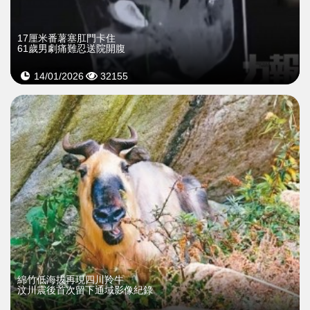
17厘米番薯塞肛門卡住
61歲男劇痛難忍送院開腹
14/01/2026
32155
綿竹低海拔再現四川羚牛
汶川震後首次留下通域影像紀錄