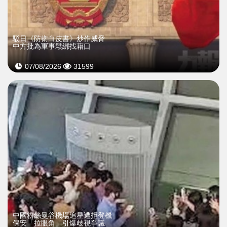
駁日《防衛白皮書》炒作威脅
中方批為軍事鬆綁找藉口
07/08/2026
31599
中國粉絲曼谷機場追星遭拒登機
保安「拉眼角」引爆歧視爭議