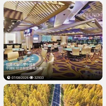
韓國賭場招攬中國客
中國駐韓使館促嚴格規範
07/08/2026
32933