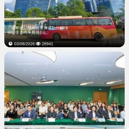
「通琴號」增兩條琴澳通勤快線
補貼後市內車費僅3元
03/08/2026
28941
從隔江相望到雙向奔赴