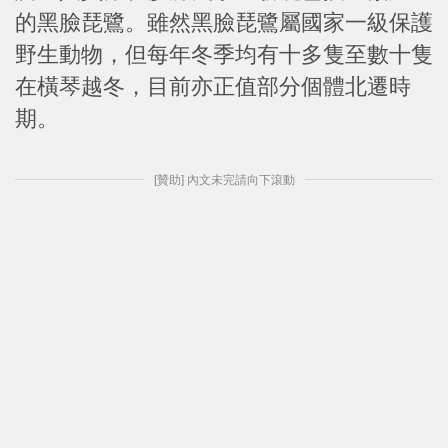
的黑臉琵鷺。雖然黑臉琵鷺屬國家一級保護
野生動物，但每年冬季均有十多隻至數十隻
在橫琴越冬，目前亦正值部分個體北遷時
期。
[贊助] 內文未完請向下滾動