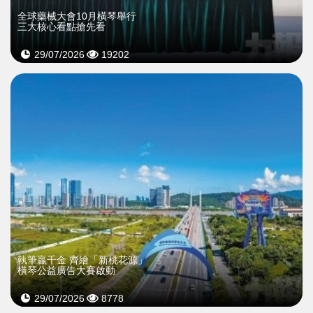
全球藥械大會10月橫琴舉行
三大核心看點搶先看
29/07/2026
19202
執筆贏千金 齊繪「新桃花源」
橫琴公益廣告大賽啟動
29/07/2026
8778