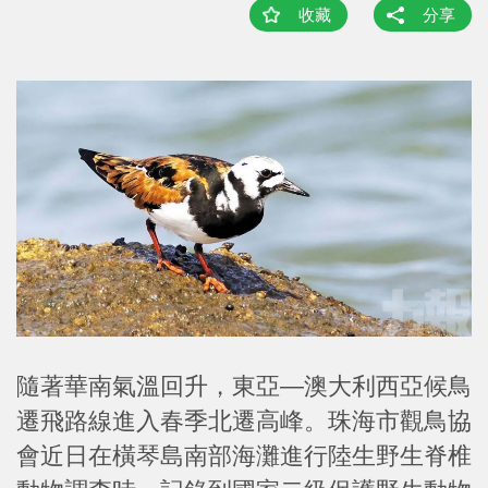
收藏
分享
隨著華南氣溫回升，東亞—澳大利西亞候鳥
遷飛路線進入春季北遷高峰。珠海市觀鳥協
會近日在橫琴島南部海灘進行陸生野生脊椎