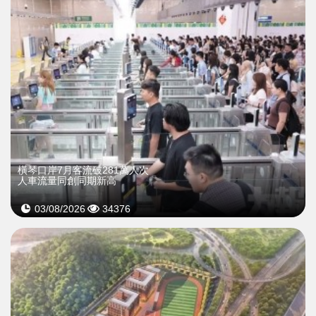
橫琴口岸7月客流破281萬人次
人車流量同創同期新高
03/08/2026
34376