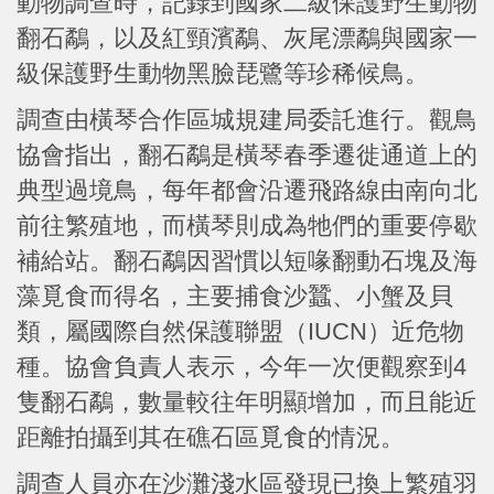
動物調查時，記錄到國家二級保護野生動物
翻石鷸，以及紅頸濱鷸、灰尾漂鷸與國家一
級保護野生動物黑臉琵鷺等珍稀候鳥。
調查由橫琴合作區城規建局委託進行。觀鳥
協會指出，翻石鷸是橫琴春季遷徙通道上的
典型過境鳥，每年都會沿遷飛路線由南向北
前往繁殖地，而橫琴則成為牠們的重要停歇
補給站。翻石鷸因習慣以短喙翻動石塊及海
藻覓食而得名，主要捕食沙蠶、小蟹及貝
類，屬國際自然保護聯盟（IUCN）近危物
種。協會負責人表示，今年一次便觀察到4
隻翻石鷸，數量較往年明顯增加，而且能近
距離拍攝到其在礁石區覓食的情況。
調查人員亦在沙灘淺水區發現已換上繁殖羽