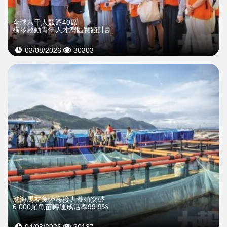
全球六千人競逐40席
橫琴啟動青年人才灣區實踐計劃
03/08/2026
30303
珠海馬友魚陸海接力養殖突破
6,000尾魚苗轉運成活率99.9%