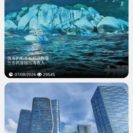
珠海釣船夜航觸礁翻覆
三市民冒險出海救人
07/08/2026
29545