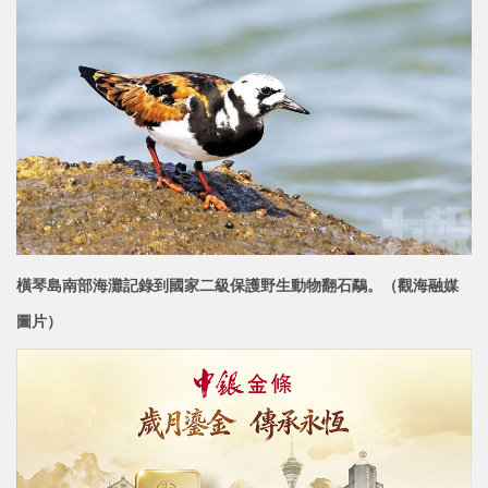
橫琴島南部海灘記錄到國家二級保護野生動物翻石鷸。（觀海融媒
圖片）