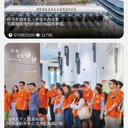
橫琴單牌車北上爭取年內落實
初期擬採用預約通行制疏導車流
07/08/2026
11795
全球六千人競逐40席
橫琴啟動青年人才灣區實踐計劃