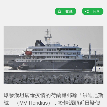
收藏
分享
爆發漢坦病毒疫情的荷蘭籍郵輪「洪迪厄斯
號」（MV Hondius），疫情源頭近日疑似