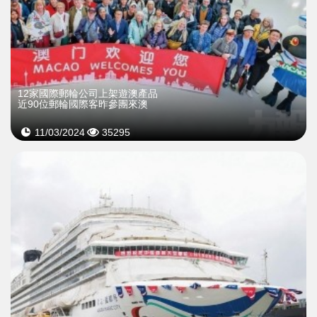
12家國際郵輪公司上架遊澳產品
近90位郵輪國際客昨參團來澳
11/03/2024
35295