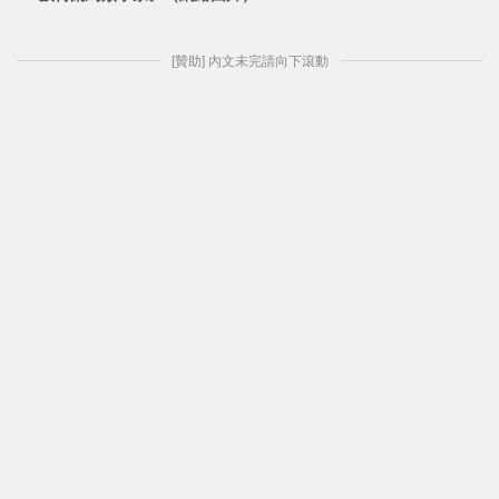
[贊助] 內文未完請向下滾動