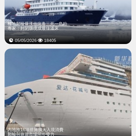
極地郵輪爆漢他病毒三死一危殆
專家：封閉環境成最佳溫床
05/05/2026
18405
內地推16項措施擴大入境消費
郵輪與旅遊市場同步發力