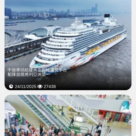
中旅牽頭組建央企郵輪運營平台
船隊規模將列亞洲第一
24/11/2025
27438