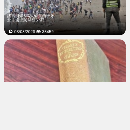
謠言引爆6萬人偷渡西班牙
北非邊境闖關釀57死
03/08/2026
35459
祖先借書150年沒還
預期欠款2.8萬美元