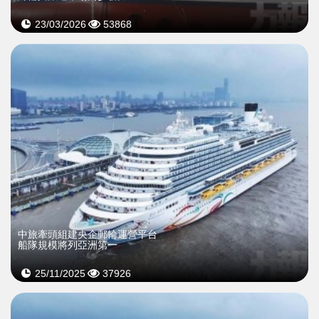
23/03/2026
53868
中旅牽頭組建央企郵輪運營平台
船隊規模將列亞洲第一
25/11/2025
37926