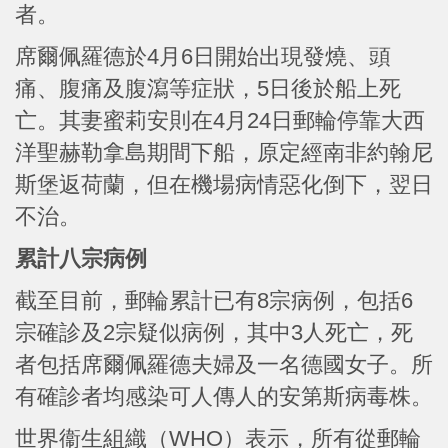
者。
席爾佩羅德於4月6日開始出現發燒、頭
痛、腹痛及腹瀉等症狀，5日後於船上死
亡。其妻蜜莉安則在4月24日郵輪停靠大西
洋聖赫勒拿島期間下船，原定經南非約翰尼
斯堡返荷蘭，但在機場病情惡化倒下，翌日
不治。
累計八宗病例
截至目前，郵輪累計已有8宗病例，包括6
宗確診及2宗疑似病例，其中3人死亡，死
者包括席爾佩羅德夫婦及一名德國女子。所
有確診者均感染可人傳人的安第斯病毒株。
世界衞生組織（WHO）表示，所有從郵輪