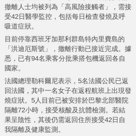
撤離人士均被列為「高風險接觸者」，需接
受42日醫學監控，包括每日檢查發燒及呼
吸道症狀。
目前停靠西班牙加那利群島特內里費島的
「洪迪厄斯號」，撤離行動已接近完成。據
悉，已有94名乘客分批乘搭包機返回各自
國家。
法國總理勒科爾尼表示，5名法國公民已返
回法國，其中一名女子在返程航班上出現發
燒症狀。5人目前已被安排於巴黎北部醫院
隔離72小時，接受核酸及抗體檢測。若結
果呈陰性，其後仍需返回住所接受42日自
我隔離及健康監測。