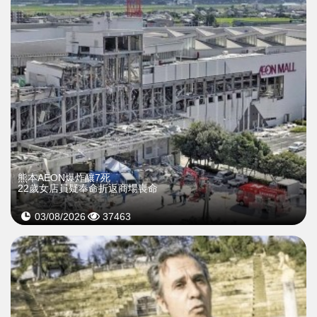
熊本AEON爆炸釀7死
22歲女店員疑奉命折返商場喪命
03/08/2026
37463