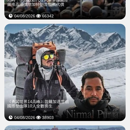
紐時：伊朗啟動代理武裝多線施壓
圖推高油價增加特朗普開戰代價
04/08/2026
66342
《勇闖世界14高峰》普爾加遇雪崩
國際登山隊10人全數喪生
04/08/2026
38903