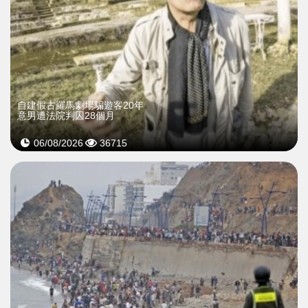
自建假古羅馬劇場騙遊客20年
意男遭法院判囚28個月
06/08/2026
36715