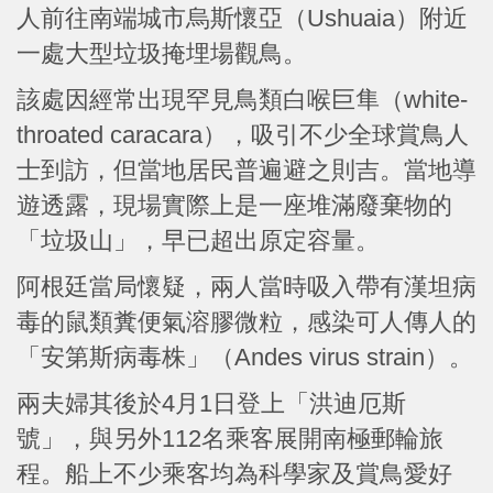
人前往南端城市烏斯懷亞（Ushuaia）附近
一處大型垃圾掩埋場觀鳥。
該處因經常出現罕見鳥類白喉巨隼（white-
throated caracara），吸引不少全球賞鳥人
士到訪，但當地居民普遍避之則吉。當地導
遊透露，現場實際上是一座堆滿廢棄物的
「垃圾山」，早已超出原定容量。
阿根廷當局懷疑，兩人當時吸入帶有漢坦病
毒的鼠類糞便氣溶膠微粒，感染可人傳人的
「安第斯病毒株」（Andes virus strain）。
兩夫婦其後於4月1日登上「洪迪厄斯
號」，與另外112名乘客展開南極郵輪旅
程。船上不少乘客均為科學家及賞鳥愛好