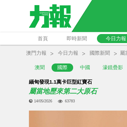
首頁
即時新聞
今日力報
澳門力報
今日力報
國際新聞
屬
澳聞
國際
中國
濠鏡疊影
緬甸發現1.1萬卡巨型紅寶石
屬當地歷來第二大原石
14/05/2026
63783