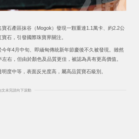
產區抹谷（Mogok）發現一顆重達1.1萬卡、約2.2公
紅寶石，引發國際珠寶界關注。
於今年4月中旬、即緬甸傳統新年節慶後不久被發現。雖然
的一半左右，但由於顏色及品質更佳，被認為具有更高價值。
透明度中等，表面反光度高，屬高品質寶石級別。
] 內文未完請向下滾動