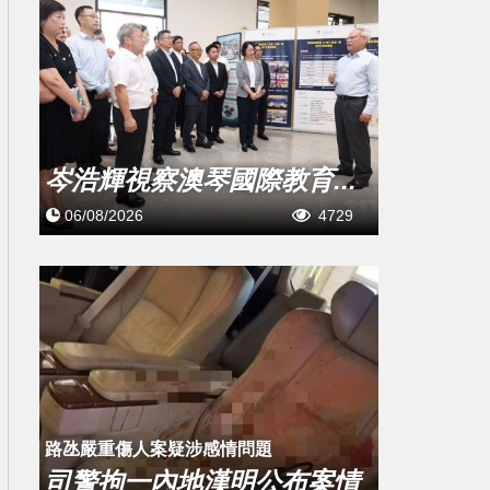
岑浩輝視察澳琴國際教育...
06/08/2026
4729
​路氹嚴重傷人案疑涉感情問題
司警拘一內地漢明公布案情