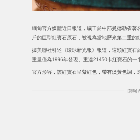
緬甸官方媒體近日報道，礦工於中部曼德勒省著名寶石
斤的巨型紅寶石原石，被視為當地歷來第二重的
據美聯社引述《環球新光報》報道，這顆紅寶石
重量僅為1996年發現、重達21450卡紅寶石
官方形容，該紅寶石呈紫紅色，帶有淡黃色調，
[贊助