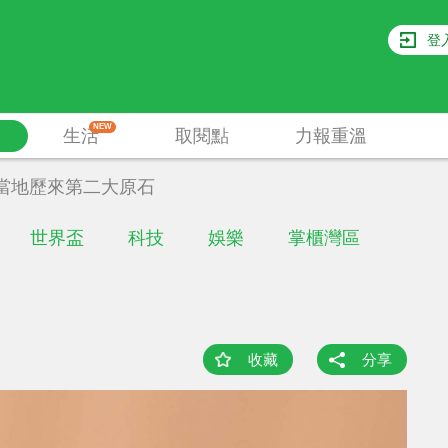
登
NEW
生活
取閱點
力報重溫
當地歷來第二大原石
世界盃
科技
娛樂
掌櫃灣區
收藏
分享