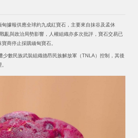
緬甸據報供應全球約九成紅寶石，主要來自抹谷及孟休
年受戰亂與政治局勢影響，人權組織亦多次批評，寶石交易已
珠寶商停止採購緬甸寶石。
遭少數民族武裝組織德昂民族解放軍（TNLA）控制，其後
理。