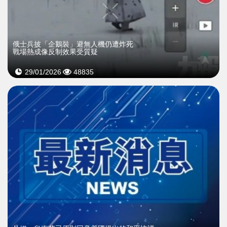
俄士兵披「企鵝裝」避無人機仍遭炸死
戰場熱成像反制效果受質疑
29/01/2026
48835