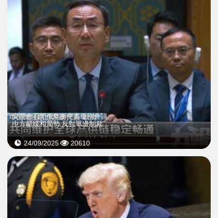
安理會召開俄烏衝突高級別會議
中方籲緩和局勢 反對單邊制裁
24/09/2025
20610