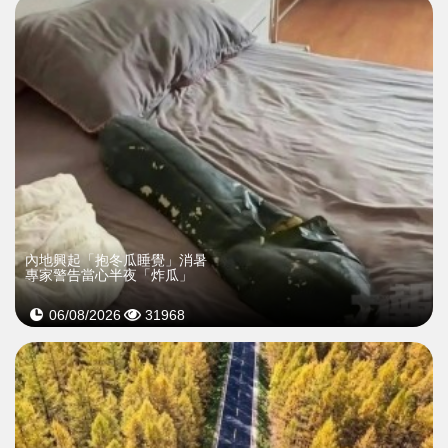
內地興起「抱冬瓜睡覺」消暑
專家警告當心半夜「炸瓜」
06/08/2026
31968