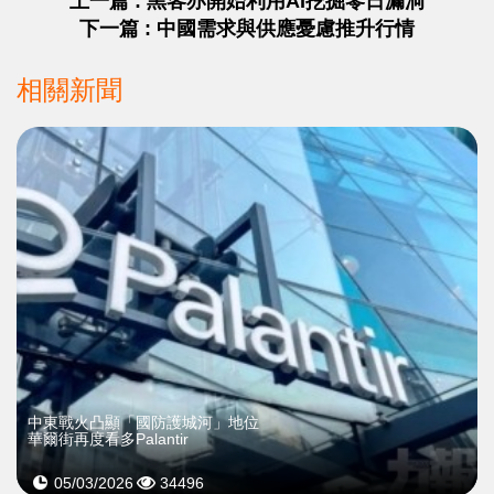
上一篇 : 黑客亦開始利用AI挖掘零日漏洞
下一篇 : 中國需求與供應憂慮推升行情
相關新聞
中東戰火凸顯「國防護城河」地位
華爾街再度看多Palantir
05/03/2026
34496