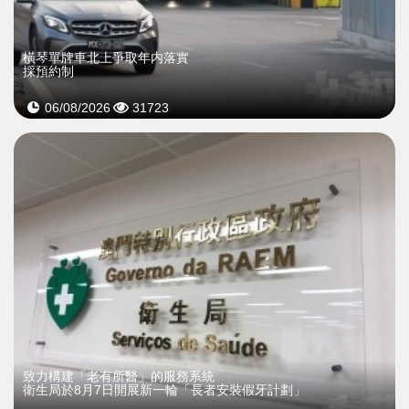
橫琴單牌車北上爭取年内落實
採預約制
06/08/2026
31723
致力構建「老有所醫」的服務系統
衛生局於8月7日開展新一輪「長者安裝假牙計劃」