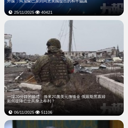
外媒：烏克蘭已原則同意美國提出的和平協議
25/11/2025
40421
一場20分鐘的婚禮 換來20萬美元撫恤金 俄羅斯黑寡婦
如何從陣亡士兵身上牟利？
06/11/2025
51106