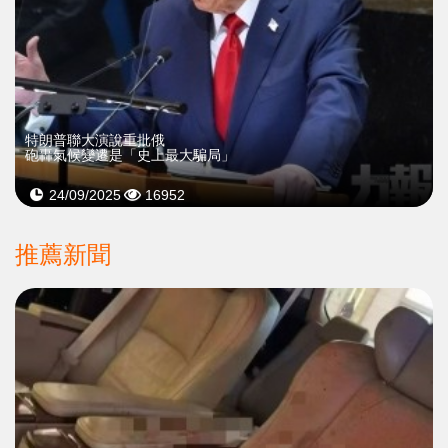
特朗普聯大演說重批俄
砲轟氣候變遷是「史上最大騙局」
24/09/2025
16952
推薦新聞