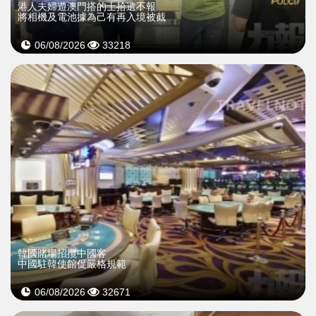
​港人夫婦遊澳門搭的士拾遺不報
將相機及電池據為己有再入境被截
06/08/2026
33218
韓國賭場招攬中國客
中國駐韓使館促嚴格規範
06/08/2026
32671