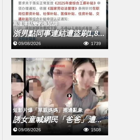
高溫津貼變釣魚陷阱
浙男點同事連結遭盜刷1,8...
09/08/2026
1739
短影片爆「單親媽媽」擦邊亂象
誘女童喊網民「爸爸」遭...
09/08/2026
1508