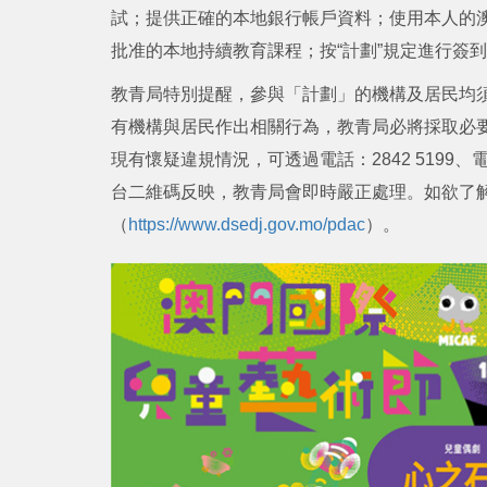
試；提供正確的本地銀行帳戶資料；使用本人的
批准的本地持續教育課程；按“計劃”規定進行簽
教青局特別提醒，參與「計劃」的機構及居民均
有機構與居民作出相關行為，教青局必將採取必
現有懷疑違規情況，可透過電話：2842 5199、電郵
台二維碼反映，教青局會即時嚴正處理。如欲了解
（
https://www.dsedj.gov.mo/pdac
）。