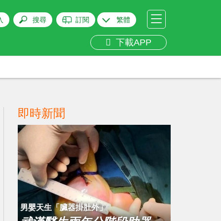
入
搜尋
訂閱
繁體
下載APP
即時新聞
男嬰天生「臟器掛肚外」