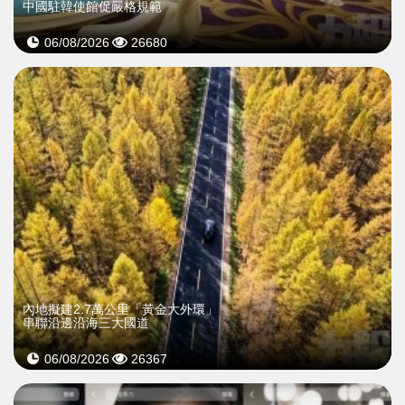
中國駐韓使館促嚴格規範
06/08/2026
26680
內地擬建2.7萬公里「黃金大外環」
串聯沿邊沿海三大國道
06/08/2026
26367