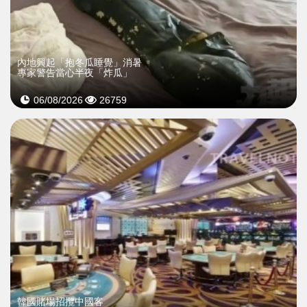
內地興起「抱冬瓜睡覺」消暑
專家警告當心半夜「炸瓜」
06/08/2026
26759
韓國賭場招攬中國客