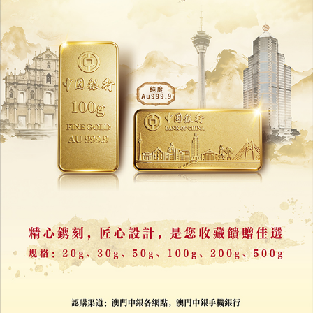
相關新聞
內地創新藥熱帶旺實驗猴
食蟹猴單價逼近20萬元
13/07/2026
19289
推薦新聞