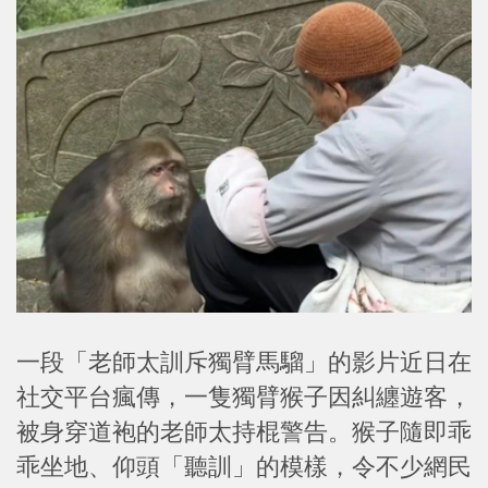
一段「老師太訓斥獨臂馬騮」的影片近日在
社交平台瘋傳，一隻獨臂猴子因糾纏遊客，
被身穿道袍的老師太持棍警告。猴子隨即乖
乖坐地、仰頭「聽訓」的模樣，令不少網民