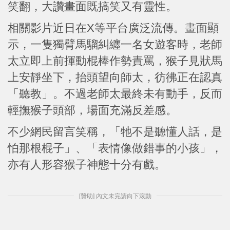
笑翻，大讚畫面既搞笑又有靈性。
相關影片近日在X等平台廣泛流傳。畫面顯
示，一隻獨臂馬騮糾纏一名女遊客時，老師
太立即上前揮動棍棒作勢責罵，猴子見狀馬
上安靜坐下，抬頭望向師太，彷彿正在認真
「聽教」。不過老師太最終未有動手，反而
輕撫猴子頭部，場面充滿反差感。
不少網民留言笑稱，「牠不是聽懂人話，是
怕那根棍子」、「表情像做錯事的小孩」，
亦有人形容猴子神態十分有戲。
[贊助] 內文未完請向下滾動