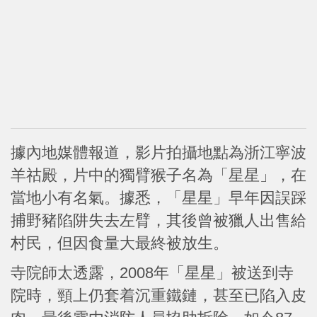
據內地媒體報道，影片拍攝地點為浙江寧波
羊祜殿，片中的獨臂猴子名為「星星」，在
當地小有名氣。據悉，「星星」早年因誤踩
捕野豬陷阱失去左臂，其後曾被獵人出售給
村民，但因食量大最終被放生。
寺院師太透露，2008年「星星」被送到寺
院時，頸上仍套着沉重鐵鏈，甚至已陷入皮