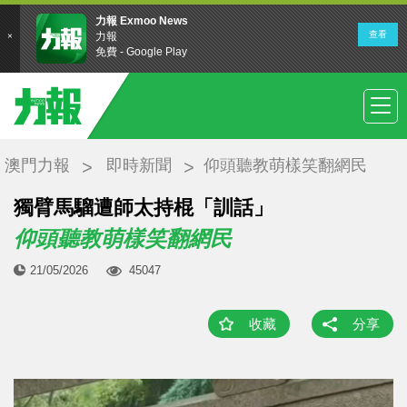
澳門力報
即時新聞
仰頭聽教萌樣笑翻網民
獨臂馬騮遭師太持棍「訓話」
仰頭聽教萌樣笑翻網民
21/05/2026
45047
收藏
分享