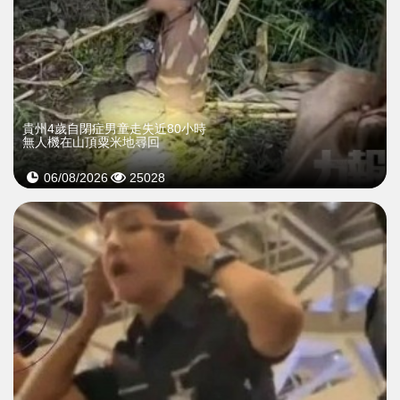
貴州4歲自閉症男童走失近80小時
無人機在山頂粟米地尋回
06/08/2026
25028