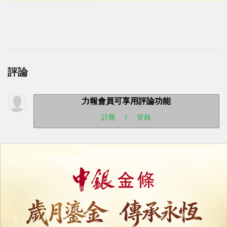
評論
力報會員可享用評論功能
註冊
/
登錄
收藏
分享
上一篇 : 學員假裝答題 後台槍手代考
下一篇 : 一沙律樣本含李斯特菌已勒令停售